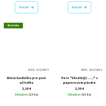
Detail
Detail
Novinka
KÓD:
321/MOT
KÓD:
312/SKV2
Minizrkadielko pre pani
Pero "Skvelá(ý) ......" v
učiteľku
papierovom púzdre
2,10 €
2,30 €
Skladom
(13 ks)
Skladom
(15 ks)
Priemerné