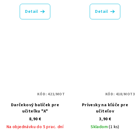
Detail
Detail
KÓD:
421/MOT
KÓD:
418/MOT3
Darčekový balíček pre
Prívesky na kľúče pre
učiteľku "A"
učiteľov
8,90 €
3,90 €
Na objednávku do 5 prac. dní
Skladom
(1 ks)
Priemerné