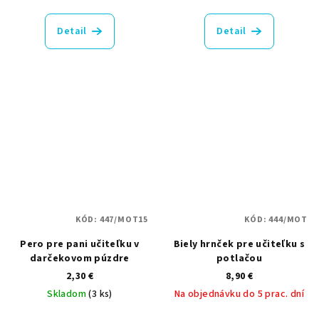
Detail
Detail
KÓD:
447/MOT15
KÓD:
444/MOT
Pero pre pani učiteľku v
Biely hrnček pre učiteľku s
darčekovom púzdre
potlačou
2,30 €
8,90 €
Skladom
(3 ks)
Na objednávku do 5 prac. dní
Priemerné