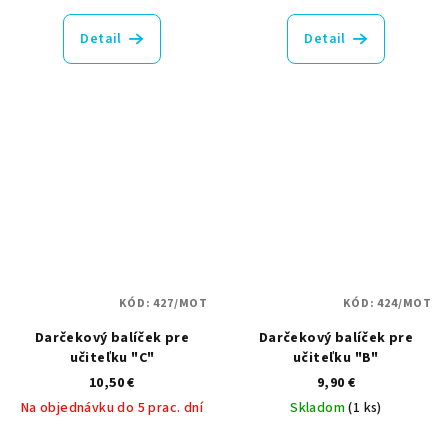
hodnotenie
produktu
Detail
Detail
je
4,0
z
5
hviezdičiek.
KÓD:
427/MOT
KÓD:
424/MOT
Darčekový balíček pre
Darčekový balíček pre
učiteľku "C"
učiteľku "B"
10,50 €
9,90 €
Na objednávku do 5 prac. dní
Skladom
(1 ks)