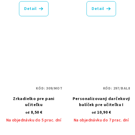
hodnotenie
produktu
Detail
Detail
je
5,0
z
5
hviezdičiek.
KÓD:
309/MOT
KÓD:
297/BAL8
Zrkadielko pre pani
Personalizovaný darčekový
učiteľku
balíček pre učiteľku I
8,50 €
10,90 €
od
od
Na objednávku do 5 prac. dní
Na objednávku do 7 prac. dní
Priemerné