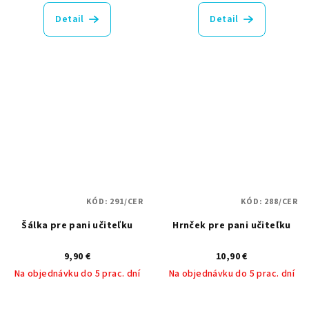
hodnotenie
produktu
Detail
Detail
je
5,0
z
5
hviezdičiek.
KÓD:
291/CER
KÓD:
288/CER
Šálka pre pani učiteľku
Hrnček pre pani učiteľku
9,90 €
10,90 €
Na objednávku do 5 prac. dní
Na objednávku do 5 prac. dní