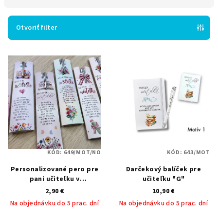
n
i
e
Otvoriť filter
p
V
r
ý
o
p
d
i
u
s
k
p
t
r
o
o
v
KÓD:
649/MOT/NO
KÓD:
643/MOT
d
Personalizované pero pre
Darčekový balíček pre
u
pani učiteľku v
učiteľku "G"
k
darčekovom púzdre
2,90 €
10,90 €
t
Na objednávku do 5 prac. dní
Na objednávku do 5 prac. dní
o