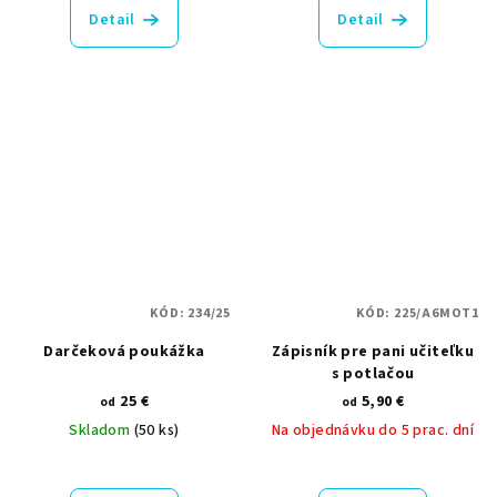
produktu
produktu
Detail
Detail
je
je
5,0
5,0
z
z
5
5
hviezdičiek.
hviezdičiek.
KÓD:
234/25
KÓD:
225/A6MOT1
Darčeková poukážka
Zápisník pre pani učiteľku
s potlačou
25 €
5,90 €
od
od
Skladom
(50 ks)
Na objednávku do 5 prac. dní
Priemerné
hodnotenie