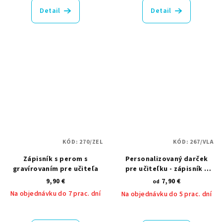
produktu
produktu
Detail
Detail
je
je
5,0
5,0
z
z
5
5
hviezdičiek.
hviezdičiek.
KÓD:
270/ZEL
KÓD:
267/VLA
Zápisník s perom s
Personalizovaný darček
gravírovaním pre učiteľa
pre učiteľku - zápisník s
potlačou
9,90 €
7,90 €
od
Na objednávku do 7 prac. dní
Na objednávku do 5 prac. dní
Priemerné
hodnotenie