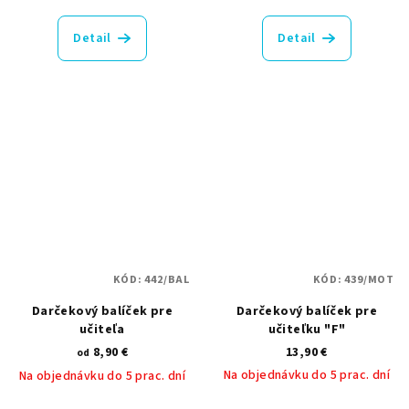
hodnotenie
produktu
Detail
Detail
je
5,0
z
5
hviezdičiek.
KÓD:
442/BAL
KÓD:
439/MOT
Darčekový balíček pre
Darčekový balíček pre
učiteľa
učiteľku "F"
8,90 €
13,90 €
od
Na objednávku do 5 prac. dní
Na objednávku do 5 prac. dní