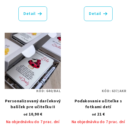
v
Detail
Detail
KÓD:
640/BAL
KÓD:
637/AKR
Personalizovaný darčekový
Poďakovanie učiteľke s
balíček pre učiteľku II
fotkami detí
10,90 €
21 €
od
od
Na objednávku do 7 prac. dní
Na objednávku do 7 prac. dní