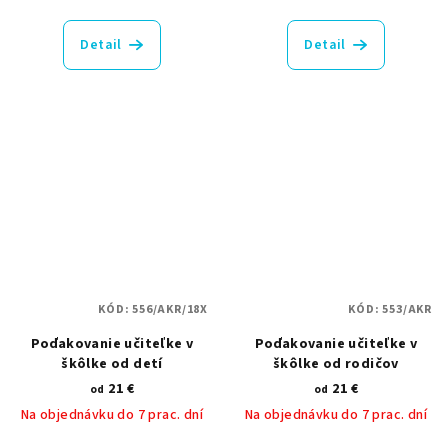
Detail
Detail
KÓD:
556/AKR/18X
KÓD:
553/AKR
Poďakovanie učiteľke v
Poďakovanie učiteľke v
škôlke od detí
škôlke od rodičov
21 €
21 €
od
od
Na objednávku do 7 prac. dní
Na objednávku do 7 prac. dní