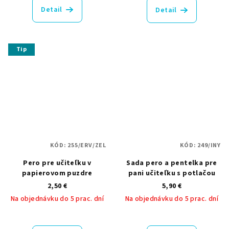
produktu
produktu
Detail
Detail
je
je
5,0
5,0
z
z
5
5
Tip
hviezdičiek.
hviezdičiek.
KÓD:
255/ERV/ZEL
KÓD:
249/INY
Pero pre učiteľku v
Sada pero a pentelka pre
papierovom puzdre
pani učiteľku s potlačou
2,50 €
5,90 €
Na objednávku do 5 prac. dní
Na objednávku do 5 prac. dní
Priemerné
Priemerné
hodnotenie
hodnotenie