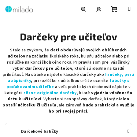
Prejsť
na
obsah
Nákupn
Hľadať
Prihlásenie
Darčeky pre učiteľov
košík
Stalo sa zvykom, že
deti obdarúvajú svojich obľúbených
učiteľov
na začiatku školského roka, ku Dňu učiteľov alebo pri
rozlúčke na konci školského roka. Pripravila som pre vás široký
výber
darčekov pre učiteľov
, ktoré sú ideálne na každú
príležitosť. Na stránke nájdete klasické darčeky ako
hrnčeky, perá
a zápisníky
,
pri rozlúčke s učiteľkou určite oceníte
tabuľky s
poďakovaním učiteľke
a
veľa praktických drobností nájdete v
kategórii
rôzne originálne darčeky
, ktoré
vyjadria vďačnosť a
úctu k učiteľovi
. Vyberte si ten správny darček, ktorý
nielen
poteší učiteľku či učiteľa
, ale zároveň
bude praktický a využije
ho pri svojej práci
.
Darčekové balíčky