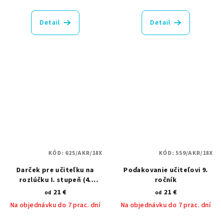
Priemerné
hodnotenie
produktu
Detail
Detail
je
5,0
z
5
hviezdičiek.
KÓD:
625/AKR/18X
KÓD:
559/AKR/18X
Darček pre učiteľku na
Poďakovanie učiteľovi 9.
rozlúčku I. stupeň (4.
ročník
ročník)
21 €
21 €
od
od
Na objednávku do 7 prac. dní
Na objednávku do 7 prac. dní