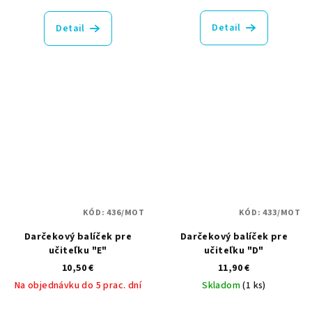
Detail
Detail
KÓD:
436/MOT
KÓD:
433/MOT
Darčekový balíček pre
Darčekový balíček pre
učiteľku "E"
učiteľku "D"
10,50 €
11,90 €
Na objednávku do 5 prac. dní
Skladom
(1 ks)
Priemerné