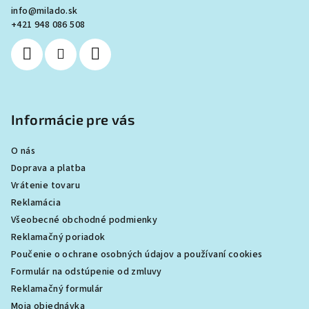
info
@
milado.sk
p
t
+421 948 086 508
i
i
s
e
u
Informácie pre vás
O nás
Doprava a platba
Vrátenie tovaru
Reklamácia
Všeobecné obchodné podmienky
Reklamačný poriadok
Poučenie o ochrane osobných údajov a používaní cookies
Formulár na odstúpenie od zmluvy
Reklamačný formulár
Moja objednávka