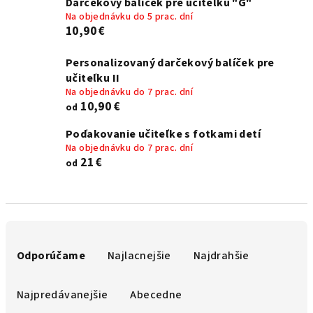
Darčekový balíček pre učiteľku "G"
Na objednávku do 5 prac. dní
10,90 €
Personalizovaný darčekový balíček pre
učiteľku II
Na objednávku do 7 prac. dní
10,90 €
od
Poďakovanie učiteľke s fotkami detí
Na objednávku do 7 prac. dní
21 €
od
R
a
Odporúčame
Najlacnejšie
Najdrahšie
d
e
Najpredávanejšie
Abecedne