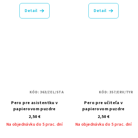
hodnotenie
produktu
Detail
Detail
je
5,0
z
5
hviezdičiek.
KÓD:
363/ZEL/STA
KÓD:
357/ERV/TYR
Pero pre asistentku v
Pero pre učiteľa v
papierovom puzdre
papierovom puzdre
2,50 €
2,50 €
Na objednávku do 5 prac. dní
Na objednávku do 5 prac. dní