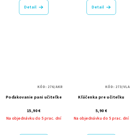
Detail
Detail
KÓD:
276/AKR
KÓD:
273/VLA
Poďakovanie pani učiteľke
Kľúčenka pre učiteľku
15,90 €
5,90 €
Na objednávku do 5 prac. dní
Na objednávku do 5 prac. dní
Priemerné
Priemerné
hodnotenie
hodnotenie