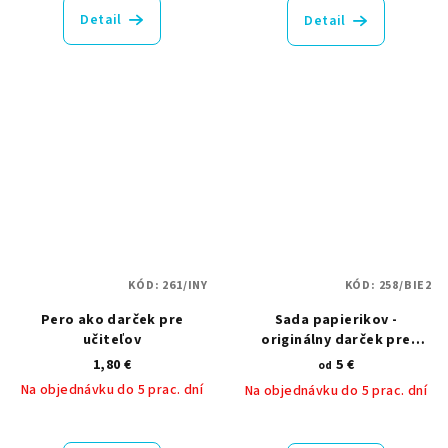
produktu
Detail
Detail
je
5,0
z
5
hviezdičiek.
KÓD:
261/INY
KÓD:
258/BIE2
Pero ako darček pre
Sada papierikov -
učiteľov
originálny darček pre
učiteľku
1,80 €
5 €
od
Na objednávku do 5 prac. dní
Na objednávku do 5 prac. dní
Priemerné
Priemerné
hodnotenie
hodnotenie