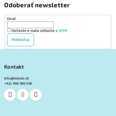
Odoberať newsletter
Email
Vložením e-mailu súhlasíte s
GDPR
Prihlásiť sa
Z
á
p
Kontakt
ä
info
@
milado.sk
t
+421 948 086 508
i
e