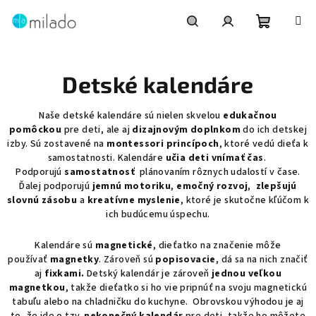
Prejsť
na
obsah
Nákupn
Hľadať
Prihlásenie
Detské kalendáre
košík
Naše detské kalendáre sú nielen skvelou
edukačnou
pomôckou
pre deti, ale aj
dizajnovým doplnkom
do ich detskej
izby. Sú zostavené na
montessori princípoch
, ktoré vedú dieťa k
samostatnosti. Kalendáre
učia deti vnímať
čas
.
Podporujú
samostatnosť
plánovaním rôznych udalostí v čase.
Ďalej podporujú
jemnú motoriku
,
emočný rozvoj
,
zlepšujú
slovnú zásobu
a
kreatívne myslenie
, ktoré je skutočne kľúčom k
ich budúcemu úspechu.
Kalendáre sú
magnetické
, dieťatko na značenie môže
používať
magnetky
. Zároveň sú
popisovacie
, dá sa na nich značiť
aj
fixkami.
Detský kalendár je zároveň
jednou veľkou
magnetkou
, takže dieťatko si ho vie pripnúť na svoju magnetickú
tabuľu alebo na chladničku do kuchyne. Obrovskou výhodou je aj