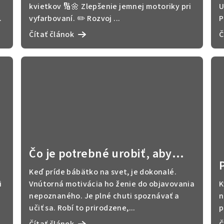
kvietkov 🔢🌼 Zlepšenie jemnej motoriky pri
U
.
vyfarbovaní. ✏️ Rozvoj ...
P
Čítať článok
Č
Čo je potrebné urobiť, aby
boli čísla pre deti zábavou
Keď príde bábätko na svet, je dokonalé.
i
Vnútorná motivácia ho ženie do objavovania
K
nepoznaného. Je plné chuti spoznávať a
n
učiť sa. Robí to prirodzene,...
p