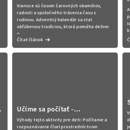
adventný kalendár s
Vianoce sú časom čarovných okamihov,
A
aktivitami: 40 tipov na aktivity
radosti a spoločného trávenia času s
p
rodinou. Adventný kalendár sa stal
a úlohy
i
obľúbenou tradíciou, ktorá pomáha deťom
k
o...
Čítať článok
Č
Učíme sa počítať -
V
pečiatkovanie
Výhody tejto aktivity pre deti: Počítanie a
d
rozpoznávanie čísel prostredníctvom
j