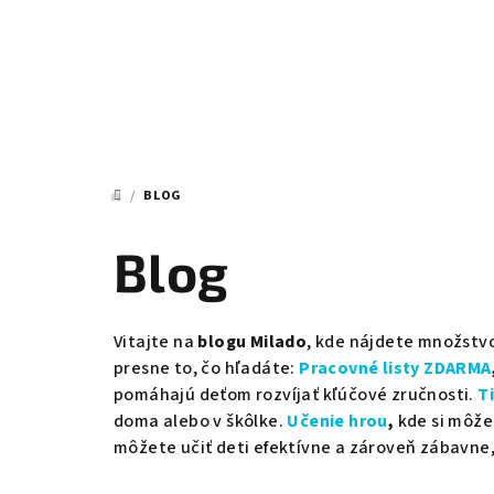
Prejsť
na
obsah
/
BLOG
DOMOV
Blog
Vitajte na
blogu Milado
, kde nájdete množstv
presne to, čo hľadáte:
Pracovné listy
ZDARMA
pomáhajú deťom rozvíjať kľúčové zručnosti.
Ti
doma alebo v škôlke.
Učenie hrou
,
kde si môže
môžete učiť deti efektívne a zároveň zábavne, 