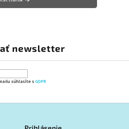
ítať článok
ať newsletter
ailu súhlasíte s
GDPR
Prihlásenie