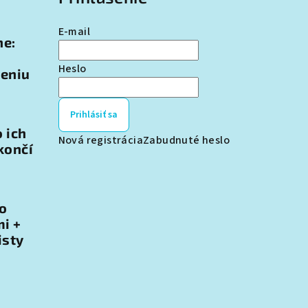
E-mail
ne:
Heslo
teniu
Prihlásiť sa
o ich
Nová registrácia
Zabudnuté heslo
končí
 o
i +
isty