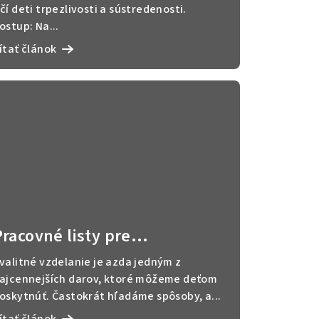
čí deti trpezlivosti a sústredenosti.
ostup: Na...
ítať článok
Pracovné listy pre
predškolákov: Jednoduchá a
valitné vzdelanie je azda jedným z
zároveň efektívna podpora
ajcennejších darov, ktoré môžeme deťom
oskytnúť. Častokrát hľadáme spôsoby, a...
vzdelávania