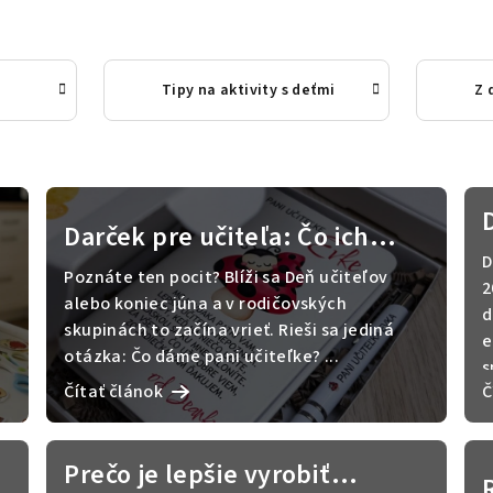
Tipy na aktivity s deťmi
Z 
Darček pre učiteľa: Čo ich
D
skutočne dojme a čo končí v
Poznáte ten pocit? Blíži sa Deň učiteľov
2
koši?
alebo koniec júna a v rodičovských
d
skupinách to začína vrieť. Rieši sa jediná
e
otázka: Čo dáme pani učiteľke? ...
s
Čítať článok
Č
Prečo je lepšie vyrobiť