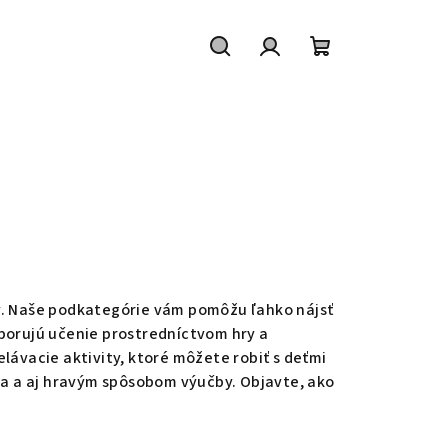
Hľadať
Prihlásenie
Nákupný
košík
ky. Naše podkategórie vám pomôžu ľahko nájsť
dporujú učenie prostredníctvom hry a
ávacie aktivity, ktoré môžete robiť s deťmi
nia a aj hravým spôsobom výučby. Objavte, ako