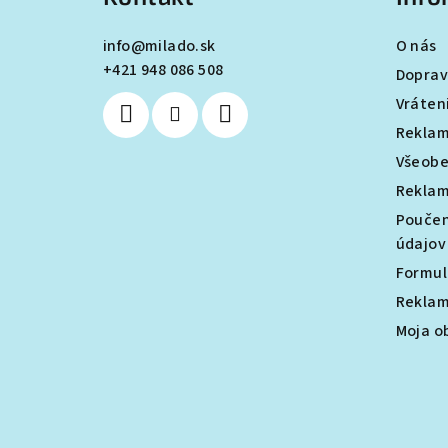
p
ä
info
@
milado.sk
O nás
+421 948 086 508
t
Doprav
Vráten
i
Reklam
e
Všeobe
Reklam
Poučen
údajov
Formul
Reklam
Moja o