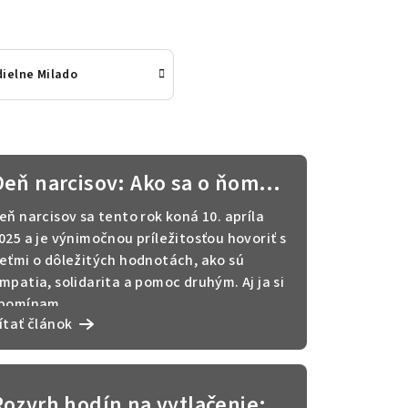
dielne Milado
Deň narcisov: Ako sa o ňom
rozprávať s deťmi + tematické
eň narcisov sa tento rok koná 10. apríla
pracovné listy na stiahnutie
025 a je výnimočnou príležitosťou hovoriť s
eťmi o dôležitých hodnotách, ako sú
mpatia, solidarita a pomoc druhým. Aj ja si
pomínam, ...
ítať článok
Rozvrh hodín na vytlačenie: