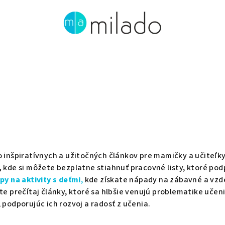
o inšpiratívnych a užitočných článkov pre mamičky a učiteľ
,
kde si môžete bezplatne stiahnuť pracovné listy, ktoré po
py na aktivity s deťmi
,
kde získate nápady na zábavné a vzdel
te prečítaj články, ktoré sa hlbšie venujú problematike uče
podporujúc ich rozvoj a radosť z učenia.