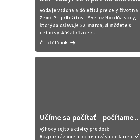
n
pre deti a medaile na
Voda je vzácna a dôležitá pre celý život na
k
stiahnutie zdarma
Zemi. Pri príležitosti Svetového dňa vody,
o
ktorý sa oslavuje 22. marca, si môžete s
deťmi vyskúšať rôzne z...
v
Čítať článok
Učíme sa počítať - počítame
kvapky
Výhody tejto aktivity pre deti:
Rozpoznávanie a pomenovávanie farieb. 🌈