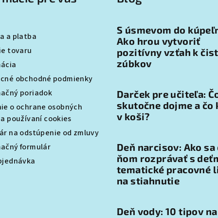
y
v
ý
S úsmevom do kúpeľ
a a platba
p
Ako hrou vytvoriť
ie tovaru
pozitívny vzťah k čis
i
zúbkov
ácia
s
cné obchodné podmienky
u
ačný poriadok
Darček pre učiteľa: Č
skutočne dojme a čo 
ie o ochrane osobných
v koši?
 a používaní cookies
ár na odstúpenie od zmluvy
Deň narcisov: Ako sa
ačný formulár
ňom rozprávať s deťm
bjednávka
tematické pracovné l
na stiahnutie
Deň vody: 10 tipov na