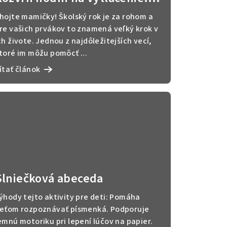
Prečo je rozvrh dôležitý pre
hojte mamičky! Školský rok je za rohom a
prvákov
re vašich prvákov to znamená veľký krok v
ch živote. Jednou z najdôležitejších vecí,
toré im môžu pomôcť ...
ítať článok
Slniečková abeceda
ýhody tejto aktivity pre deti: Pomáha
eťom rozpoznávať písmenká. Podporuje
emnú motoriku pri lepení lúčov na papier.