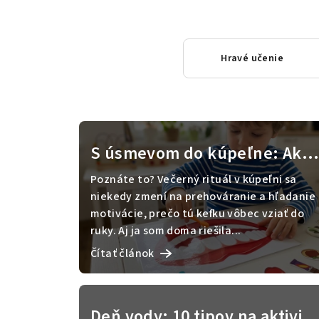
Hravé učenie
V
ý
S úsmevom do kúpeľne: Ako
p
hrou vytvoriť pozitívny vzťah
Poznáte to? Večerný rituál v kúpeľni sa
i
k čisteniu zúbkov
niekedy zmení na prehováranie a hľadanie
motivácie, prečo tú kefku vôbec vziať do
s
ruky. Aj ja som doma riešila...
č
Čítať článok
l
á
Deň vody: 10 tipov na aktivity