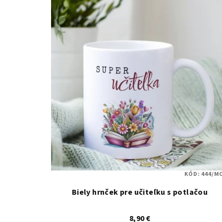
KÓD:
444/M
Biely hrnček pre učiteľku s potlačou
8,90 €