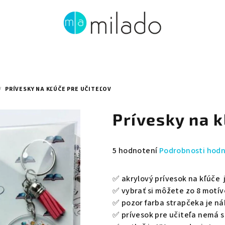
/
PRÍVESKY NA KĽÚČE PRE UČITEĽOV
Prívesky na k
Priemerné
5 hodnotení
Podrobnosti hod
hodnotenie
produktu
✅ akrylový prívesok na kľúče 
je
✅ vybrať si môžete zo 8 motív
5,0
✅ pozor farba strapčeka je n
z
✅ prívesok pre učiteľa nemá st
5