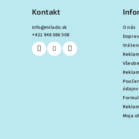
á
Kontakt
Info
p
ä
info
@
milado.sk
O nás
+421 948 086 508
t
Doprav
Vráten
i
Reklam
e
Všeobe
Reklam
Poučen
údajov
Formul
Reklam
Moja o