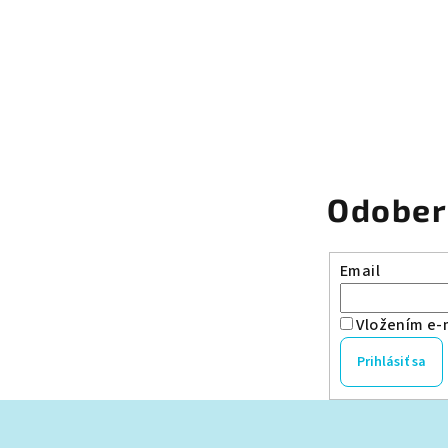
Odober
Email
Vložením e-m
Prihlásiť sa