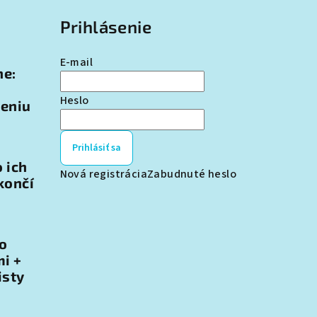
Prihlásenie
E-mail
ne:
Heslo
teniu
Prihlásiť sa
o ich
Nová registrácia
Zabudnuté heslo
končí
 o
i +
isty