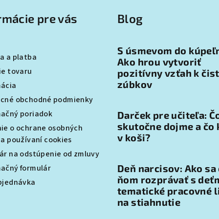
rmácie pre vás
Blog
S úsmevom do kúpeľ
a a platba
Ako hrou vytvoriť
ie tovaru
pozitívny vzťah k čis
zúbkov
ácia
cné obchodné podmienky
ačný poriadok
Darček pre učiteľa: Č
skutočne dojme a čo 
ie o ochrane osobných
v koši?
 a používaní cookies
ár na odstúpenie od zmluvy
Deň narcisov: Ako sa
ačný formulár
ňom rozprávať s deťm
bjednávka
tematické pracovné l
na stiahnutie