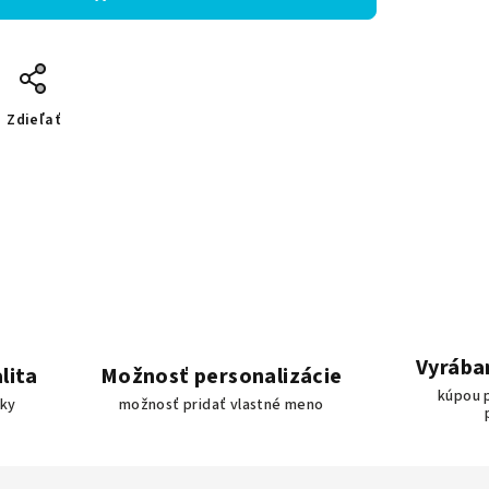
Zdieľať
Vyrába
lita
Možnosť personalizácie
kúpou 
bky
možnosť pridať vlastné meno