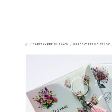
Prejsť
na
obsah
/
DARČEKY PRE BLÍZKYCH
/
DARČEKY PRE UČITEĽOV
DOMOV