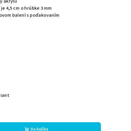
y akrylu
 je 4,5 cm o hrúbke 3 mm
kovom balení s poďakovaním
riant
Do košíka