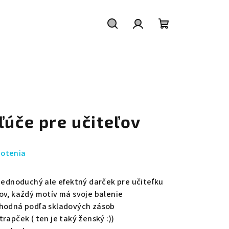
Hľadať
Prihlásenie
Nákupný
košík
ľúče pre učiteľov
notenia
jednoduchý ale efektný darček pre učiteľku
ov, každý motív má svoje balenie
áhodná podľa skladových zásob
rapček ( ten je taký ženský :))