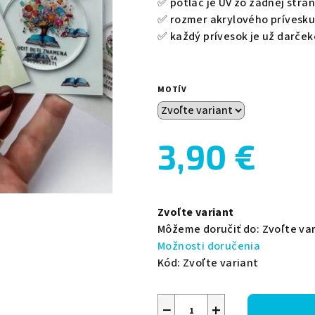
✅ potlač je UV zo zadnej stran
hviezdičiek.
✅ rozmer akrylového prívesku
✅ každý prívesok je už darče
MOTÍV
3,90 €
Jednotková
cena:
Zvoľte variant
Môžeme doručiť do:
Zvoľte va
Možnosti doručenia
Kód:
Zvoľte variant
−
+