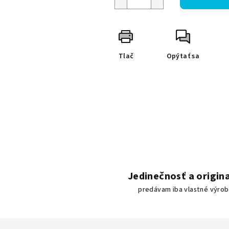
Tlač
Opýtať sa
Jedinečnosť a origina
predávam iba vlastné výro