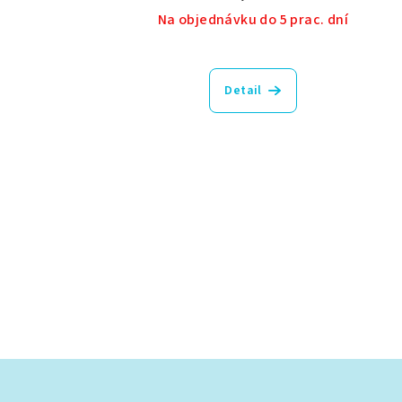
Na objednávku do 5 prac. dní
Detail
Z