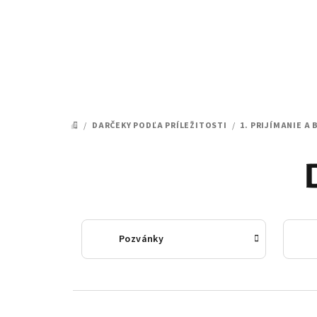
Prejsť
na
obsah
/
DARČEKY PODĽA PRÍLEŽITOSTI
/
1. PRIJÍMANIE A
DOMOV
Pozvánky