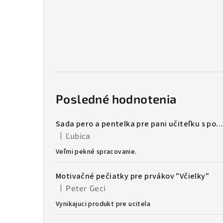
Posledné hodnotenia
Sada pero a pentelka pre pani učiteľku s potlačo
|
Ľubica
Hodnotenie produktu je 5 z 5 hviezdičiek.
Veľmi pekné spracovanie.
Motivačné pečiatky pre prvákov "Včielky"
|
Peter Geci
Hodnotenie produktu je 5 z 5 hviezdičiek.
Vynikajuci produkt pre ucitela