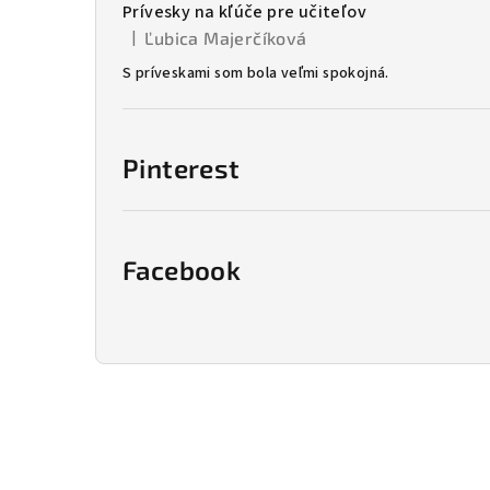
Prívesky na kľúče pre učiteľov
|
Ľubica Majerčíková
Hodnotenie produktu je 5 z 5 hviezdičiek.
S príveskami som bola veľmi spokojná.
Pinterest
Facebook