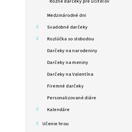
Rôzne darčeky pre učiteľov
Medzinárodné dni
Svadobné darčeky
Rozlúčka so slobodou
Darčeky na narodeniny
Darčeky na meniny
Darčeky na Valentína
Firemné darčeky
Personalizované diáre
Kalendáre
Učenie hrou