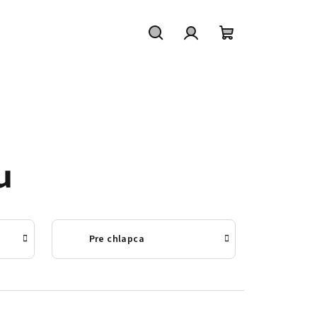
Hľadať
Prihlásenie
Nákupný
košík
u
Pre chlapca