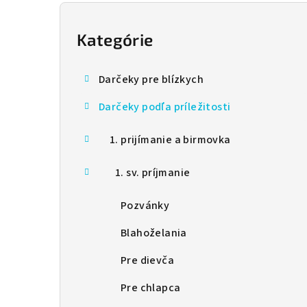
B
o
Kategórie
Preskočiť
kategórie
č
Darčeky pre blízkych
n
Darčeky podľa príležitosti
ý
p
1. prijímanie a birmovka
a
1. sv. príjmanie
n
Pozvánky
e
Blahoželania
l
Pre dievča
Pre chlapca