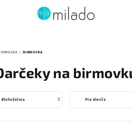
 BIRMOVKA
/
BIRMOVKA
Darčeky na birmovk
Blahoželaia
Pre dievča