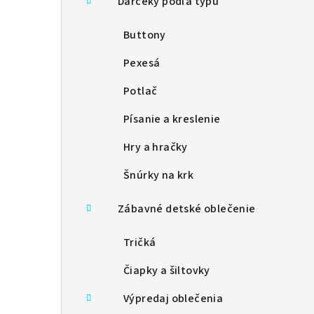
Darčeky podľa typu
Buttony
Pexesá
Potlač
Písanie a kreslenie
Hry a hračky
Šnúrky na krk
Zábavné detské oblečenie
Tričká
Čiapky a šiltovky
Výpredaj oblečenia