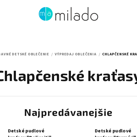
BAVNÉ DETSKÉ OBLEČENIE
/
VÝPREDAJ OBLEČENIA
/
CHLAPČENSKÉ KR
Chlapčenské kraťas
Najpredávanejšie
Detské pudlové
Detské pudlové