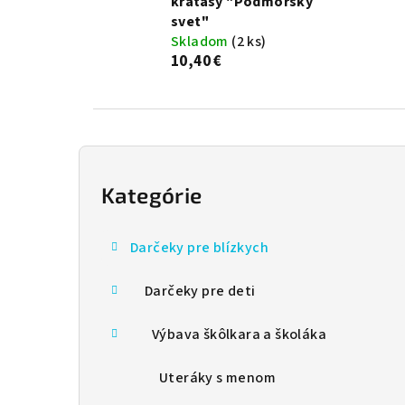
kraťasy "Podmorsky
svet"
Skladom
(2 ks)
10,40 €
B
o
Kategórie
Preskočiť
kategórie
č
Darčeky pre blízkych
n
Darčeky pre deti
ý
p
Výbava škôlkara a školáka
a
Uteráky s menom
n