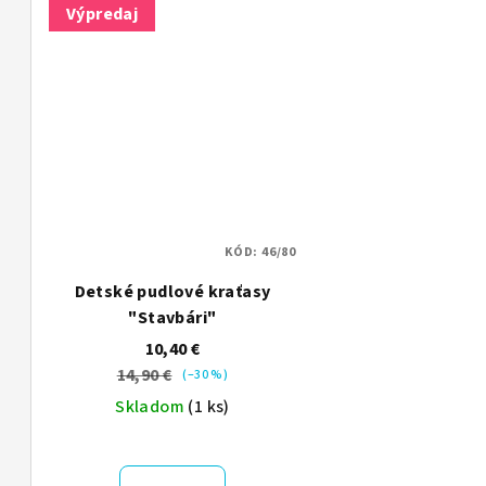
Výpredaj
KÓD:
46/80
Detské pudlové kraťasy
"Stavbári"
10,40 €
14,90 €
(–30 %)
Skladom
(1 ks)