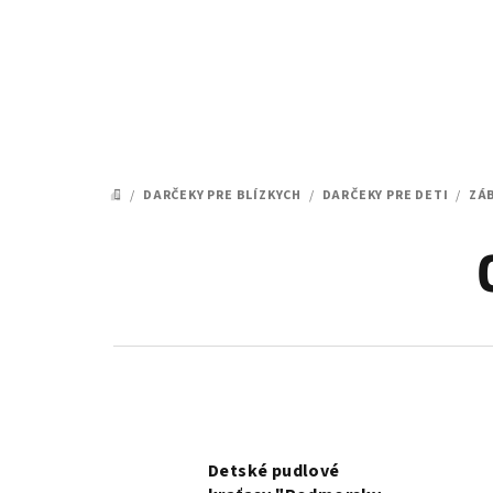
Prejsť
na
obsah
/
DARČEKY PRE BLÍZKYCH
/
DARČEKY PRE DETI
/
ZÁ
DOMOV
Detské pudlové