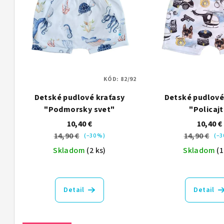
p
p
i
r
s
o
p
d
r
u
KÓD:
82/92
o
k
Detské pudlové kraťasy
Detské pudlové
"Podmorsky svet"
"Policajt
d
t
10,40 €
10,40 €
u
o
14,90 €
14,90 €
(–30 %)
(–3
k
Skladom
(2 ks)
Skladom
(1
v
t
o
Detail
Detail
v