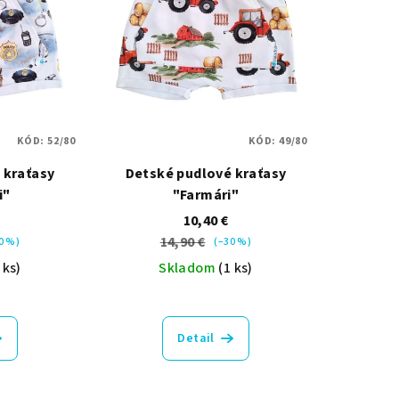
KÓD:
52/80
KÓD:
49/80
 kraťasy
Detské pudlové kraťasy
i"
"Farmári"
10,40 €
14,90 €
0 %)
(–30 %)
 ks)
Skladom
(1 ks)
Detail