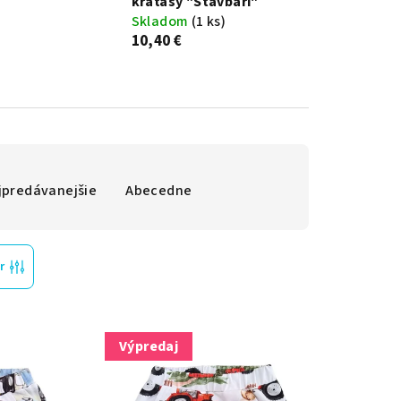
kraťasy "Stavbári"
Skladom
(1 ks)
10,40 €
jpredávanejšie
Abecedne
r
Výpredaj