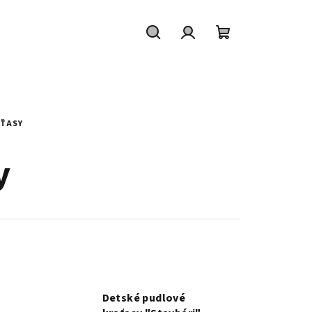
Hľadať
Prihlásenie
Nákupný
košík
AŤASY
y
Detské pudlové