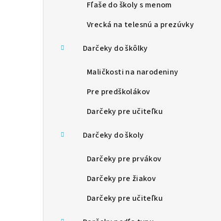
Fľaše do školy s menom
e
Vrecká na telesnú a prezúvky
l
Darčeky do škôlky
Maličkosti na narodeniny
Pre predškolákov
Darčeky pre učiteľku
Darčeky do školy
Darčeky pre prvákov
Darčeky pre žiakov
Darčeky pre učiteľku