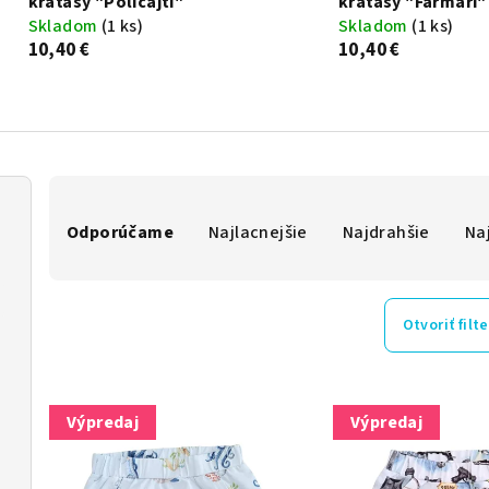
kraťasy "Policajti"
kraťasy "Farmári"
Skladom
(1 ks)
Skladom
(1 ks)
10,40 €
10,40 €
R
Odporúčame
Najlacnejšie
Najdrahšie
Na
a
d
e
Otvoriť filte
n
V
i
Výpredaj
Výpredaj
ý
e