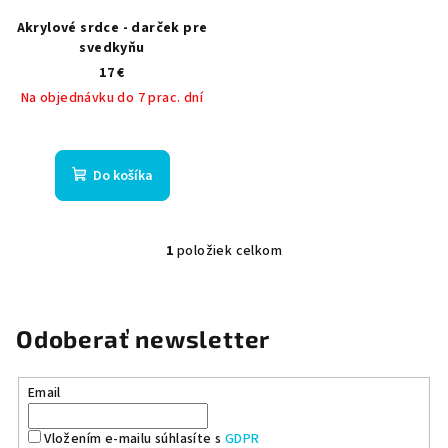
d
Akrylové srdce - darček pre
u
svedkyňu
k
17 €
t
Na objednávku do 7 prac. dní
o
v
Do košíka
1
položiek celkom
O
v
l
á
Odoberať newsletter
d
a
Email
c
i
Vložením e-mailu súhlasíte s
GDPR
e