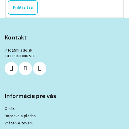
p
Prihlásiť sa
r
v
Z
k
á
y
p
Kontakt
v
ä
ý
info
@
milado.sk
p
t
+421 948 086 508
i
i
s
e
u
Informácie pre vás
O nás
Doprava a platba
Vrátenie tovaru