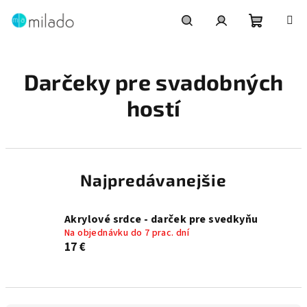
Prejsť
na
obsah
Nákupn
Hľadať
Prihlásenie
Darčeky pre svadobných
košík
hostí
Najpredávanejšie
Akrylové srdce - darček pre svedkyňu
Na objednávku do 7 prac. dní
17 €