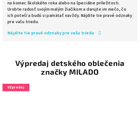
na koniec školského roka alebo na špeciálne príležitosti.
Urobte radosť svojím malým žiačikom a darujte im niečo, čo
ich poteší a budú si pamätať navždy. Nájdite tie pravé odznaky
pre vašu triedu.
Nájdite tie pravé odznaky pre vašu triedu
Výpredaj detského oblečenia
značky MILADO
Výpredaj
Výpredaj
Výpredaj
Výpredaj
Výpredaj
Výpredaj
Výpredaj
Výpredaj