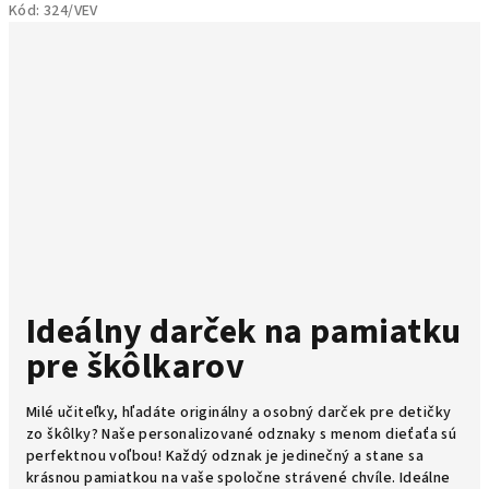
Kód:
324/VEV
5,0
z
5
hviezdičiek.
Ideálny darček na pamiatku
pre škôlkarov
Milé učiteľky, hľadáte originálny a osobný darček pre detičky
zo škôlky? Naše personalizované odznaky s menom dieťaťa sú
perfektnou voľbou! Každý odznak je jedinečný a stane sa
krásnou pamiatkou na vaše spoločne strávené chvíle. Ideálne