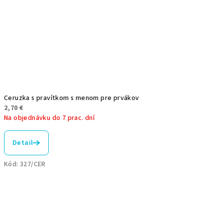
Ceruzka s pravítkom s menom pre prvákov
2,70 €
Na objednávku do 7 prac. dní
Priemerné
hodnotenie
Detail
produktu
je
Kód:
327/CER
5,0
z
5
hviezdičiek.