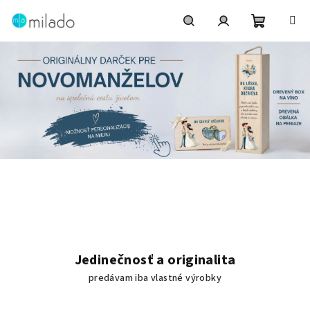
Prejsť
na
obsah
Nákupn
Hľadať
Prihlásenie
košík
M
i
e
s
Jedinečnosť a originalita
t
predávam iba vlastné výrobky
o