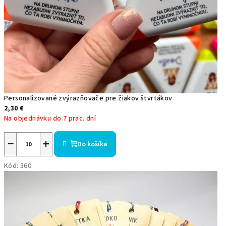
Personalizované zvýrazňovače pre žiakov štvrtákov
2,30 €
Na objednávku do 7 prac. dní
Priemerné
hodnotenie
−
+
Do košíka
produktu
je
Kód:
360
5,0
z
5
hviezdičiek.