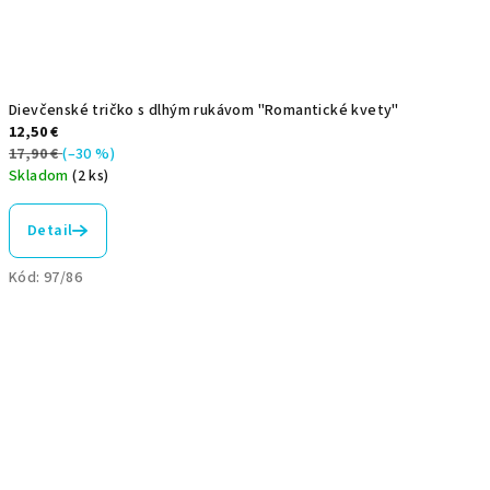
Dievčenské tričko s dlhým rukávom "Romantické kvety"
12,50 €
17,90 €
(–30 %)
Skladom
(2 ks)
Detail
Kód:
97/86