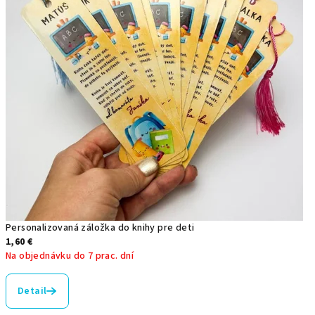
Personalizovaná záložka do knihy pre deti
1,60 €
Na objednávku do 7 prac. dní
Priemerné
hodnotenie
Detail
produktu
je