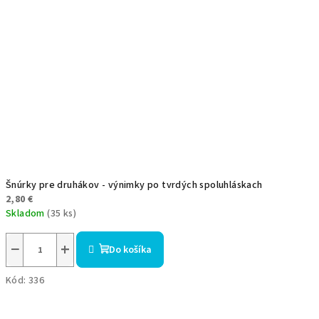
Šnúrky pre druhákov - výnimky po tvrdých spoluhláskach
2,80 €
Skladom
(35 ks)
−
+
Do košíka
Kód:
336