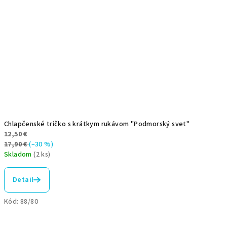
Chlapčenské tričko s krátkym rukávom "Podmorský svet"
12,50 €
17,90 €
(–30 %)
Skladom
(2 ks)
Detail
Kód:
88/80