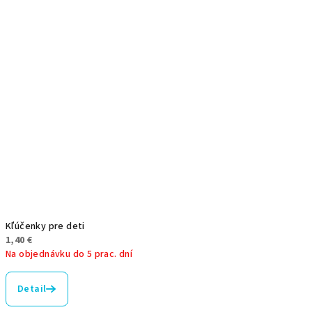
Kľúčenky pre deti
1,40 €
Na objednávku do 5 prac. dní
Priemerné
hodnotenie
Detail
produktu
je