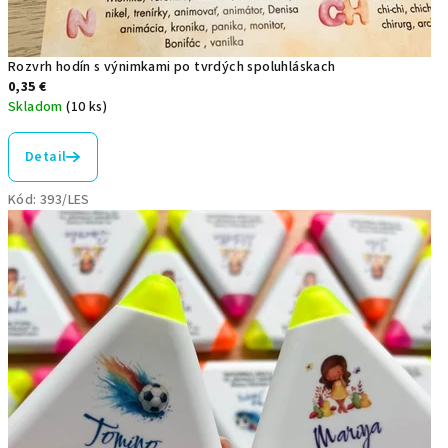
á
b
Rozvrh hodín s výnimkami po tvrdých spoluhláskach
a
0,35 €
Skladom
(10 ks)
v
o
Detail
u
Kód:
393/LES