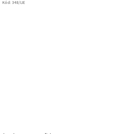
Kód:
348/LIE
5,0
z
5
hviezdičiek.