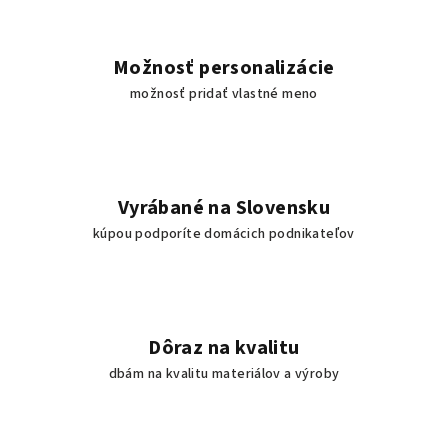
,
k
Možnosť personalizácie
možnosť pridať vlastné meno
d
e
s
Vyrábané na Slovensku
a
kúpou podporíte domácich podnikateľov
u
č
e
Dôraz na kvalitu
n
dbám na kvalitu materiálov a výroby
i
e