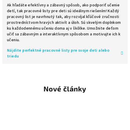
Ak hľadáte efektívny a zábavný spôsob, ako podporiť učenie
detí, tak pracovné listy pre deti sú ideálnym riešením! Každý
pracovný list je navrhnutý tak, aby rozvíjal kľúčové zručnosti
prostredníctvom hravých aktivít a úloh. Sú skvelým doplnkom
ku každodennému učeniu doma aj v škôlke. Umožnite deťom
učiť sa zábavným a interaktívnym spôsobom a motivujte ich k
učeniu.
Nájdite perfektné pracovné listy pre svoje deti alebo
triedu
Nové články