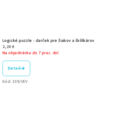
Logické puzzle - darček pre žiakov a škôlkárov
2,20 €
Na objednávku do 7 prac. dní
Priemerné
hodnotenie
Detail
produktu
je
Kód:
339/VEV
5,0
z
5
hviezdičiek.