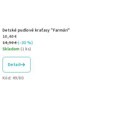
Detské pudlové kraťasy "Farmári"
10,40 €
14,90 €
(–30 %)
Skladom
(1 ks)
Detail
Kód:
49/80