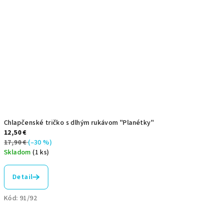
Chlapčenské tričko s dlhým rukávom "Planétky"
12,50 €
17,90 €
(–30 %)
Skladom
(1 ks)
Detail
Kód:
91/92