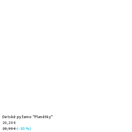
Detské pyžamo "Planétky"
20,20 €
28,90 €
(–30 %)