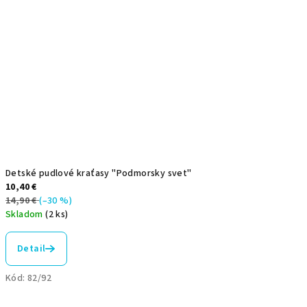
Detské pudlové kraťasy "Podmorsky svet"
10,40 €
14,90 €
(–30 %)
Skladom
(2 ks)
Detail
Kód:
82/92