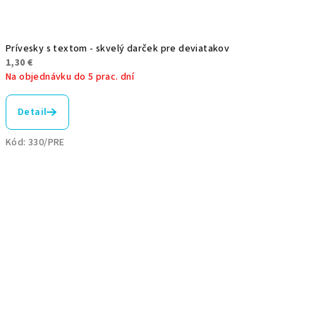
Prívesky s textom - skvelý darček pre deviatakov
1,30 €
Na objednávku do 5 prac. dní
Priemerné
hodnotenie
Detail
produktu
je
Kód:
330/PRE
5,0
z
5
hviezdičiek.