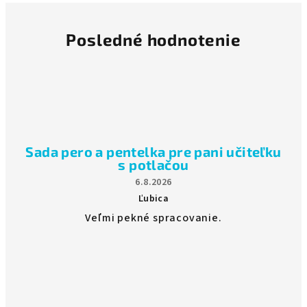
Posledné hodnotenie
Sada pero a pentelka pre pani učiteľku
s potlačou
6.8.2026
Ľubica
Hodnotenie
Veľmi pekné spracovanie.
produktu
je
5
z
5
hviezdičiek.