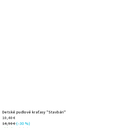
Detské pudlové kraťasy "Stavbári"
10,40 €
14,90 €
(–30 %)