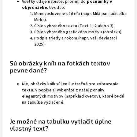
Všetky údaje napíšte, prosím, do
poznámky v
objednávke
. Uveďte:
Meno/oslovenie učiteľa (napr. Milá pani učiteľka
Mirka).
Číslo vybraného textu (Text 1, 2 alebo 3).
Číslo vybraného grafického motívu (obrázku).
Podpis triedy s rokom (napr. Vaši deviataci
2025).
Sú obrázky kníh na fotkách textov
pevne dané?
Nie, obrázky kníh sú len ilustračné pre zobrazenie
textu. V popise si vyberáte z našej ponuky
elegantných motívov (napríklad kvetov), ktoré budú
na tabuľke vytlačené.
Je možné na tabuľku vytlačiť úplne
vlastný text?