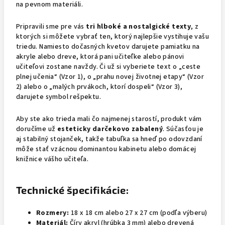
na pevnom materiáli.
Pripravili sme pre vás
tri hlboké a nostalgické texty
, z
ktorých si môžete vybrať ten, ktorý najlepšie vystihuje vašu
triedu. Namiesto dočasných kvetov darujete pamiatku na
akryle alebo dreve, ktorá pani učiteľke alebo pánovi
učiteľovi zostane navždy. Či už si vyberiete text o „ceste
plnej učenia“ (Vzor 1), o „prahu novej životnej etapy“ (Vzor
2) alebo o „malých prvákoch, ktorí dospeli“ (Vzor 3),
darujete symbol rešpektu.
Aby ste ako trieda mali čo najmenej starostí, produkt vám
doručíme už
esteticky darčekovo zabalený
. Súčasťou je
aj stabilný stojanček, takže tabuľka sa hneď po odovzdaní
môže stať vzácnou dominantou kabinetu alebo domácej
knižnice vášho učiteľa.
Technické špecifikácie:
Rozmery:
18 x 18 cm alebo 27 x 27 cm (podľa výberu)
Materiál:
Číry akryl (hrúbka 3 mm) alebo drevená