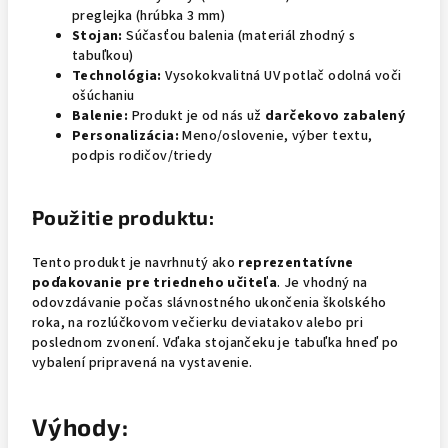
preglejka (hrúbka 3 mm)
Stojan:
Súčasťou balenia (materiál zhodný s
tabuľkou)
Technológia:
Vysokokvalitná UV potlač odolná voči
ošúchaniu
Balenie:
Produkt je od nás už
darčekovo zabalený
Personalizácia:
Meno/oslovenie, výber textu,
podpis rodičov/triedy
Použitie produktu:
Tento produkt je navrhnutý ako
reprezentatívne
poďakovanie pre triedneho učiteľa
. Je vhodný na
odovzdávanie počas slávnostného ukončenia školského
roka, na rozlúčkovom večierku deviatakov alebo pri
poslednom zvonení. Vďaka stojančeku je tabuľka hneď po
vybalení pripravená na vystavenie.
Výhody: