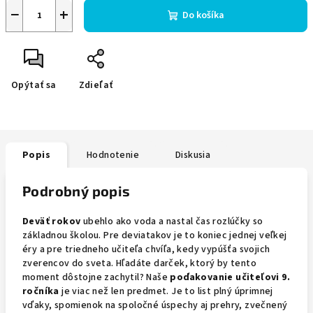
−
+
Do košíka
Opýtať sa
Zdieľať
Popis
Hodnotenie
Diskusia
Podrobný popis
Deväť rokov
ubehlo ako voda a nastal čas rozlúčky so
základnou školou. Pre deviatakov je to koniec jednej veľkej
éry a pre triedneho učiteľa chvíľa, kedy vypúšťa svojich
zverencov do sveta. Hľadáte darček, ktorý by tento
moment dôstojne zachytil? Naše
poďakovanie učiteľovi 9.
ročníka
je viac než len predmet. Je to list plný úprimnej
vďaky, spomienok na spoločné úspechy aj prehry, zvečnený