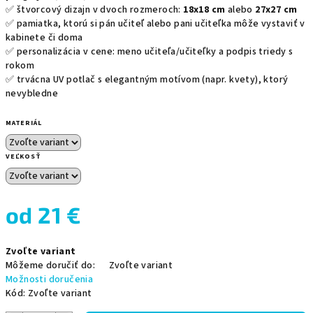
✅ štvorcový dizajn v dvoch rozmeroch:
18x18 cm
alebo
27x27 cm
✅ pamiatka, ktorú si pán učiteľ alebo pani učiteľka môže vystaviť v
kabinete či doma
✅ personalizácia v cene: meno učiteľa/učiteľky a podpis triedy s
rokom
✅ trvácna UV potlač s elegantným motívom (napr. kvety), ktorý
nevybledne
MATERIÁL
VEĽKOSŤ
od
21 €
Jednotková
Zvoľte variant
cena:
Môžeme doručiť do:
Zvoľte variant
Možnosti doručenia
Kód:
Zvoľte variant