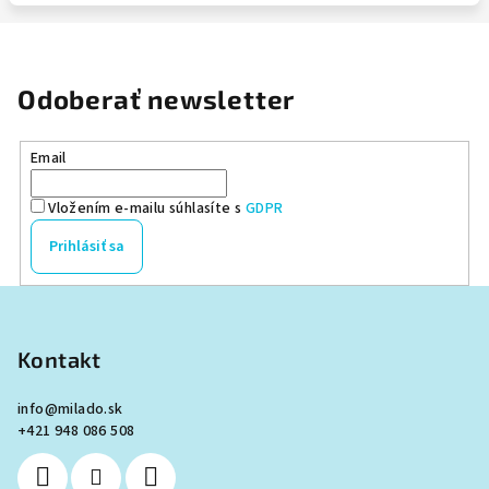
Odoberať newsletter
Email
Vložením e-mailu súhlasíte s
GDPR
Prihlásiť sa
Z
á
p
Kontakt
ä
info
@
milado.sk
t
+421 948 086 508
i
e