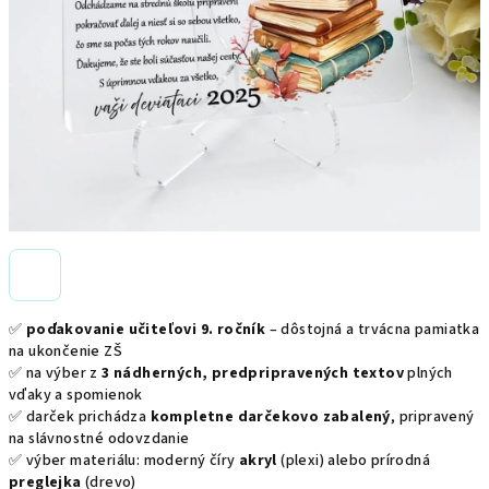
✅
poďakovanie učiteľovi 9. ročník
– dôstojná a trvácna pamiatka
na ukončenie ZŠ
✅ na výber z
3 nádherných, predpripravených textov
plných
vďaky a spomienok
✅ darček prichádza
kompletne darčekovo zabalený
, pripravený
na slávnostné odovzdanie
✅ výber materiálu: moderný číry
akryl
(plexi) alebo prírodná
preglejka
(drevo)