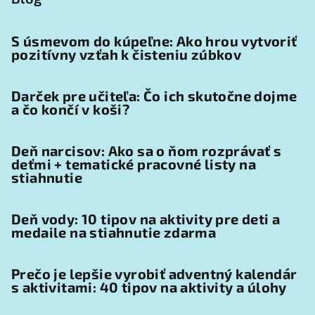
S úsmevom do kúpeľne: Ako hrou vytvoriť
pozitívny vzťah k čisteniu zúbkov
Darček pre učiteľa: Čo ich skutočne dojme
a čo končí v koši?
Deň narcisov: Ako sa o ňom rozprávať s
deťmi + tematické pracovné listy na
stiahnutie
Deň vody: 10 tipov na aktivity pre deti a
medaile na stiahnutie zdarma
Prečo je lepšie vyrobiť adventný kalendár
s aktivitami: 40 tipov na aktivity a úlohy