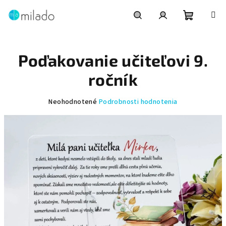
Prejsť
na
obsah
Nákupn
Hľadať
Prihlásenie
Poďakovanie učiteľovi 9.
košík
ročník
Priemerné
Neohodnotené
Podrobnosti hodnotenia
hodnotenie
produktu
je
0,0
z
5
hviezdičiek.