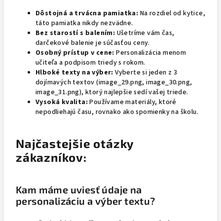
Dôstojná a trvácna pamiatka:
Na rozdiel od kytice,
táto pamiatka nikdy nezvädne.
Bez starostí s balením:
Ušetríme vám čas,
darčekové balenie je súčasťou ceny.
Osobný prístup v cene:
Personalizácia menom
učiteľa a podpisom triedy s rokom.
Hlboké texty na výber:
Vyberte si jeden z 3
dojímavých textov (image_29.png, image_30.png,
image_31.png), ktorý najlepšie sedí vašej triede.
Vysoká kvalita:
Používame materiály, ktoré
nepodliehajú času, rovnako ako spomienky na školu.
Najčastejšie otázky
zákazníkov:
Kam máme uviesť údaje na
personalizáciu a výber textu?