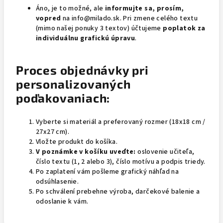
Áno, je to možné, ale
informujte sa, prosím,
vopred
na info@milado.sk. Pri zmene celého textu
(mimo našej ponuky 3 textov) účtujeme
poplatok za
individuálnu grafickú úpravu
.
Proces objednávky pri
personalizovaných
poďakovaniach:
Vyberte si materiál a preferovaný rozmer (18x18 cm /
27x27 cm).
Vložte produkt do košíka.
V poznámke v košíku uveďte:
oslovenie učiteľa,
číslo textu (1, 2 alebo 3), číslo motívu a podpis triedy.
Po zaplatení vám pošleme grafický náhľad na
odsúhlasenie.
Po schválení prebehne výroba, darčekové balenie a
odoslanie k vám.