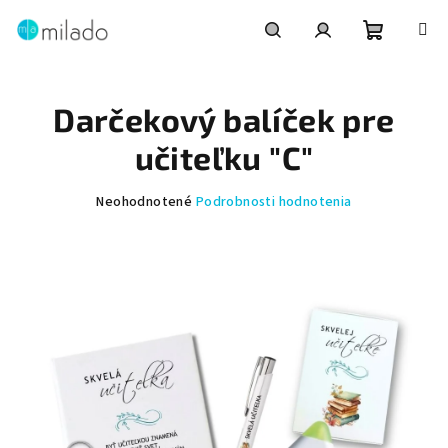
Prejsť
na
obsah
Nákupn
Hľadať
Prihlásenie
Darčekový balíček pre
košík
učiteľku "C"
Priemerné
Neohodnotené
Podrobnosti hodnotenia
hodnotenie
produktu
je
0,0
z
5
hviezdičiek.