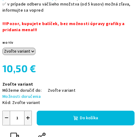
✅ v prípade odberu väčšieho množstva (od 5 kusov) možná zľava,
informujte sa vopred
!!!Pozor, kupujete balíček, bez možnosti úpravy grafiky a
pridania mena!!!
MOTÍV
10,50 €
Jednotková
Zvoľte variant
cena:
Môžeme doručiť do:
Zvoľte variant
Možnosti doručenia
Kód:
Zvoľte variant
−
+
Do košíka