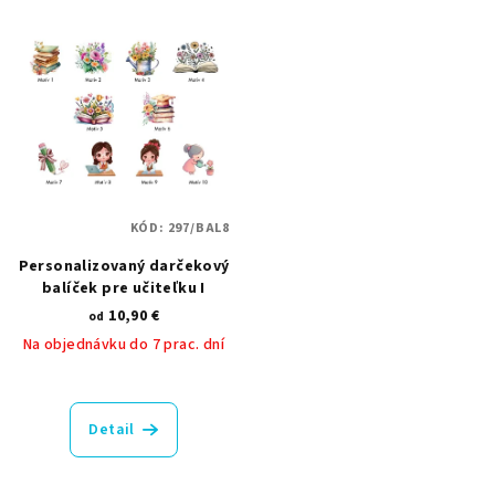
KÓD:
297/BAL8
Personalizovaný darčekový
balíček pre učiteľku I
10,90 €
od
Na objednávku do 7 prac. dní
Priemerné
hodnotenie
produktu
Detail
je
5,0
z