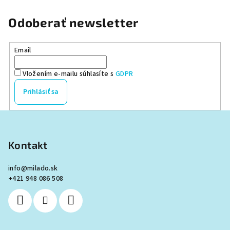
5
hviezdičiek.
Odoberať newsletter
Email
Vložením e-mailu súhlasíte s
GDPR
Prihlásiť sa
Z
á
p
Kontakt
ä
info
@
milado.sk
t
+421 948 086 508
i
e