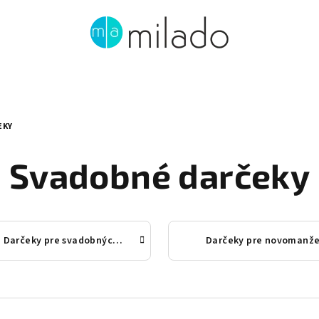
EKY
Svadobné darčeky
Darčeky pre svadobných hostí