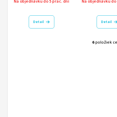
Na objednávku do 5 prac. dní
Na objednávku do 
Detail
Detail
6
položiek c
O
v
l
á
d
a
c
i
e
p