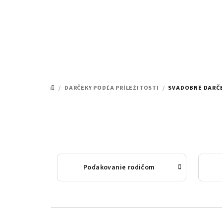
Prejsť
na
obsah
/
DARČEKY PODĽA PRÍLEŽITOSTI
/
SVADOBNÉ DARČ
DOMOV
Poďakovanie rodičom