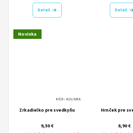
t
Detail
Detail
o
v
Novinka
KÓD:
415/HRA
Zrkadielko pre svedkyňu
Hrnček pre s
9,50 €
8,90 €