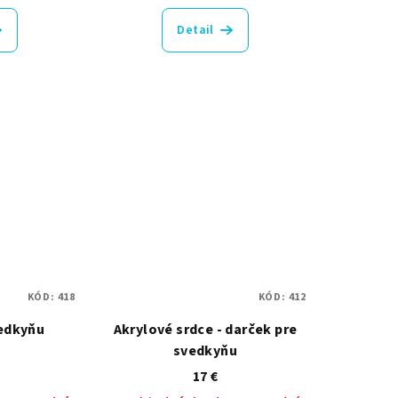
Detail
KÓD:
418
KÓD:
412
vedkyňu
Akrylové srdce - darček pre
svedkyňu
17 €