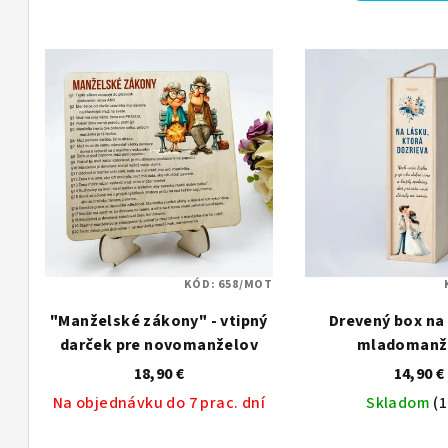
n
V
i
ý
e
p
p
i
r
s
o
p
d
r
u
KÓD:
658/MOT
o
k
"Manželské zákony" - vtipný
Drevený box na 
darček pre novomanželov
mladomanž
d
t
18,90 €
14,90 €
u
o
Na objednávku do 7 prac. dní
Skladom
(1
k
v