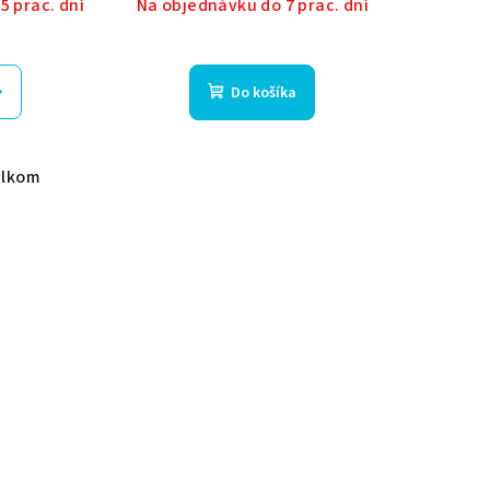
5 prac. dní
Na objednávku do 7 prac. dní
Do košíka
elkom