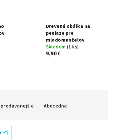
no
Drevená obálka na
ov
peniaze pre
mladomanželov
Skladom
(1 ks)
9,90 €
jpredávanejšie
Abecedne
r