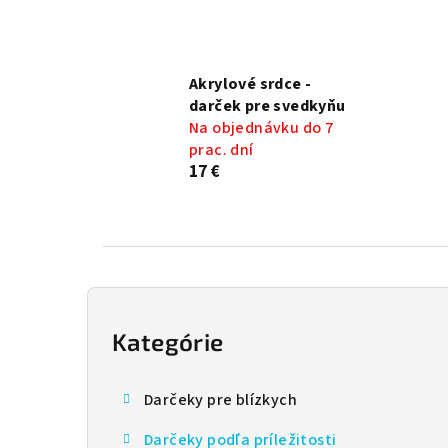
Akrylové srdce -
darček pre svedkyňu
Na objednávku do 7
prac. dní
17 €
B
o
Kategórie
Preskočiť
kategórie
č
Darčeky pre blízkych
n
Darčeky podľa príležitosti