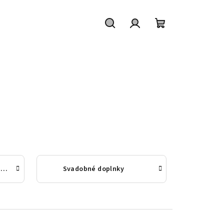
Hľadať
Prihlásenie
Nákupný
košík
Darčeky pre novomanželov
Svadobné doplnky