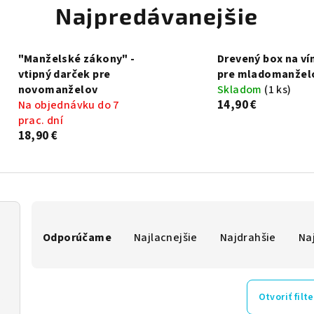
Najpredávanejšie
"Manželské zákony" -
Drevený box na ví
vtipný darček pre
pre mladomanžel
novomanželov
Skladom
(1 ks)
14,90 €
Na objednávku do 7
prac. dní
18,90 €
R
Odporúčame
Najlacnejšie
Najdrahšie
Na
a
d
e
Otvoriť filte