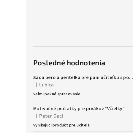
Posledné hodnotenia
Sada pero a pentelka pre pani učiteľku s potlačo
|
Ľubica
Hodnotenie produktu je 5 z 5 hviezdičiek.
Veľmi pekné spracovanie.
Motivačné pečiatky pre prvákov "Včielky"
|
Peter Geci
Hodnotenie produktu je 5 z 5 hviezdičiek.
Vynikajuci produkt pre ucitela