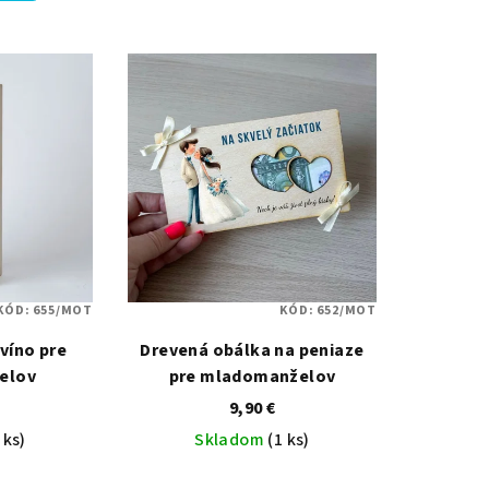
KÓD:
655/MOT
KÓD:
652/MOT
víno pre
Drevená obálka na peniaze
elov
pre mladomanželov
9,90 €
 ks)
Skladom
(1 ks)