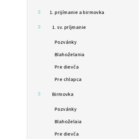
ý
p
1. prijímanie a birmovka
a
1. sv. príjmanie
n
Pozvánky
e
Blahoželania
l
Pre dievča
Pre chlapca
Birmovka
Pozvánky
Blahoželaia
Pre dievča