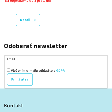
Na objednávku do 5 prac. dní
Detail
Odoberať newsletter
Email
Vložením e-mailu súhlasíte s
GDPR
Prihlásiť sa
Z
á
p
Kontakt