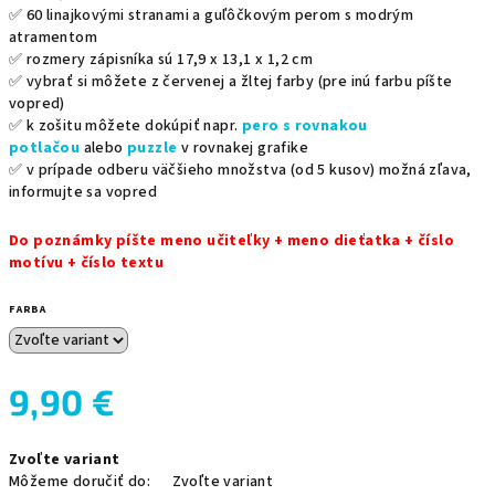
✅ 60 linajkovými stranami a guľôčkovým perom s modrým
atramentom
✅ rozmery zápisníka sú 17,9 x 13,1 x 1,2 cm
✅ vybrať si môžete z červenej a žltej farby (pre inú farbu píšte
vopred)
✅ k zošitu môžete dokúpiť napr.
pero s rovnakou
potlačou
alebo
puzzle
v rovnakej grafike
✅ v prípade odberu väčšieho množstva (od 5 kusov) možná zľava,
informujte sa vopred
Do poznámky píšte meno učiteľky + meno dieťatka + číslo
motívu + číslo textu
FARBA
9,90 €
Jednotková
Zvoľte variant
cena:
Môžeme doručiť do:
Zvoľte variant