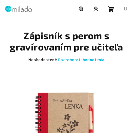
Prejsť
na
obsah
Nákupn
Hľadať
Prihlásenie
Zápisník s perom s
košík
gravírovaním pre učiteľa
Priemerné
Neohodnotené
Podrobnosti hodnotenia
hodnotenie
produktu
je
0,0
z
5
hviezdičiek.