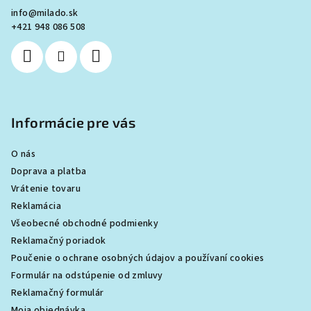
ä
info
@
milado.sk
t
+421 948 086 508
i
e
Informácie pre vás
O nás
Doprava a platba
Vrátenie tovaru
Reklamácia
Všeobecné obchodné podmienky
Reklamačný poriadok
Poučenie o ochrane osobných údajov a používaní cookies
Formulár na odstúpenie od zmluvy
Reklamačný formulár
Moja objednávka