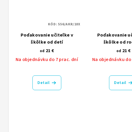
KÓD:
556/AKR/18X
Poďakovanie učiteľke v
Poďakovanie uč
škôlke od detí
škôlke od ro
21 €
21 €
od
od
Na objednávku do 7 prac. dní
Na objednávku do 
Detail
Detail