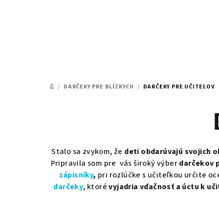
Prejsť
na
obsah
/
DARČEKY PRE BLÍZKYCH
/
DARČEKY PRE UČITEĽOV
DOMOV
Stalo sa zvykom, že
deti obdarúvajú svojich 
Pripravila som pre vás široký výber
darčekov p
zápisníky
,
pri rozlúčke s učiteľkou určite oc
darčeky
, ktoré
vyjadria vďačnosť a úctu k uči