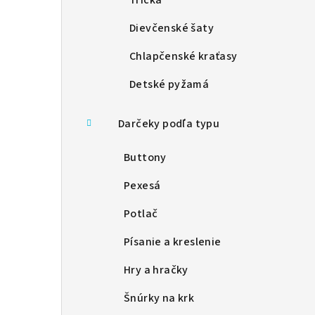
Tričká
Dievčenské šaty
Chlapčenské kraťasy
Detské pyžamá
Darčeky podľa typu
Buttony
Pexesá
Potlač
Písanie a kreslenie
Hry a hračky
Šnúrky na krk