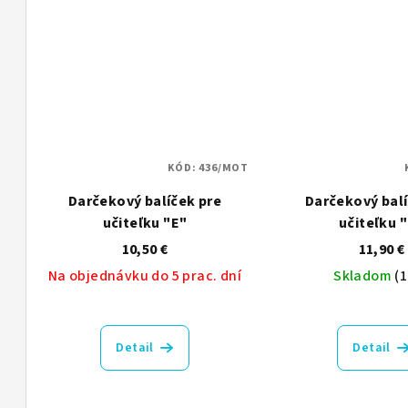
KÓD:
436/MOT
Darčekový balíček pre
Darčekový balí
učiteľku "E"
učiteľku 
10,50 €
11,90 €
Na objednávku do 5 prac. dní
Skladom
(1
Pri
hod
Detail
Detail
pro
je
4,0