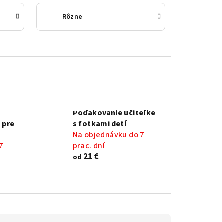
Rôzne
Poďakovanie učiteľke
 pre
s fotkami detí
Na objednávku do 7
7
prac. dní
21 €
od