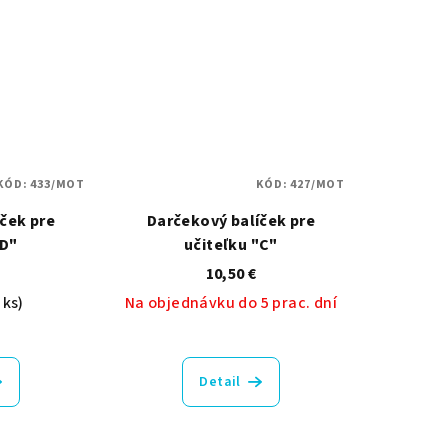
KÓD:
433/MOT
KÓD:
427/MOT
ček pre
Darčekový balíček pre
"D"
učiteľku "C"
10,50 €
 ks)
Na objednávku do 5 prac. dní
emerné
notenie
Detail
duktu