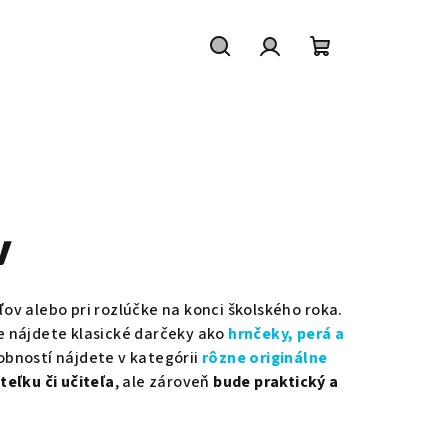
Hľadať
Prihlásenie
Nákupný
košík
v
ov alebo pri rozlúčke na konci školského roka.
ke nájdete klasické darčeky ako
hrnčeky, perá a
obností nájdete v kategórii
rôzne originálne
teľku či učiteľa
, ale zároveň
bude praktický a