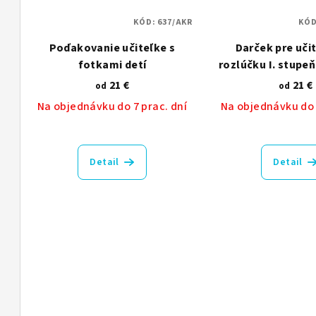
KÓD:
637/AKR
KÓ
Poďakovanie učiteľke s
Darček pre uči
fotkami detí
rozlúčku I. stupeň
21 €
21 €
od
od
Na objednávku do 7 prac. dní
Na objednávku do 
Detail
Detail