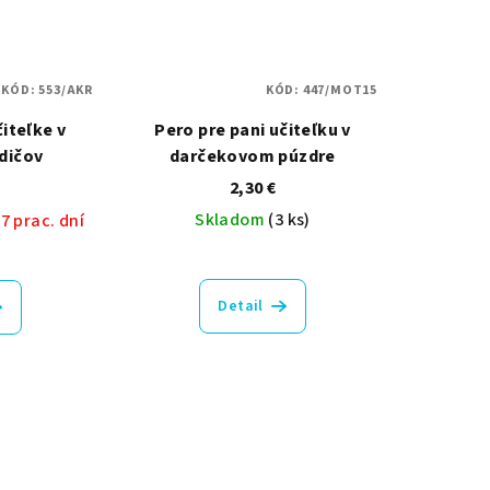
KÓD:
553/AKR
KÓD:
447/MOT15
iteľke v
Pero pre pani učiteľku v
dičov
darčekovom púzdre
2,30 €
Skladom
(3 ks)
7 prac. dní
Priemerné
hodnotenie
Detail
produktu
je
5,0
z
5
hviezdičiek.