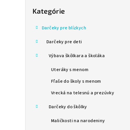
B
o
Kategórie
Preskočiť
kategórie
č
Darčeky pre blízkych
n
Darčeky pre deti
ý
p
Výbava škôlkara a školáka
a
Uteráky s menom
n
Fľaše do školy s menom
e
Vrecká na telesnú a prezúvky
l
Darčeky do škôlky
Maličkosti na narodeniny