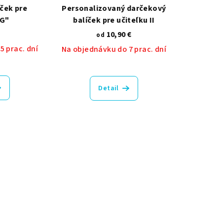
ček pre
Personalizovaný darčekový
"G"
balíček pre učiteľku II
10,90 €
od
5 prac. dní
Na objednávku do 7 prac. dní
Priemerné
hodnotenie
Detail
produktu
je
5,0
z
5
hviezdičiek.