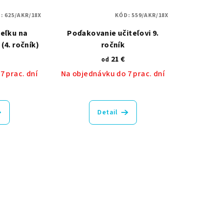
D:
625/AKR/18X
KÓD:
559/AKR/18X
teľku na
Poďakovanie učiteľovi 9.
 (4. ročník)
ročník
21 €
od
7 prac. dní
Na objednávku do 7 prac. dní
Detail