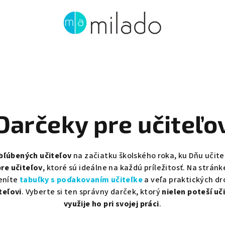
Darčeky pre učiteľo
obľúbených učiteľov
na začiatku školského roka, ku Dňu učiteľ
re učiteľov
, ktoré sú ideálne na každú príležitosť. Na strán
eníte
tabuľky s poďakovaním učiteľke
a
veľa praktických dr
teľovi
. Vyberte si ten správny darček, ktorý
nielen poteší uči
využije ho pri svojej práci
.