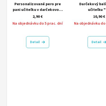
o
k
Personalizované pero pre
Darčekový balí
pani učiteľku v darčekovom
učiteľku 
d
t
púzdre
2,90 €
10,90 €
u
o
Na objednávku do 5 prac. dní
Na objednávku do 
k
v
t
Detail
Detail
o
v