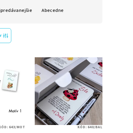
jpredávanejšie
Abecedne
r
KÓD:
643/MOT
KÓD:
640/BAL