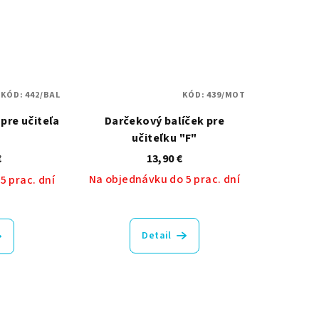
KÓD:
442/BAL
KÓD:
439/MOT
pre učiteľa
Darčekový balíček pre
učiteľku "F"
€
13,90 €
Na objednávku do 5 prac. dní
5 prac. dní
Detail