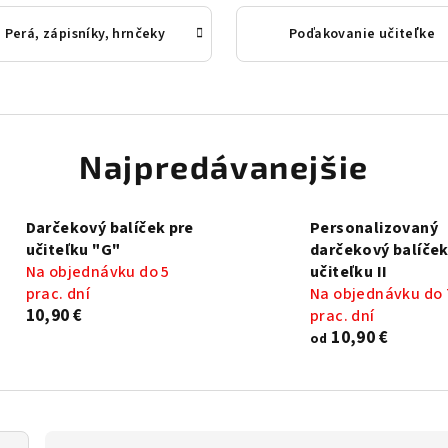
Perá, zápisníky, hrnčeky
Poďakovanie učiteľke
Najpredávanejšie
Darčekový balíček pre
Personalizovaný
učiteľku "G"
darčekový balíček
Na objednávku do 5
učiteľku II
prac. dní
Na objednávku do 
10,90 €
prac. dní
10,90 €
od