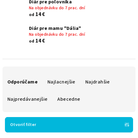
Diár pre poľovníka
Na objednávku do 7 prac. dní
14 €
od
Diár pre mamu "Dália"
Na objednávku do 7 prac. dní
14 €
od
R
a
Odporúčame
Najlacnejšie
Najdrahšie
d
e
Najpredávanejšie
Abecedne
n
i
e
Otvoriť filter
p