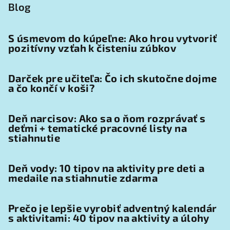
Blog
S úsmevom do kúpeľne: Ako hrou vytvoriť
pozitívny vzťah k čisteniu zúbkov
Darček pre učiteľa: Čo ich skutočne dojme
a čo končí v koši?
Deň narcisov: Ako sa o ňom rozprávať s
deťmi + tematické pracovné listy na
stiahnutie
Deň vody: 10 tipov na aktivity pre deti a
medaile na stiahnutie zdarma
Prečo je lepšie vyrobiť adventný kalendár
s aktivitami: 40 tipov na aktivity a úlohy