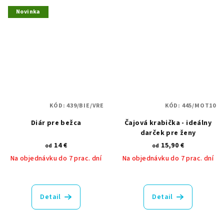
Novinka
KÓD:
439/BIE/VRE
KÓD:
445/MOT10
Diár pre bežca
Čajová krabička - ideálny
darček pre ženy
14 €
15,90 €
od
od
Na objednávku do 7 prac. dní
Na objednávku do 7 prac. dní
Detail
Detail