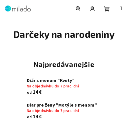
Prejsť
na
obsah
Nákupn
Hľadať
Prihlásenie
Darčeky na narodeniny
košík
Najpredávanejšie
Diár s menom "Kvety"
Na objednávku do 7 prac. dní
14 €
od
Diar pre ženy "Motýle s menom"
Na objednávku do 7 prac. dní
14 €
od