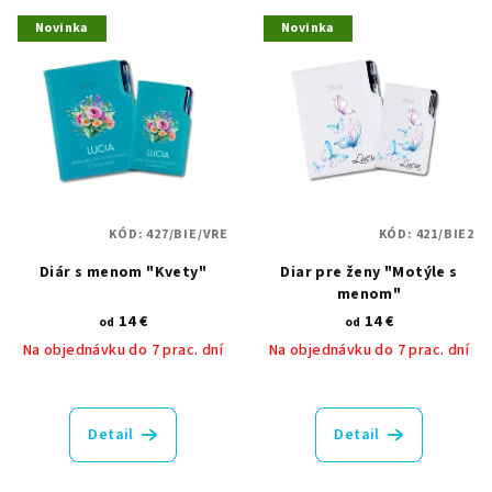
V
r
Novinka
Novinka
ý
o
p
d
i
u
s
k
p
t
r
o
o
v
KÓD:
427/BIE/VRE
KÓD:
421/BIE2
d
Diár s menom "Kvety"
Diar pre ženy "Motýle s
u
menom"
k
14 €
14 €
od
od
t
Na objednávku do 7 prac. dní
Na objednávku do 7 prac. dní
o
v
Detail
Detail