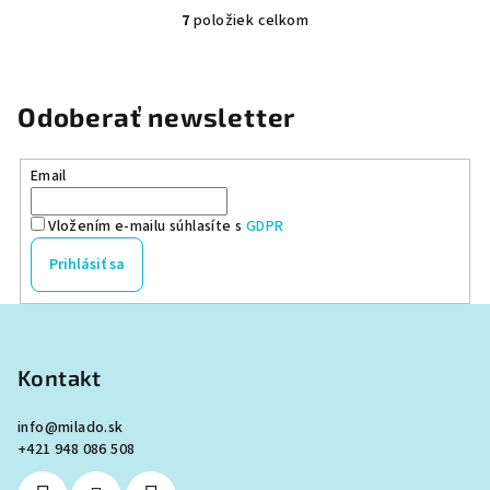
7
položiek celkom
O
v
l
á
Odoberať newsletter
d
a
Email
c
i
Vložením e-mailu súhlasíte s
GDPR
e
p
Prihlásiť sa
r
v
Z
k
á
y
p
Kontakt
v
ä
ý
info
@
milado.sk
p
t
+421 948 086 508
i
i
s