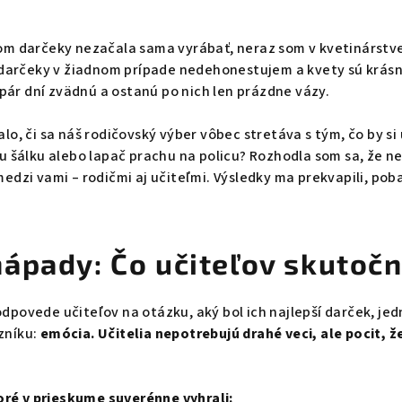
om darčeky nezačala sama vyrábať, neraz som v kvetinárstve
o darčeky v žiadnom prípade nedehonestujem a kvety sú krá
 pár dní zvädnú a ostanú po nich len prázdne vázy.
o, či sa náš rodičovský výber vôbec stretáva s tým, čo by si u
u šálku alebo lapač prachu na policu? Rozhodla som sa, že 
edzi vami – rodičmi aj učiteľmi. Výsledky ma prekvapili, pob
nápady: Čo učiteľov skutočn
povede učiteľov na otázku, aký bol ich najlepší darček, je
zníku:
emócia. Učitelia nepotrebujú drahé veci, ale pocit, že
toré v prieskume suverénne vyhrali: