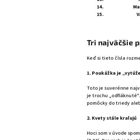
14.
Ma
15.
V
Tri najväčšie 
Keď si tieto čísla roz
1. Poukážka je „vytúž
Toto je suverénne najv
je trochu „odfláknuté“.
pomôcky do triedy aleb
2. Kvety stále kraľujú
Hoci som v úvode spom