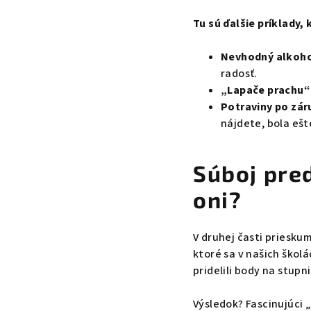
Tu sú ďalšie príklady, 
Nevhodný alkoho
radosť.
„Lapače prachu“
Potraviny po zár
nájdete, bola ešt
Súboj pred
oni?
V druhej časti priesku
ktoré sa v našich škol
pridelili body na stupni
Výsledok? Fascinujúci 