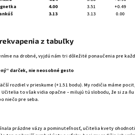
gnetka
4.00
3.51
+0.49
ankúš
3.13
3.13
0.00
prekvapenia z tabuľky
meníme na drobné, vyjdú nám tri dôležité ponaučenia pre kaž
ený“ darček, nie neosobné gesto
äčší rozdiel v prieskume (+1.51 bodu). My rodičia máme poci
 Učitelia to však vidia opačne – milujú tú slobodu, že si za 
o niečo pre seba.
ínala prázdne vázy a pominuteľnosť, učitelia kvety ohodnot