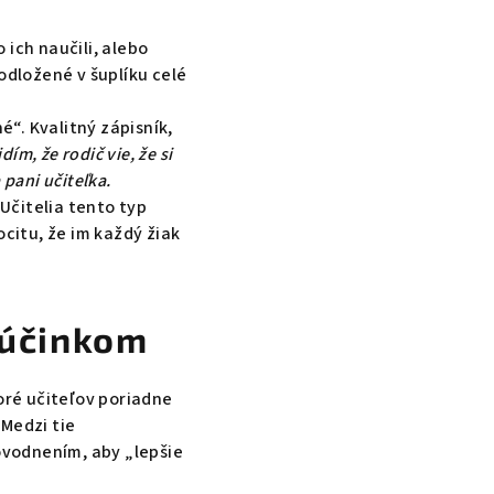
 ich naučili, alebo
odložené v šuplíku celé
“. Kvalitný zápisník,
dím, že rodič vie, že si
pani učiteľka.
Učitelia tento typ
ocitu, že im každý žiak
 účinkom
toré učiteľov poriadne
 Medzi tie
dôvodnením, aby „lepšie