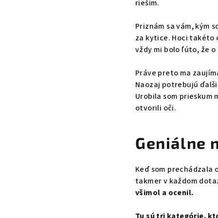
riešim.
Priznám sa vám, kým s
za kytice. Hoci takét
vždy mi bolo ľúto, že o
Práve preto ma zaujímal
Naozaj potrebujú ďalši
Urobila som prieskum m
otvorili oči.
Geniálne 
Keď som prechádzala od
takmer v každom dota
všimol a ocenil.
Tu sú tri kategórie, k