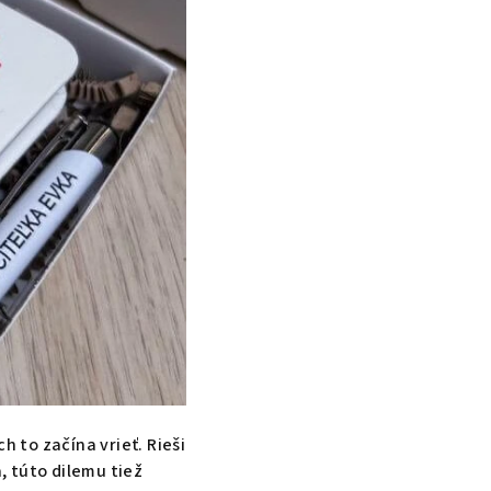
h to začína vrieť. Rieši
, túto dilemu tiež