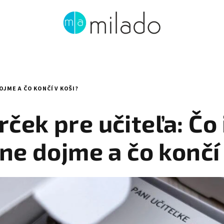
OJME A ČO KONČÍ V KOŠI?
rček pre učiteľa: Čo 
ne dojme a čo končí 