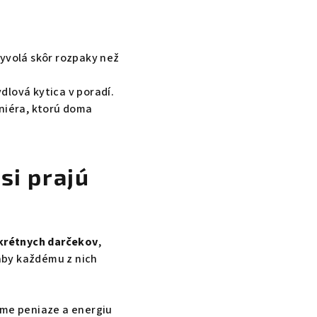
vyvolá skôr rozpaky než
dlová kytica v poradí.
oniéra, ktorú doma
si prajú
krétnych darčekov
,
 aby každému z nich
eme peniaze a energiu