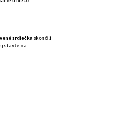
ímame o niečo
evené srdiečka
skončili
ej stavte na