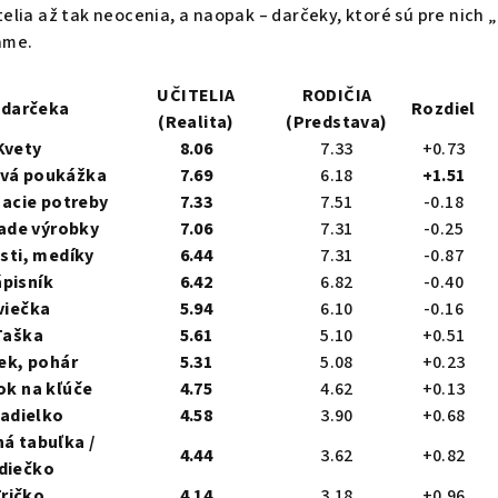
telia až tak neocenia, a naopak – darčeky, ktoré sú pre nich 
ame.
UČITELIA
RODIČIA
 darčeka
Rozdiel
(Realita)
(Predstava)
Kvety
8.06
7.33
+0.73
vá poukážka
7.69
6.18
+1.51
sacie potreby
7.33
7.51
-0.18
de výrobky
7.06
7.31
-0.25
sti, medíky
6.44
7.31
-0.87
pisník
6.42
6.82
-0.40
viečka
5.94
6.10
-0.16
Taška
5.61
5.10
+0.51
ek, pohár
5.31
5.08
+0.23
ok na kľúče
4.75
4.62
+0.13
adielko
4.58
3.90
+0.68
á tabuľka /
4.44
3.62
+0.82
diečko
ričko
4.14
3.18
+0.96