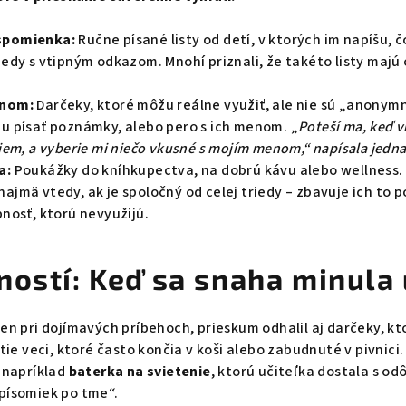
spomienka:
Ručne písané listy od detí, v ktorých im napíšu, čo
iedy s vtipným odkazom. Mnohí priznali, že takéto listy majú 
enom:
Darčeky, ktoré môžu reálne využiť, ale nie sú „anonymné
žu písať poznámky, alebo pero s ich menom. „
Poteší ma, keď vi
jem, a vyberie mi niečo vkusné s mojím menom,“ napísala jedna 
a:
Poukážky do kníhkupectva, na dobrú kávu alebo wellness. 
ajmä vtedy, ak je spoločný od celej triedy – zbavuje ich to p
bnosť, ktorú nevyužijú.
rností: Keď sa snaha minula
len pri dojímavých príbehoch, prieskum odhalil aj darčeky, k
 tie veci, ktoré často končia v koši alebo zabudnuté v pivnici.
a napríklad
baterka na svietenie
, ktorú učiteľka dostala s o
písomiek po tme“.