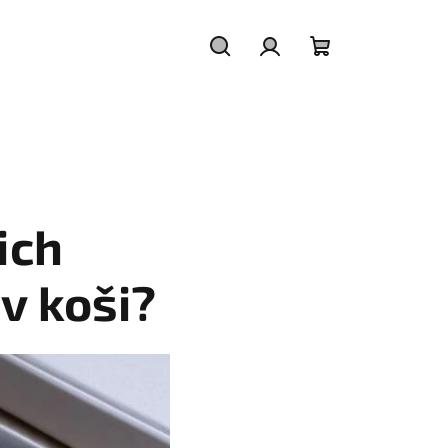
Hľadať
Prihlásenie
Nákupný
košík
ich
v koši?