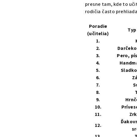
presne tam, kde to uči
rodičia často prehliad
Poradie
Typ
(učitelia)
1.
2.
Darčeko
3.
Pero, pí
4.
Handma
5.
Sladko
6.
Zá
7.
S
8.
9.
Hrnč
10.
Príves
11.
Zrk
Ďakovn
12.
sr
13.
T