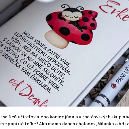
i sa Deň učiteľov alebo koniec júna a v rodičovských skupinác
áme pani učiteľke? Ako mama dvoch chalanov, Milanka a Aďka