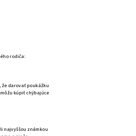
dého rodiča:
t, že darovať poukážku
ňu môžu kúpiť chýbajúce
ili najvyššou známkou