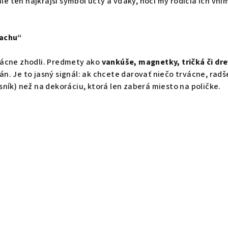
stále ten najkrajší symbol úcty a vďaky, hoci my rodičia ich vn
rachu“
zácne zhodli. Predmety ako
vankúše, magnetky, tričká či dr
án. Je to jasný signál: ak chcete darovať niečo trvácne, radš
sník) než na dekoráciu, ktorá len zaberá miesto na poličke.