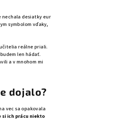
 nechala desiatky eur
snym symbolom vďaky,
čitelia reálne priali.
nebudem len hádať.
avili a v mnohom mi
e dojalo?
dna vec sa opakovala
 si ich prácu niekto