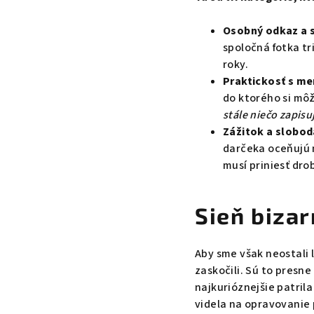
Osobný odkaz a 
spoločná fotka tr
roky.
Praktickosť s m
do ktorého si mô
stále niečo zapisu
Zážitok a slobod
darčeka oceňujú n
musí priniesť dro
Sieň biza
Aby sme však neostali 
zaskočili. Sú to presne
najkurióznejšie patril
videla na opravovanie 