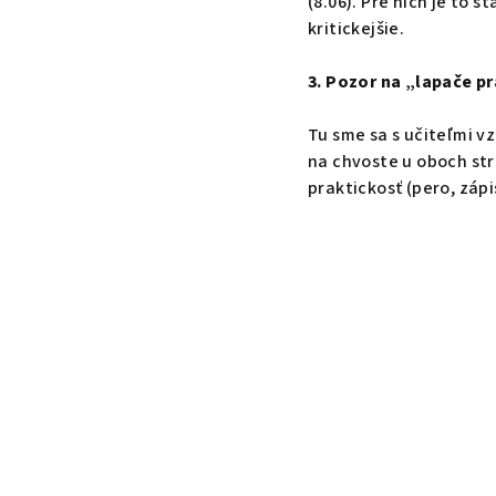
(8.06). Pre nich je to 
kritickejšie.
3. Pozor na „lapače p
Tu sme sa s učiteľmi v
na chvoste u oboch str
praktickosť (pero, zápi