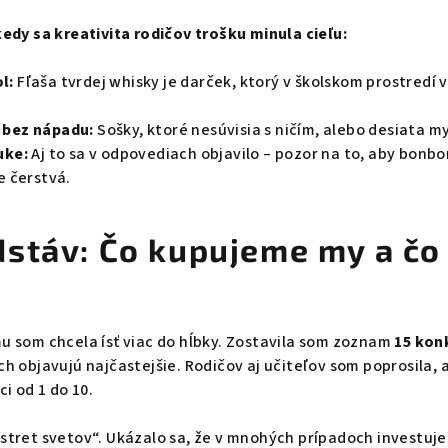
kedy sa kreativita rodičov trošku minula cieľu:
l:
Fľaša tvrdej whisky je darček, ktorý v školskom prostredí 
 bez nápadu:
Sošky, ktoré nesúvisia s ničím, alebo desiata my
uke:
Aj to sa v odpovediach objavilo – pozor na to, aby bonb
e čerstvá.
stáv: Čo kupujeme my a čo 
mu som chcela ísť viac do hĺbky. Zostavila som zoznam
15 kon
ách objavujú najčastejšie. Rodičov aj učiteľov som poprosila,
ci od 1 do 10.
„stret svetov“. Ukázalo sa, že v mnohých prípadoch investuj