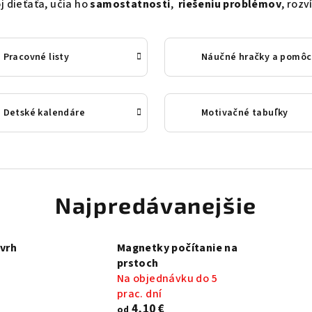
j dieťaťa, učia ho
samostatnosti
,
riešeniu problémov
, rozv
Pracovné listy
Náučné hračky a pomôc
Detské kalendáre
Motivačné tabuľky
Najpredávanejšie
vrh
Magnetky počítanie na
prstoch
Na objednávku do 5
prac. dní
4,10 €
od