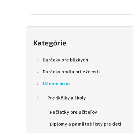
B
o
Kategórie
Preskočiť
kategórie
č
Darčeky pre blízkych
n
Darčeky podľa príležitosti
ý
Učenie hrou
p
a
Pre škôlky a školy
n
Pečiatky pre učiteľov
e
Diplomy a pamätné listy pre deti