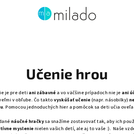
Učenie hrou
ie je pre deti
ani zábavné
a vo väčšine prípadoch
nie je
ani ú
veľmi v obľube.
Čo takto
vyskúšať učenie
(napr. násobilky)
n
ou
. Pomocou jednoduchých hier a pomôcok sa deti učia oveľ
edané
náučné hračky
sa snažíme zostavovať tak, aby ich použ
atívne myslenie
nielen vašich detí, ale aj to vaše :). Naše 