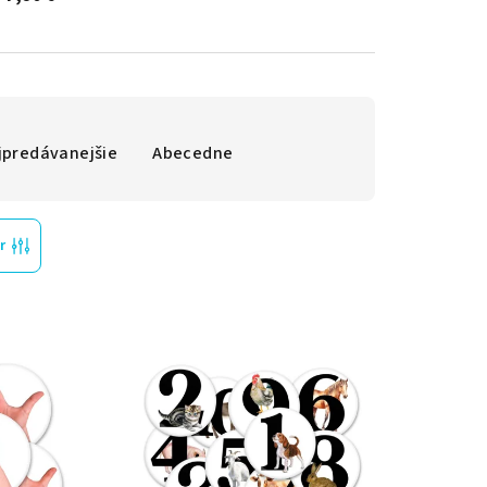
jpredávanejšie
Abecedne
r