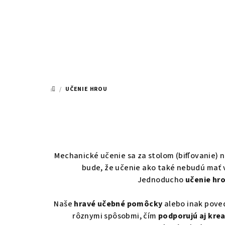
Prejsť
na
obsah
/
UČENIE HROU
DOMOV
Mechanické učenie sa za stolom (bifľovanie) n
bude, že učenie ako také nebudú mať 
Jednoducho
učenie hr
Naše
hravé učebné pomôcky
alebo inak pov
rôznymi spôsobmi, čím
podporujú aj kre