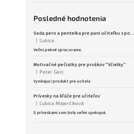
Posledné hodnotenia
Sada pero a pentelka pre pani učiteľku s potlačo
|
Ľubica
Hodnotenie produktu je 5 z 5 hviezdičiek.
Veľmi pekné spracovanie.
Motivačné pečiatky pre prvákov "Včielky"
|
Peter Geci
Hodnotenie produktu je 5 z 5 hviezdičiek.
Vynikajuci produkt pre ucitela
Prívesky na kľúče pre učiteľov
|
Ľubica Majerčíková
Hodnotenie produktu je 5 z 5 hviezdičiek.
S príveskami som bola veľmi spokojná.