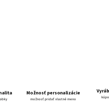
Vyráb
nalita
Možnosť personalizácie
kúpo
robky
možnosť pridať vlastné meno