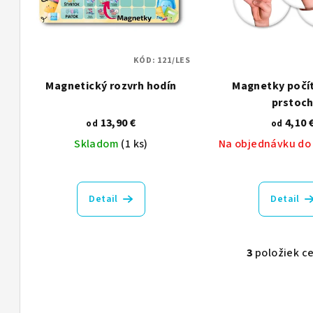
s
o
p
d
r
u
KÓD:
121/LES
o
k
Magnetický rozvrh hodín
Magnetky počít
prstoc
d
t
13,90 €
4,10 
od
od
u
o
Skladom
(1 ks)
Na objednávku do 
k
v
Priemerné
t
hodnotenie
Detail
Detail
produktu
o
je
5,0
v
z
3
položiek c
O
5
v
hviezdičiek.
l