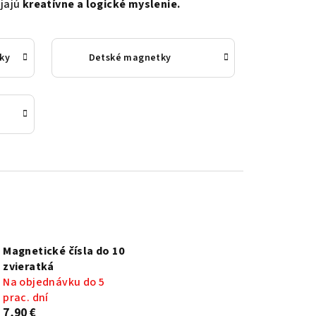
íjajú
kreatívne a logické myslenie.
ky
Detské magnetky
Magnetické čísla do 10
zvieratká
Na objednávku do 5
prac. dní
7,90 €