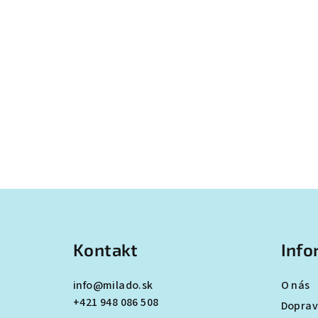
Z
á
Kontakt
Info
p
ä
info
@
milado.sk
O nás
+421 948 086 508
t
Doprav