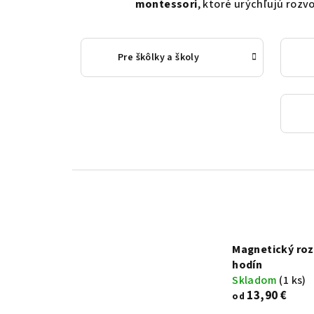
montessori
, ktoré urýchľujú rozvo
Pre škôlky a školy
Magnetický roz
hodín
Skladom
(1 ks)
13,90 €
od