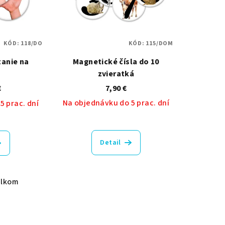
KÓD:
118/DO
KÓD:
115/DOM
anie na
Magnetické čísla do 10
h
zvieratká
€
7,90 €
Na objednávku do 5 prac. dní
5 prac. dní
Detail
elkom