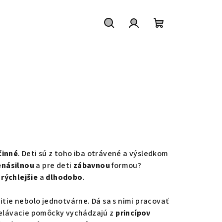
Hľadať
Prihlásenie
Nákupný
košík
činné
. Deti sú z toho iba otrávené a výsledkom
enásilnou
a pre deti
zábavnou
formou?
a
rýchlejšie
a
dlhodobo
.
itie nebolo jednotvárne. Dá sa s nimi pracovať
vzdelávacie pomôcky vychádzajú z
princípov