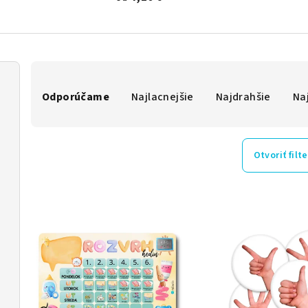
R
Odporúčame
Najlacnejšie
Najdrahšie
Na
a
d
e
Otvoriť filte
n
V
i
ý
e
p
p
i
r