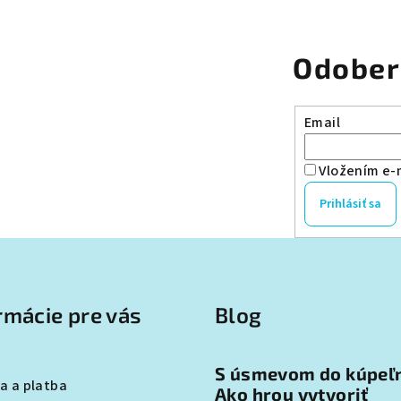
Odober
Email
Vložením e-m
Prihlásiť sa
rmácie pre vás
Blog
S úsmevom do kúpeľ
a a platba
Ako hrou vytvoriť