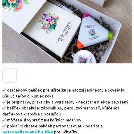
✅ darčekový balíček pre učiteľku je naozaj jedinečný a skvelý ku
Dňu učiteľov či koniec roka
✅ je originálny, prakticky a využiteľný - neostane niekde založený
✅ balíček obsahuje:
zápisník A6, pero, zvýrazňovač, kľúčenka,
darčeková krabička s potlačou
✅ môžete si vybrať z niekoľkých motívov
✅ pokiaľ si chcete balíček personalizovať - pozrite si
personalizované balíčky
pre učiteľky