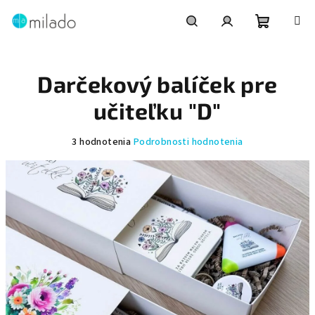
Prejsť
na
obsah
Nákupn
Hľadať
Prihlásenie
Darčekový balíček pre
košík
učiteľku "D"
Priemerné
3 hodnotenia
Podrobnosti hodnotenia
hodnotenie
produktu
je
4,0
z
5
hviezdičiek.