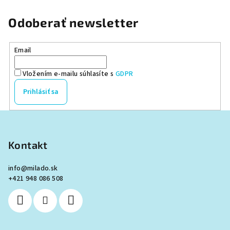
5
hviezdičiek.
Odoberať newsletter
Email
Vložením e-mailu súhlasíte s
GDPR
Prihlásiť sa
Z
á
p
Kontakt
ä
info
@
milado.sk
t
+421 948 086 508
i
e