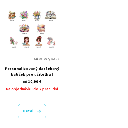
KÓD:
297/BAL8
Personalizovaný darčekový
balíček pre učiteľku I
10,90 €
od
Na objednávku do 7 prac. dní
Priemerné
hodnotenie
produktu
Detail
je
5,0
z