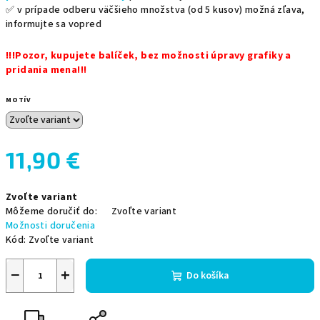
✅ v prípade odberu väčšieho množstva (od 5 kusov) možná zľava,
informujte sa vopred
!!!Pozor, kupujete balíček, bez možnosti úpravy grafiky a
pridania mena!!!
MOTÍV
11,90 €
Jednotková
Zvoľte variant
cena:
Môžeme doručiť do:
Zvoľte variant
Možnosti doručenia
Kód:
Zvoľte variant
−
+
Do košíka