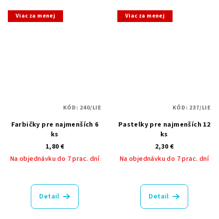
Viac za menej
Viac za menej
KÓD:
240/LIE
KÓD:
237/LIE
Farbičky pre najmenších 6
Pastelky pre najmenších 12
ks
ks
1,80 €
2,30 €
Na objednávku do 7 prac. dní
Na objednávku do 7 prac. dní
Priemerné
hodnotenie
produktu
Detail
Detail
je
5,0