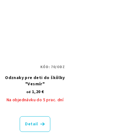
KÓD:
70/ODZ
Odznaky pre deti do škôlky
"Vesmír"
1,20 €
od
Na objednávku do 5 prac. dní
Detail