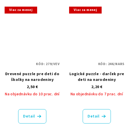
z
5
Viac za menej
Viac za menej
hviezdičiek.
KÓD:
279/VEV
KÓD:
246/NAR5
Drevené puzzle pre deti do
Logické puzzle - darček pre
školky na narodeniny
deti na narodeniny
2,50 €
2,20 €
Na objednávku do 10 prac. dní
Na objednávku do 7 prac. dní
Detail
Detail