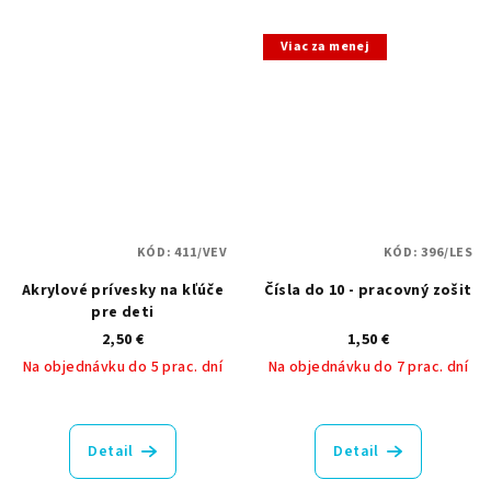
Viac za menej
KÓD:
411/VEV
KÓD:
396/LES
Akrylové prívesky na kľúče
Čísla do 10 - pracovný zošit
pre deti
2,50 €
1,50 €
Na objednávku do 5 prac. dní
Na objednávku do 7 prac. dní
Priemerné
hodnotenie
produktu
Detail
Detail
je
5,0