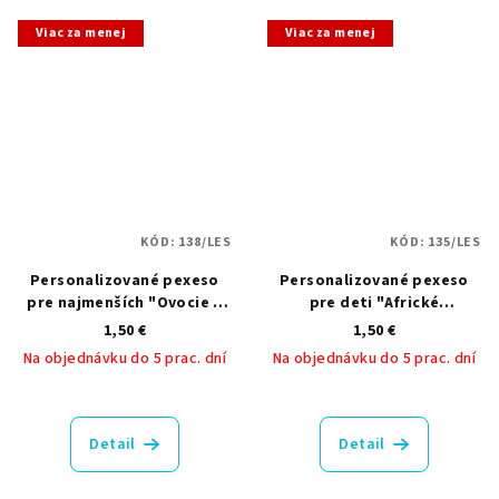
z
z
5
5
Viac za menej
Viac za menej
hviezdičiek.
hviezdičiek.
KÓD:
138/LES
KÓD:
135/LES
Personalizované pexeso
Personalizované pexeso
pre najmenších "Ovocie a
pre deti "Africké
zeleninka"
zvieratká"
1,50 €
1,50 €
Na objednávku do 5 prac. dní
Na objednávku do 5 prac. dní
Priemerné
hodnotenie
produktu
Detail
Detail
je
5,0