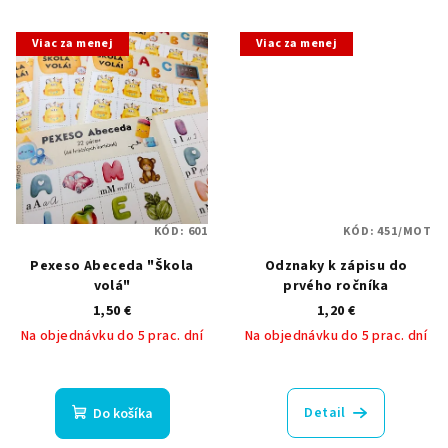
5,0
z
5
Viac za menej
Viac za menej
hviezdičiek.
KÓD:
601
KÓD:
451/MOT
Pexeso Abeceda "Škola
Odznaky k zápisu do
volá"
prvého ročníka
1,50 €
1,20 €
Na objednávku do 5 prac. dní
Na objednávku do 5 prac. dní
Detail
Do košíka