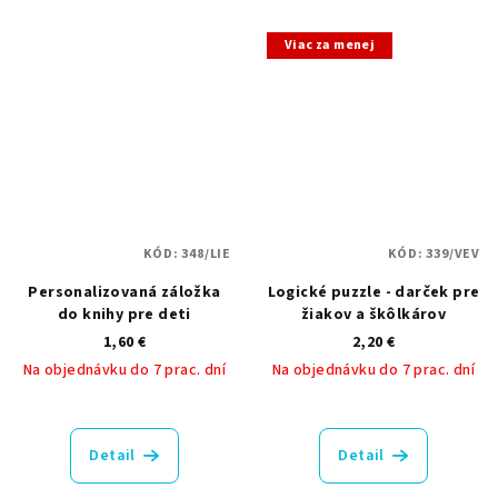
z
5
Viac za menej
hviezdičiek.
KÓD:
348/LIE
KÓD:
339/VEV
Personalizovaná záložka
Logické puzzle - darček pre
do knihy pre deti
žiakov a škôlkárov
1,60 €
2,20 €
Na objednávku do 7 prac. dní
Na objednávku do 7 prac. dní
Priemerné
Priemerné
hodnotenie
hodnotenie
produktu
produktu
Detail
Detail
je
je
5,0
5,0