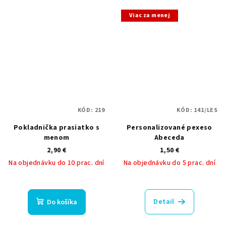
z
5
Viac za menej
hviezdičiek.
KÓD:
219
KÓD:
141/LES
Pokladnička prasiatko s
Personalizované pexeso
menom
Abeceda
2,90 €
1,50 €
Na objednávku do 10 prac. dní
Na objednávku do 5 prac. dní
Priemerné
Priemerné
hodnotenie
hodnotenie
produktu
produktu
Detail
Do košíka
je
je
5,0
5,0