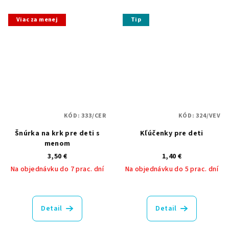
z
z
5
5
Viac za menej
Tip
hviezdičiek.
hviezdičiek.
KÓD:
333/CER
KÓD:
324/VEV
Šnúrka na krk pre deti s
Kľúčenky pre deti
menom
3,50 €
1,40 €
Na objednávku do 7 prac. dní
Na objednávku do 5 prac. dní
Priemerné
Priemerné
hodnotenie
hodnotenie
produktu
produktu
Detail
Detail
je
je
5,0
5,0