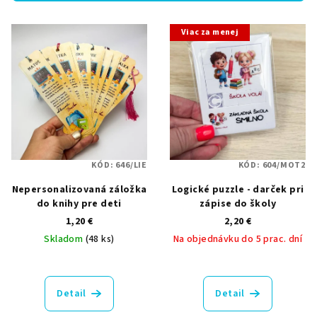
p
V
r
Viac za menej
ý
o
p
d
i
u
s
k
p
t
r
o
o
v
KÓD:
646/LIE
KÓD:
604/MOT2
d
Nepersonalizovaná záložka
Logické puzzle - darček pri
u
do knihy pre deti
zápise do školy
k
1,20 €
2,20 €
t
Skladom
(48 ks)
Na objednávku do 5 prac. dní
o
Priemerné
v
hodnotenie
produktu
Detail
Detail
je