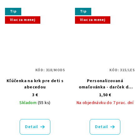
z
z
5
5
Tip
Tip
hviezdičiek.
hviezdičiek.
Viac za menej
Viac za menej
KÓD:
318/MOD5
KÓD:
315/LES
Kľúčenka na krk pre deti s
Personalizovaná
abecedou
omaľovánka - darček do
škôlky pre deti
3 €
1,50 €
Skladom
(55 ks)
Na objednávku do 7 prac. dní
Priemerné
hodnotenie
produktu
Detail
Detail
je
5,0