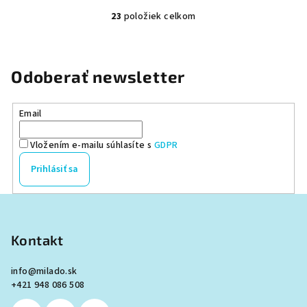
23
položiek celkom
O
v
l
á
Odoberať newsletter
d
a
Email
c
i
Vložením e-mailu súhlasíte s
GDPR
e
p
Prihlásiť sa
r
v
Z
k
á
y
p
Kontakt
v
ä
ý
info
@
milado.sk
p
t
+421 948 086 508
i
i
s