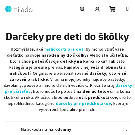
Prejsť
na
obsah
Nákupn
Hľadať
Prihlásenie
Darčeky pre deti do škôlky
košík
Rozmýšľate, aké
maličkosti pre deti
by mohlo vziať vaše
dieťatko na svoje
narodeniny do škôlky
? Alebo ste
učiteľka
,
ktorá chce
potešiť
svoje
detičky na konci roka
? Tak táto
kategória je presne pre vás. Nájdete v nej
veľa drobností a
maličkostí
. Originálne a personalizované
darčeky, ktoré sú
zároveň praktické
. V rámci mojej ponuky nájdete pastelky,
hlavolamy, pexeso a mnoho ďalších vecičiek. Prezrite si aj
darčeky
pre učiteľov
, ktoré môžete potešiť
na deň učiteľov
či na konci
školského roka. Ak učíte alebo budete
učiť predškolákov
, určite
neprehliadnite kategóriu
darčeky pre predškolákov
, ktorá je
vytvorená špeciálne pre nich.
Maličkosti na narodeniny