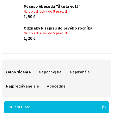
Pexeso Abeceda "Škola volá"
Na objednávku do 5 prac. dní
1,50 €
Odznaky k zápisu do prvého ročníka
Na objednávku do 5 prac. dní
1,20 €
R
a
Odporúčame
Najlacnejšie
Najdrahšie
d
e
Najpredávanejšie
Abecedne
n
i
e
Otvoriť filter