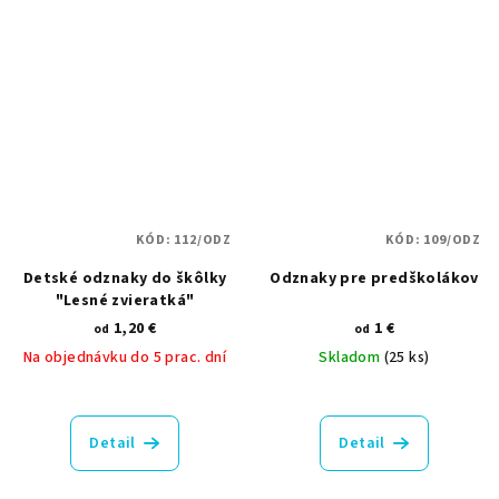
z
5
hviezdičiek.
KÓD:
112/ODZ
KÓD:
109/ODZ
Detské odznaky do škôlky
Odznaky pre predškolákov
"Lesné zvieratká"
1,20 €
1 €
od
od
Na objednávku do 5 prac. dní
Skladom
(25 ks)
Detail
Detail