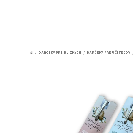
Prejsť
na
obsah
/
DARČEKY PRE BLÍZKYCH
/
DARČEKY PRE UČITEĽOV
DOMOV