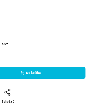
riant
Do košíka
Zdieľať