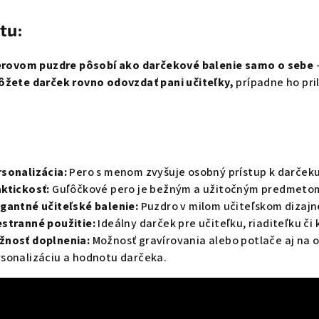
tu:
erovom puzdre pôsobí ako darčekové balenie samo o sebe
–
ôžete darček rovno odovzdať pani učiteľky,
prípadne ho pri
sonalizácia:
Pero s menom zvyšuje osobný prístup k darčeku
ktickosť:
Guľôčkové pero je bežným a užitočným predmetom,
gantné učiteľské balenie:
Puzdro v milom učiteľskom dizajn
stranné použitie:
Ideálny darček pre učiteľku, riaditeľku či
žnosť doplnenia:
Možnosť gravírovania alebo potlače aj na o
sonalizáciu a hodnotu darčeka.