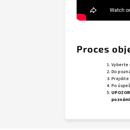
Proces obj
Vyberte 
Do pozná
Prejdite
Po úspeš
UPOZOR
poznám