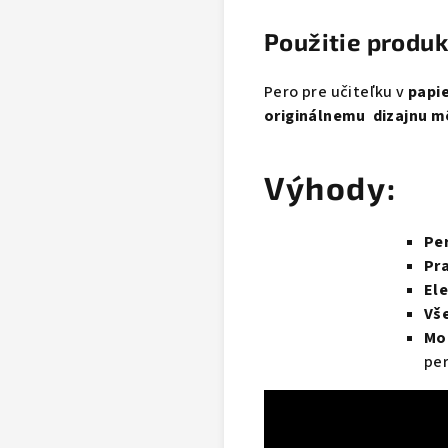
Použitie produk
Pero pre učiteľku v
papi
originálnemu dizajnu m
Výhody:
Per
Pra
Ele
Vše
Mo
per