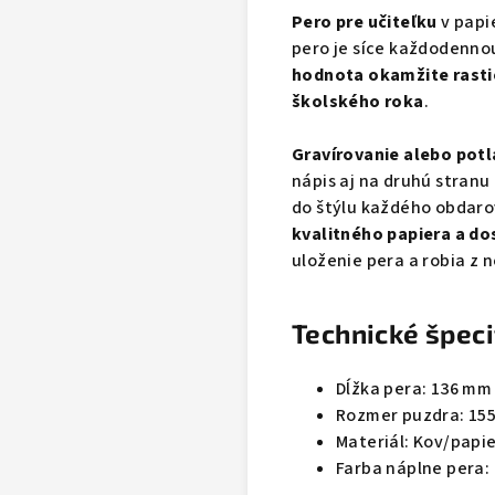
Pero pre učiteľku
v papi
pero je síce každodenno
hodnota okamžite rasti
školského roka
.
Gravírovanie alebo pot
nápis aj na druhú stranu 
do štýlu každého obdaro
kvalitného papiera a do
uloženie pera a robia z 
Technické špeci
Dĺžka pera: 136 mm
Rozmer puzdra: 155
Materiál: Kov/papie
Farba náplne pera: