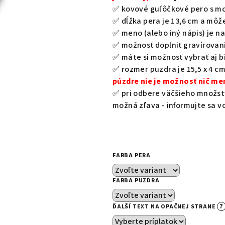
z
✅
kovové guľôčkové pero s m
5
✅ dĺžka pera je 13,6 cm a môže
hviezdičiek.
✅ meno (alebo iný nápis) je n
✅ možnosť doplniť gravírovani
✅ máte si možnosť vybrať aj b
✅ rozmer puzdra je 15,5 x 4 c
púzdre nie je možnosť nič me
✅ pri odbere väčšieho množst
možná zľava - informujte sa v
FARBA PERA
FARBA PUZDRA
?
ĎALŠÍ TEXT NA OPAČNEJ STRANE