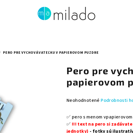
/
PERO PRE VYCHOVÁVATEĽKU V PAPIEROVOM PUZDRE
Pero pre vyc
papierovom 
Priemerné
Neohodnotené
Podrobnosti h
hodnotenie
produktu
✅ pero s menom vpapierovom 
je
✅
!!! text na pero si zadáva
0,0
jednotky)
- fotky sú ilustratí