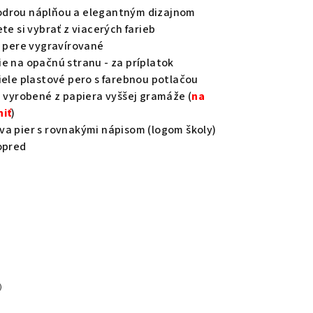
odrou náplňou a elegantným dizajnom
te si vybrať z viacerých farieb
a pere vygravírované
e na opačnú stranu - za príplatok
iele plastové pero s farebnou potlačou
m vyrobené z papiera vyššej gramáže (
na
niť
)
va pier s rovnakými nápisom (logom školy)
opred