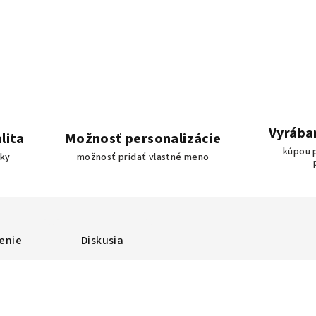
Vyrába
lita
Možnosť personalizácie
kúpou 
bky
možnosť pridať vlastné meno
enie
Diskusia