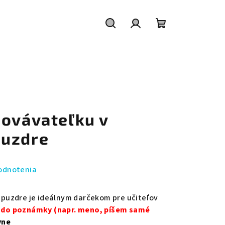
Hľadať
Prihlásenie
Nákupný
košík
hovávateľku v
puzdre
odnotenia
puzdre je ideálnym darčekom pre učiteľov
te do poznámky (napr. meno, píšem samé
vne