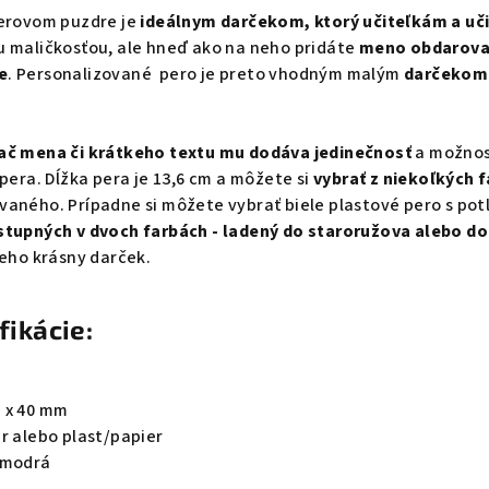
erovom puzdre je
ideálnym darčekom, ktorý učiteľkám a u
u maličkosťou, ale hneď ako na neho pridáte
meno obdarovan
e
. Personalizované pero je preto vhodným malým
darčekom 
lač mena či krátkeho textu mu dodáva jedinečnosť
a možnosť
pera. Dĺžka pera je 13,6 cm a môžete si
vybrať z niekoľkých 
vaného. Prípadne si môžete vybrať biele plastové pero s po
stupných v dvoch farbách - ladený do staroružova alebo do
neho krásny darček.
fikácie:
 x 40 mm
r alebo plast/papier
 modrá