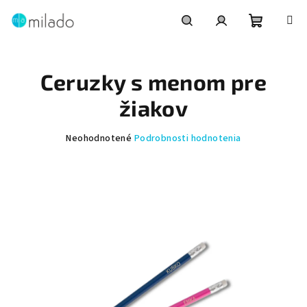
Prejsť
na
obsah
Nákupn
Hľadať
Prihlásenie
Ceruzky s menom pre
košík
žiakov
Priemerné
Neohodnotené
Podrobnosti hodnotenia
hodnotenie
produktu
je
0,0
z
5
hviezdičiek.