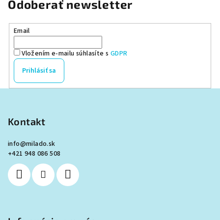
Odoberať newsletter
Email
Vložením e-mailu súhlasíte s
GDPR
Prihlásiť sa
Z
á
p
Kontakt
ä
info
@
milado.sk
t
+421 948 086 508
i
e