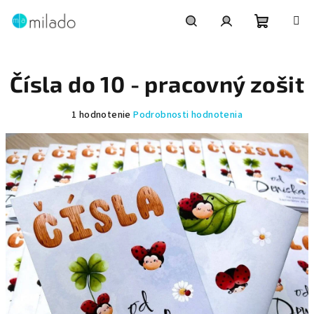
Prejsť
na
obsah
Nákupn
Hľadať
Prihlásenie
Čísla do 10 - pracovný zošit
košík
Priemerné
1 hodnotenie
Podrobnosti hodnotenia
hodnotenie
produktu
je
5,0
z
5
hviezdičiek.