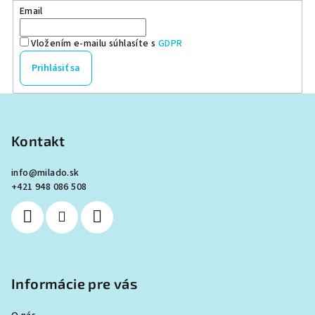
Email
Vložením e-mailu súhlasíte s
GDPR
Prihlásiť sa
Z
á
p
Kontakt
ä
info
@
milado.sk
t
+421 948 086 508
i
e
Informácie pre vás