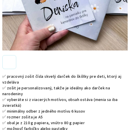
✅ pracovný zošit čísla skvelý darček do škôlky pre deti, ktorý aj
vzdeláva
✅ zošit je personalizovaný, takže je ideálny ako darček na
narodeniny
✅ vyberáte si z viacerých motívov, obsah ostáva (menia sa iba
zvieratká)
✅ minimálny odber z jedného motívu 6 kusov
✅ rozmer zošita je A5
✅ obal je z 210 g papiera, vnútro 80 g papier
✅ možnosť farbičky alebo pastelky