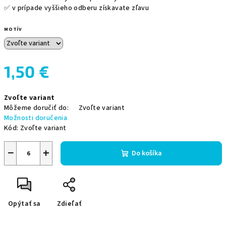
✅ v prípade vyššieho odberu získavate zľavu
MOTÍV
1,50 €
Jednotková
Zvoľte variant
cena:
Môžeme doručiť do:
Zvoľte variant
Možnosti doručenia
Kód:
Zvoľte variant
−
+
Do košíka
Opýtať sa
Zdieľať