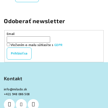
5,0
z
5
hviezdičiek.
Odoberať newsletter
Email
Vložením e-mailu súhlasíte s
GDPR
Prihlásiť sa
Z
á
p
Kontakt
ä
info
@
milado.sk
t
+421 948 086 508
i
e