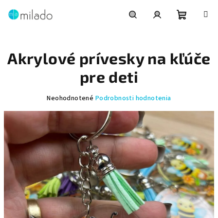
Prejsť
na
obsah
Nákupn
Hľadať
Prihlásenie
Akrylové prívesky na kľúče
košík
pre deti
Priemerné
Neohodnotené
Podrobnosti hodnotenia
hodnotenie
produktu
je
0,0
z
5
hviezdičiek.