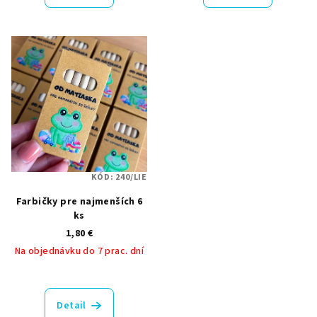
KÓD:
240/LIE
Farbičky pre najmenších 6
ks
1,80 €
Na objednávku do 7 prac. dní
Priemerné
hodnotenie
produktu
Detail
je