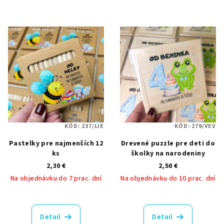
KÓD:
237/LIE
KÓD:
279/VEV
Pastelky pre najmenších 12
Drevené puzzle pre deti do
ks
školky na narodeniny
2,30 €
2,50 €
Na objednávku do 7 prac. dní
Na objednávku do 10 prac. dní
Detail
Detail