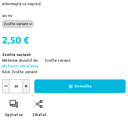
informujte sa vopred
MOTÍV
2,50 €
Jednotková
Zvoľte variant
cena:
Môžeme doručiť do:
Zvoľte variant
Možnosti doručenia
Kód:
Zvoľte variant
−
+
Do košíka
Opýtať sa
Zdieľať