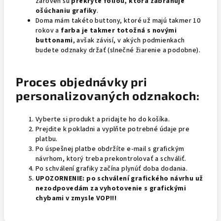
zároveň sú
prekryté fóliou, ktorá zabraňuje
ošúchaniu grafiky
.
Doma mám takéto buttony, ktoré už majú takmer 10
rokov a
farba je takmer totožná s novými
buttonami
, avšak závisí, v akých podmienkach
budete odznaky držať (slnečné žiarenie a podobne).
Proces objednávky pri
personalizovaných odznakoch:
Vyberte si produkt a pridajte ho do košíka.
Prejdite k pokladni a vyplňte potrebné údaje pre
platbu.
Po úspešnej platbe obdržíte e-mail s grafickým
návrhom, ktorý treba prekontrolovať a schváliť.
Po schválení grafiky začína plynúť doba dodania.
UPOZORNENIE:
po schválení grafického návrhu už
nezodpovedám za vyhotovenie s grafickými
chybami v zmysle VOP!!!