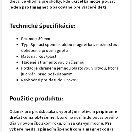
dieťa. Je vhodná pre škôlky, kde
učiteľka môže použiť
jeden protimagnet opakovane pre viaceré deti
.
Technické špecifikácie:
Priemer: 50 mm
Typ: Spínací špendlík alebo magnetka s možnosťou
dokúpenia protimagnetu
Materiál: Kov/plast
Tlačené atramentovou tlačiarňou
Potlač je chránená jemnou plastovou vrstvou, ktorá
ju chráni pred poškriabaním
Nevhodné pre deti do 3 rokov
Použitie produktu:
Odznak pre predškoláka s vybratým motívom
pripíname
dieťatku na oblečenie
, ktoré ho nosí hrdo počas prvého
dňa v novom školskom roku, čím sa cíti výnimočne.
Pri
výbere medzi spínacím špendlíkom a magnetkou (s