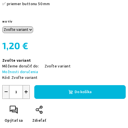
✅ priemer buttonu 50 mm
MOTÍV
1,20 €
Jednotková
Zvoľte variant
cena:
Môžeme doručiť do:
Zvoľte variant
Možnosti doručenia
Kód:
Zvoľte variant
−
+
Do košíka
Opýtať sa
Zdieľať