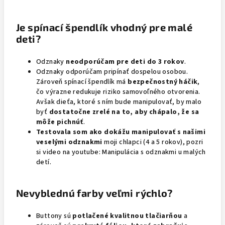
Je spínací špendlík vhodný pre malé
deti?
Odznaky
neodporúčam pre deti do 3 rokov
.
Odznaky odporúčam pripínať dospelou osobou.
Zároveň spínací špendlík má
bezpečnostný háčik
,
čo výrazne redukuje riziko samovoľného otvorenia.
Avšak dieťa, ktoré s ním bude manipulovať, by malo
byť
dostatočne zrelé na to, aby chápalo, že sa
môže pichnúť
.
Testovala som ako dokážu manipulovať
s našimi
veselými odznakmi
moji chlapci (4 a 5 rokov), pozri
si video na youtube: Manipulácia s odznakmi u malých
detí.
Nevyblednú farby veľmi rýchlo?
Buttony sú
potlačené kvalitnou tlačiarňou
a