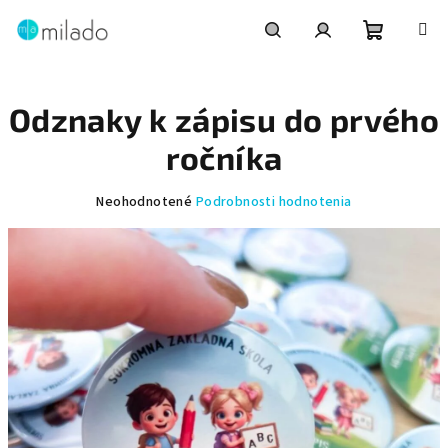
Prejsť
na
obsah
Nákupn
Hľadať
Prihlásenie
Odznaky k zápisu do prvého
košík
ročníka
Priemerné
Neohodnotené
Podrobnosti hodnotenia
hodnotenie
produktu
je
0,0
z
5
hviezdičiek.