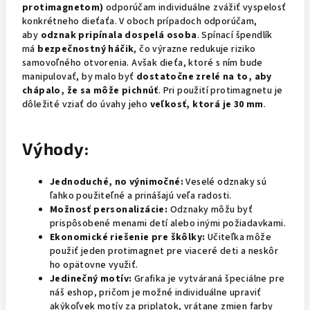
protimagnetom)
odporúčam individuálne zvážiť vyspelosť
konkrétneho dieťaťa. V oboch prípadoch odporúčam,
aby
odznak pripínala dospelá osoba
. Spínací špendlík
má
bezpečnostný háčik
, čo výrazne redukuje riziko
samovoľného otvorenia. Avšak dieťa, ktoré s ním bude
manipulovať, by malo byť
dostatočne zrelé na to, aby
chápalo, že sa môže pichnúť
. Pri použití protimagnetu je
dôležité vziať do úvahy jeho
veľkosť, ktorá je 30 mm
.
Výhody:
Jednoduché, no výnimočné:
Veselé odznaky sú
ľahko použiteľné a prinášajú veľa radosti.
Možnosť personalizácie:
Odznaky môžu byť
prispôsobené menami detí alebo inými požiadavkami.
Ekonomické riešenie pre škôlky:
Učiteľka môže
použiť jeden protimagnet pre viaceré deti a neskôr
ho opätovne využiť.
Jedinečný motív:
Grafika je vytváraná špeciálne pre
náš eshop, pričom je možné individuálne upraviť
akýkoľvek motív za priplatok, vrátane zmien farby