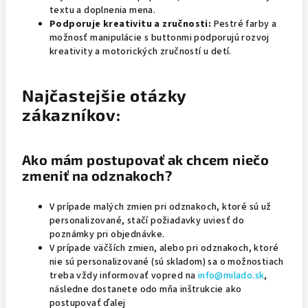
textu a doplnenia mena.
Podporuje kreativitu a zručnosti:
Pestré farby a
možnosť manipulácie s buttonmi podporujú rozvoj
kreativity a motorických zručností u detí.
Najčastejšie otázky
zákazníkov:
Ako mám postupovať ak chcem niečo
zmeniť na odznakoch?
V prípade malých zmien pri odznakoch, ktoré sú už
personalizované, stačí požiadavky uviesť do
poznámky pri objednávke.
V prípade väčších zmien, alebo pri odznakoch, ktoré
nie sú personalizované (sú skladom) sa o možnostiach
treba vždy informovať vopred na
info@milado.sk
,
následne dostanete odo mňa inštrukcie ako
postupovať ďalej