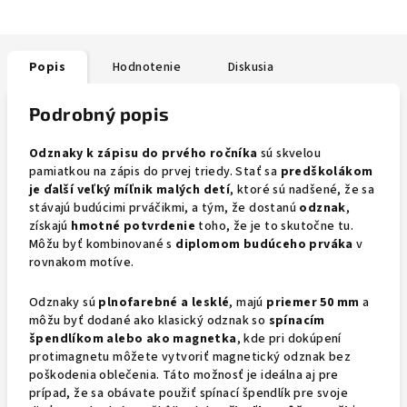
Popis
Hodnotenie
Diskusia
Podrobný popis
Odznaky k zápisu do prvého ročníka
sú skvelou
pamiatkou na zápis do prvej triedy. Stať sa
predškolákom
je ďalší veľký míľnik malých detí
, ktoré sú nadšené, že sa
stávajú budúcimi prváčikmi, a tým, že dostanú
odznak
,
získajú
hmotné potvrdenie
toho, že je to skutočne tu.
Môžu byť kombinované s
diplomom budúceho prváka
v
rovnakom motíve.
Odznaky sú
plnofarebné a lesklé
, majú
priemer 50 mm
a
môžu byť dodané ako klasický odznak so
spínacím
špendlíkom alebo ako magnetka
, kde pri dokúpení
protimagnetu môžete vytvoriť magnetický odznak bez
poškodenia oblečenia. Táto možnosť je ideálna aj pre
prípad, že sa obávate použiť spínací špendlík pre svoje