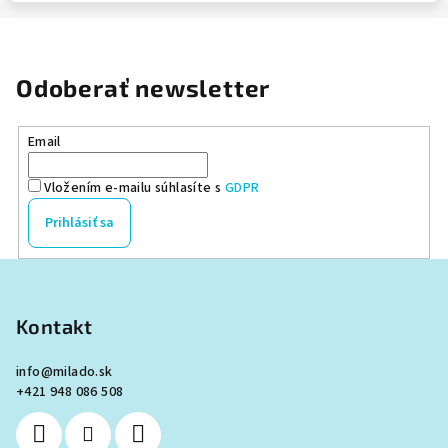
Odoberať newsletter
Email
Vložením e-mailu súhlasíte s
GDPR
Prihlásiť sa
Z
á
p
Kontakt
ä
info
@
milado.sk
t
+421 948 086 508
i
e