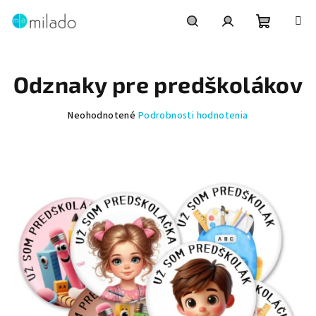
Prejsť
na
obsah
Nákupn
Hľadať
Prihlásenie
Odznaky pre predškolákov
košík
Priemerné
Neohodnotené
Podrobnosti hodnotenia
hodnotenie
produktu
je
0,0
z
5
hviezdičiek.