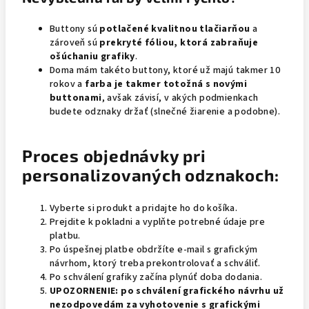
Buttony sú
potlačené kvalitnou tlačiarňou
a
zároveň sú
prekryté fóliou, ktorá zabraňuje
ošúchaniu grafiky
.
Doma mám takéto buttony, ktoré už majú takmer 10
rokov a
farba je takmer totožná s novými
buttonami
, avšak závisí, v akých podmienkach
budete odznaky držať (slnečné žiarenie a podobne).
Proces objednávky pri
personalizovaných odznakoch:
Vyberte si produkt a pridajte ho do košíka.
Prejdite k pokladni a vyplňte potrebné údaje pre
platbu.
Po úspešnej platbe obdržíte e-mail s grafickým
návrhom, ktorý treba prekontrolovať a schváliť.
Po schválení grafiky začína plynúť doba dodania.
UPOZORNENIE:
po schválení grafického návrhu už
nezodpovedám za vyhotovenie s grafickými