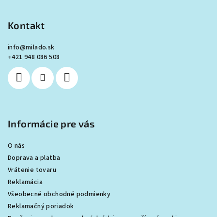
á
p
Kontakt
ä
info
@
milado.sk
t
+421 948 086 508
i
e
Informácie pre vás
O nás
Doprava a platba
Vrátenie tovaru
Reklamácia
Všeobecné obchodné podmienky
Reklamačný poriadok