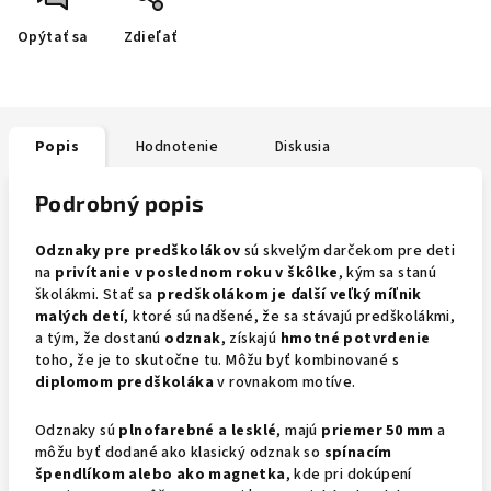
Opýtať sa
Zdieľať
Popis
Hodnotenie
Diskusia
Podrobný popis
Odznaky pre predškolákov
sú skvelým darčekom pre deti
na
privítanie v poslednom roku v škôlke
, kým sa stanú
školákmi. Stať sa
predškolákom je ďalší veľký míľnik
malých detí
, ktoré sú nadšené, že sa stávajú predškolákmi,
a tým, že dostanú
odznak
, získajú
hmotné potvrdenie
toho, že je to skutočne tu. Môžu byť kombinované s
diplomom predškoláka
v rovnakom motíve.
Odznaky sú
plnofarebné a lesklé
, majú
priemer 50 mm
a
môžu byť dodané ako klasický odznak so
spínacím
špendlíkom alebo ako magnetka
, kde pri dokúpení