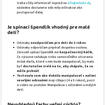
treba vždy informovať vopred na
info@milado.sk
,
následne dostanete odo mňa inštrukcie ako
postupovať ďalej
Je spínací špendlík vhodný pre malé
deti?
Odznaky
neodporúčam pre deti do 3 rokov
.
Odznaky odporúčam pripínať dospelou osobou.
Zároveň spínací špendlík má
bezpečnostný háčik
,
čo výrazne redukuje riziko samovoľného otvorenia.
Avšak dieťa, ktoré s ním bude manipulovať, by malo
byť
dostatočne zrelé na to, aby chápalo, že sa
môže pichnúť
.
Testovala som ako dokážu manipulovať
s našimi
veselými odznakmi
moji chlapci (4 a 5 rokov), pozri
si video na youtube: Manipulácia s odznakmi u malých
detí.
Nevyblednú farby veľmi rýchlo?