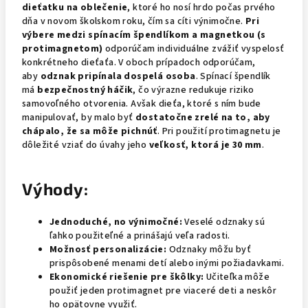
dieťatku na oblečenie
, ktoré ho nosí hrdo počas prvého
dňa v novom školskom roku, čím sa cíti výnimočne.
Pri
výbere medzi spínacím špendlíkom a magnetkou (s
protimagnetom)
odporúčam individuálne zvážiť vyspelosť
konkrétneho dieťaťa. V oboch prípadoch odporúčam,
aby
odznak pripínala dospelá osoba
. Spínací špendlík
má
bezpečnostný háčik
, čo výrazne redukuje riziko
samovoľného otvorenia. Avšak dieťa, ktoré s ním bude
manipulovať, by malo byť
dostatočne zrelé na to, aby
chápalo, že sa môže pichnúť
. Pri použití protimagnetu je
dôležité vziať do úvahy jeho
veľkosť, ktorá je 30 mm
.
Výhody:
Jednoduché, no výnimočné:
Veselé odznaky sú
ľahko použiteľné a prinášajú veľa radosti.
Možnosť personalizácie:
Odznaky môžu byť
prispôsobené menami detí alebo inými požiadavkami.
Ekonomické riešenie pre škôlky:
Učiteľka môže
použiť jeden protimagnet pre viaceré deti a neskôr
ho opätovne využiť.