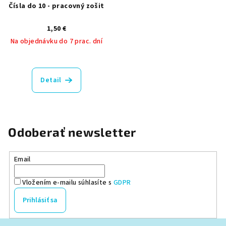
Čísla do 10 - pracovný zošit
1,50 €
Na objednávku do 7 prac. dní
Priemerné
hodnotenie
produktu
Detail
je
5,0
z
5
hviezdičiek.
Odoberať newsletter
Email
Vložením e-mailu súhlasíte s
GDPR
Prihlásiť sa
Z