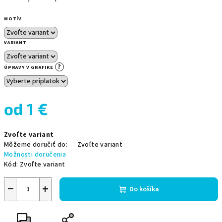
MOTÍV
VARIANT
?
ÚPRAVY V GRAFIKE
od
1 €
Jednotková
Zvoľte variant
cena:
Môžeme doručiť do:
Zvoľte variant
Možnosti doručenia
Kód:
Zvoľte variant
−
+
Do košíka