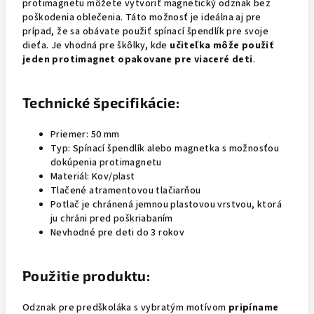
protimagnetu môžete vytvoriť magnetický odznak bez
poškodenia oblečenia. Táto možnosť je ideálna aj pre
prípad, že sa obávate použiť spínací špendlík pre svoje
dieťa. Je vhodná pre škôlky, kde
učiteľka môže použiť
jeden protimagnet opakovane pre viaceré deti
.
Technické špecifikácie:
Priemer: 50 mm
Typ: Spínací špendlík alebo magnetka s možnosťou
dokúpenia protimagnetu
Materiál: Kov/plast
Tlačené atramentovou tlačiarňou
Potlač je chránená jemnou plastovou vrstvou, ktorá
ju chráni pred poškriabaním
Nevhodné pre deti do 3 rokov
Použitie produktu:
Odznak pre predškoláka s vybratým motívom
pripíname