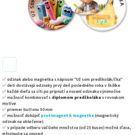
✅ odznak alebo magnetka s nápisom "Už som predškolák/čka"
✅ deti dostávajú odznaky prvý deň posledného roka v škôlke
✅ každé dieťa sa cíti po pripnutí a nosení odznaku výnimočne
✅ možnosť kombinovať s
diplomom predškoláka
v rovnakom
motíve
✅ priemer buttonu 50 mm
✅ možnosť dokúpiť
protimagnet k magnetke
(magnetický
odznak na oblečenie)
✅ v prípade odberu väčšieho množstva (od 25 kusov) možná zľava,
informujte sa vopred