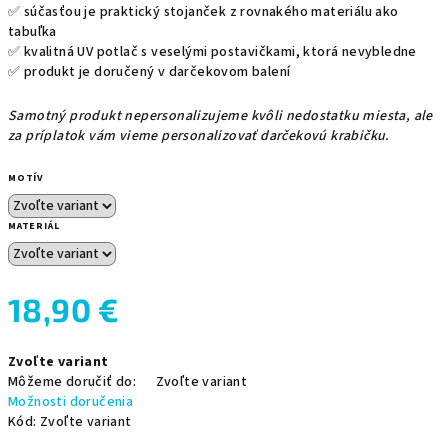
✅ súčasťou je praktický stojanček z rovnakého materiálu ako
tabuľka
✅ kvalitná UV potlač s veselými postavičkami, ktorá nevybledne
✅ produkt je doručený v darčekovom balení
Samotný produkt nepersonalizujeme kvôli nedostatku miesta, ale
za príplatok vám vieme personalizovať darčekovú krabičku.
MOTÍV
MATERIÁL
18,90 €
Jednotková
Zvoľte variant
cena:
Môžeme doručiť do:
Zvoľte variant
Možnosti doručenia
Kód:
Zvoľte variant