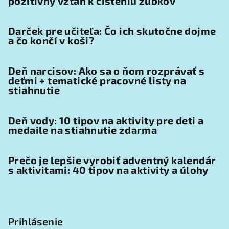
pozitívny vzťah k čisteniu zúbkov
Darček pre učiteľa: Čo ich skutočne dojme
a čo končí v koši?
Deň narcisov: Ako sa o ňom rozprávať s
deťmi + tematické pracovné listy na
stiahnutie
Deň vody: 10 tipov na aktivity pre deti a
medaile na stiahnutie zdarma
Prečo je lepšie vyrobiť adventný kalendár
s aktivitami: 40 tipov na aktivity a úlohy
Prihlásenie