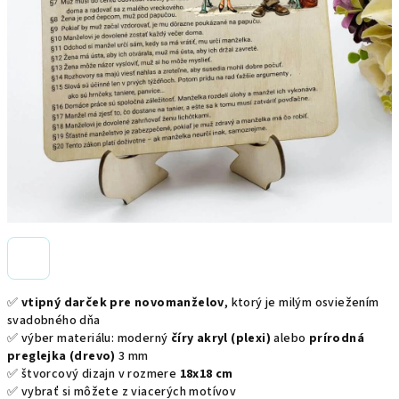
✅
vtipný darček pre novomanželov
, ktorý je milým osviežením
svadobného dňa
✅ výber materiálu: moderný
číry akryl (plexi)
alebo
prírodná
preglejka (drevo)
3 mm
✅ štvorcový dizajn v rozmere
18x18 cm
✅ vybrať si môžete z viacerých motívov