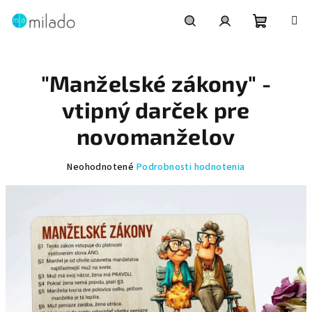
Prejsť
na
obsah
Nákupn
Hľadať
Prihlásenie
"Manželské zákony" -
košík
vtipný darček pre
novomanželov
Priemerné
Neohodnotené
Podrobnosti hodnotenia
hodnotenie
produktu
je
0,0
z
5
hviezdičiek.