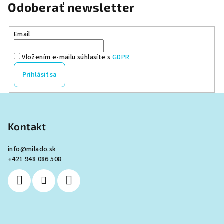
Odoberať newsletter
Email
Vložením e-mailu súhlasíte s
GDPR
Prihlásiť sa
Z
á
p
Kontakt
ä
info
@
milado.sk
t
+421 948 086 508
i
e