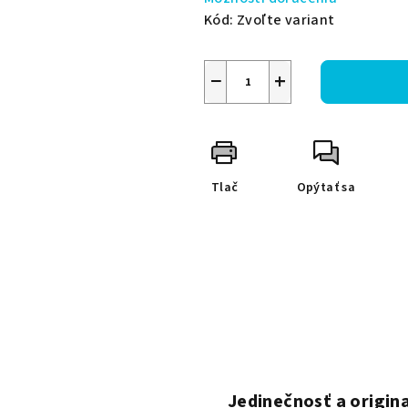
Kód:
Zvoľte variant
−
+
Tlač
Opýtať sa
Jedinečnosť a origina