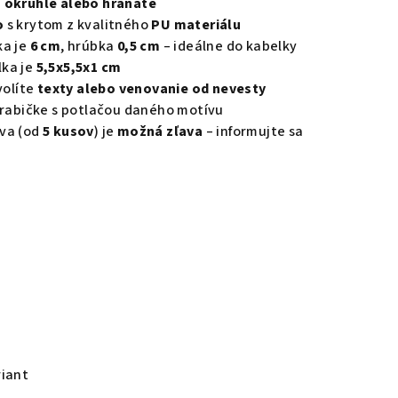
– okrúhle alebo hranaté
o
s krytom z kvalitného
PU materiálu
ka je
6 cm
, hrúbka
0,5 cm
– ideálne do kabelky
lka je
5,5x5,5x1 cm
volíte
texty alebo venovanie od nevesty
krabičke s potlačou daného motívu
va (od
5 kusov
) je
možná zľava
– informujte sa
riant