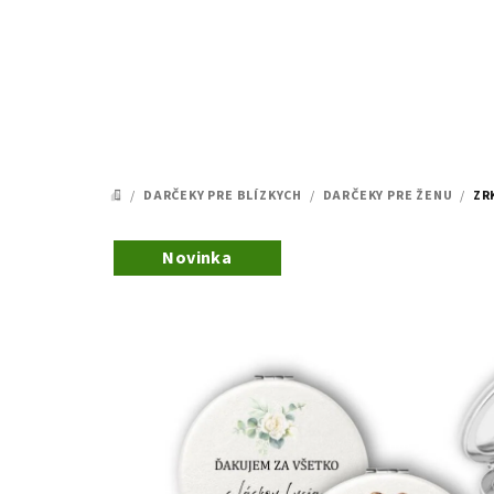
Prejsť
na
obsah
/
DARČEKY PRE BLÍZKYCH
/
DARČEKY PRE ŽENU
/
ZR
DOMOV
Novinka