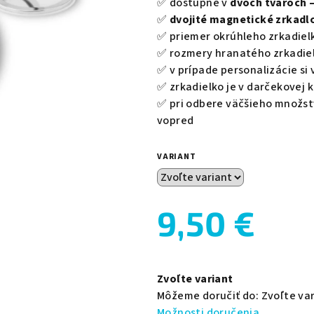
✅ dostupné v
dvoch tvaroch 
hviezdičiek.
✅
dvojité magnetické zrkadl
✅ priemer okrúhleho zrkadiel
✅ rozmery hranatého zrkadie
✅ v prípade personalizácie si 
✅ zrkadielko je v darčekovej 
✅ pri odbere väčšieho množst
vopred
VARIANT
9,50 €
Jednotková
cena:
Zvoľte variant
Môžeme doručiť do:
Zvoľte va
Možnosti doručenia