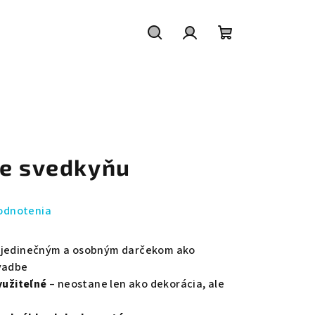
Hľadať
Prihlásenie
Nákupný
košík
re svedkyňu
odnotenia
 jedinečným a osobným darčekom ako
svadbe
yužiteľné
– neostane len ako dekorácia, ale