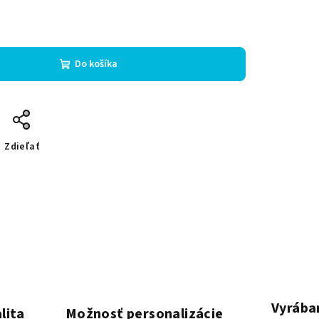
Do košíka
Zdieľať
Vyrába
lita
Možnosť personalizácie