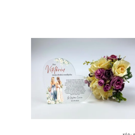
KÓD:
4