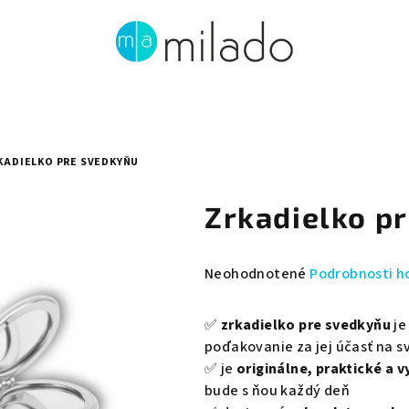
KADIELKO PRE SVEDKYŇU
Zrkadielko p
Priemerné
Neohodnotené
Podrobnosti h
hodnotenie
produktu
✅
zrkadielko pre svedkyňu
je
je
poďakovanie za jej účasť na 
0,0
✅ je
originálne, praktické a v
z
bude s ňou každý deň
5