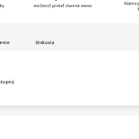
kúpou 
bky
možnosť pridať vlastné meno
enie
Diskusia
stupný