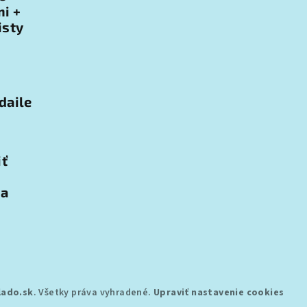
i +
isty
daile
iť
na
lado.sk
. Všetky práva vyhradené.
Upraviť nastavenie cookies