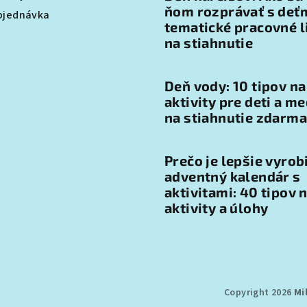
ňom rozprávať s deťm
bjednávka
tematické pracovné l
na stiahnutie
Deň vody: 10 tipov na
aktivity pre deti a me
na stiahnutie zdarma
Prečo je lepšie vyrob
adventný kalendár s
aktivitami: 40 tipov 
aktivity a úlohy
Copyright 2026
Mi