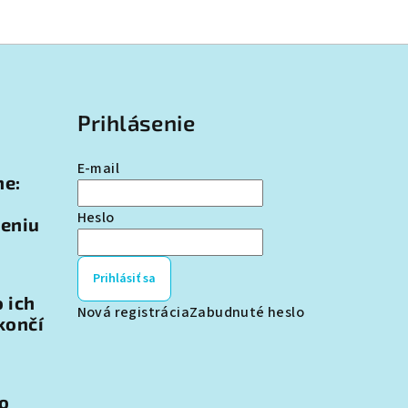
Prihlásenie
E-mail
ne:
Heslo
teniu
Prihlásiť sa
o ich
Nová registrácia
Zabudnuté heslo
končí
 o