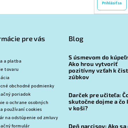
Prihlásiť sa
rmácie pre vás
Blog
S úsmevom do kúpeľ
a a platba
Ako hrou vytvoriť
ie tovaru
pozitívny vzťah k čis
zúbkov
ácia
cné obchodné podmienky
ačný poriadok
Darček pre učiteľa: Č
skutočne dojme a čo 
ie o ochrane osobných
v koši?
 a používaní cookies
ár na odstúpenie od zmluvy
Deň narcisov: Ako sa
ačný formulár