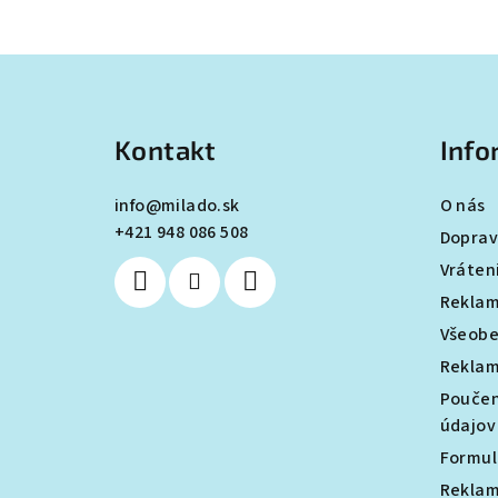
Z
á
Kontakt
Info
p
ä
info
@
milado.sk
O nás
+421 948 086 508
t
Doprav
Vráten
i
Reklam
e
Všeobe
Reklam
Poučen
údajov
Formul
Reklam