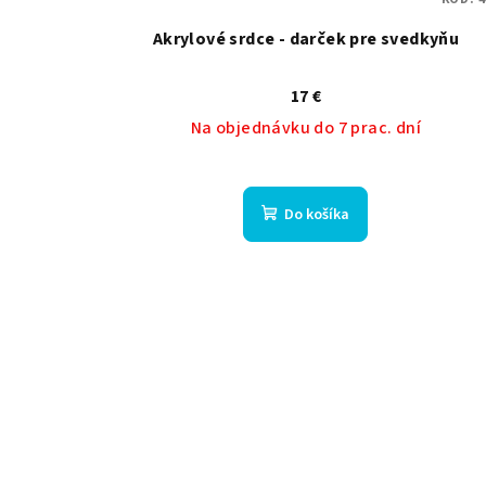
Akrylové srdce - darček pre svedkyňu
17 €
Na objednávku do 7 prac. dní
Do košíka