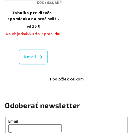
o
v
KÓD:
628/AKR
d
Tabuľka pre dievča -
u
spomienka na prvé sväté
k
prijímanie
15 €
od
t
Na objednávku do 7 prac. dní
o
v
Detail
1
položiek celkom
O
v
l
á
Odoberať newsletter
d
a
Email
c
i