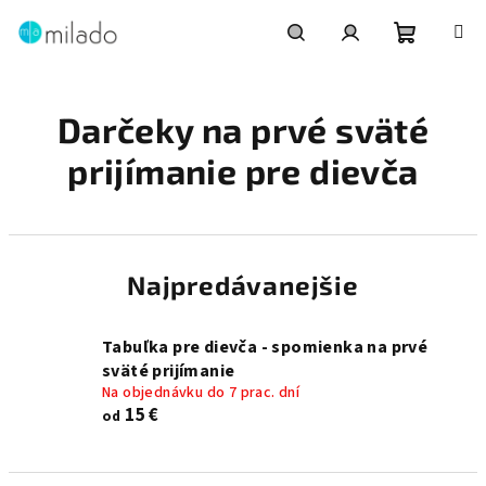
Prejsť
na
obsah
Nákupn
Hľadať
Prihlásenie
Darčeky na prvé sväté
košík
prijímanie pre dievča
Najpredávanejšie
Tabuľka pre dievča - spomienka na prvé
sväté prijímanie
Na objednávku do 7 prac. dní
15 €
od