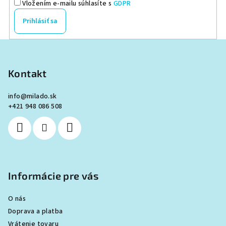
Vložením e-mailu súhlasíte s
GDPR
e
p
Prihlásiť sa
r
v
Z
k
á
y
p
Kontakt
v
ä
ý
info
@
milado.sk
p
t
+421 948 086 508
i
i
s
e
u
Informácie pre vás
O nás
Doprava a platba
Vrátenie tovaru