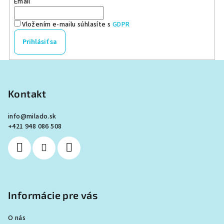
Email
Vložením e-mailu súhlasíte s
GDPR
Prihlásiť sa
Z
á
p
Kontakt
ä
info
@
milado.sk
t
+421 948 086 508
i
e
Informácie pre vás
O nás