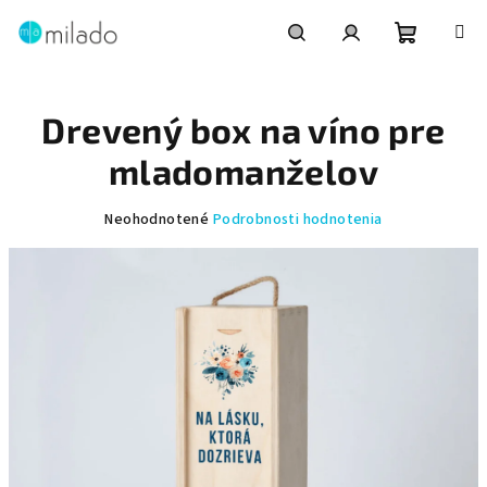
Prejsť
na
obsah
Nákupn
Hľadať
Prihlásenie
Drevený box na víno pre
košík
mladomanželov
Priemerné
Neohodnotené
Podrobnosti hodnotenia
hodnotenie
produktu
je
0,0
z
5
hviezdičiek.