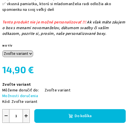
✅ vkusná pamiatka, ktorú si mladomanželia radi odložia ako
spomienku na svoj veľký deň
Tento produkt nie je možné personalizovať !!!
Ak však máte záujem
o box s menami novomanželov, dátumom svadby či vaším
odkazom, pozrite si, prosím, naše personalizované boxy.
MOTÍV
14,90 €
Jednotková
Zvoľte variant
cena:
Môžeme doručiť do:
Zvoľte variant
Možnosti doručenia
Kód:
Zvoľte variant
−
+
Do košíka