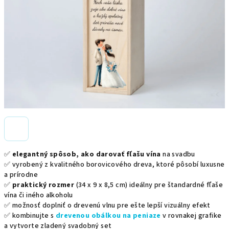
✅
elegantný spôsob, ako darovať fľašu vína
na svadbu
✅ vyrobený z kvalitného borovicového dreva, ktoré pôsobí luxusne
a prírodne
✅
praktický rozmer
(34 x 9 x 8,5 cm) ideálny pre štandardné fľaše
vína či iného alkoholu
✅ možnosť doplniť o drevenú vlnu pre ešte lepší vizuálny efekt
✅ kombinujte s
drevenou obálkou na peniaze
v rovnakej grafike
a vytvorte zladený svadobný set