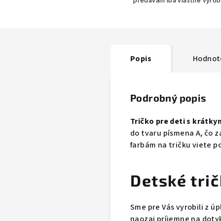
predávam iba vlastné výro
Popis
Hodnot
Podrobný popis
Tričko pre deti s krátk
do tvaru písmena A, čo 
farbám na tričku viete po
Detské tri
Sme pre Vás vyrobili z ú
naozaj príjemne na doty