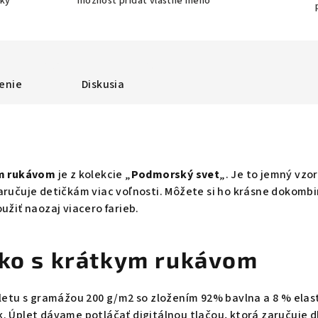
bky
možnosť pridať vlastné meno
enie
Diskusia
ym rukávom
je z kolekcie „
Podmorský svet
„. Je to jemný vzo
zaručuje detičkám viac voľnosti. Môžete si ho krásne dokom
užiť naozaj viacero farieb.
čko s krátkym rukávom
pletu s gramážou 200 g/m2 so zložením 92% bavlna a 8 % elast
k. Úplet dávame potláčať digitálnou tlačou, ktorá zaručuje 