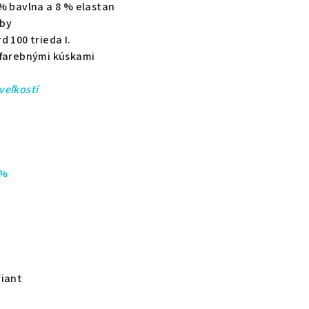
% bavlna a 8 % elastan
rby
d 100 trieda I.
ofarebnými kúskami
veľkostí
 %
riant