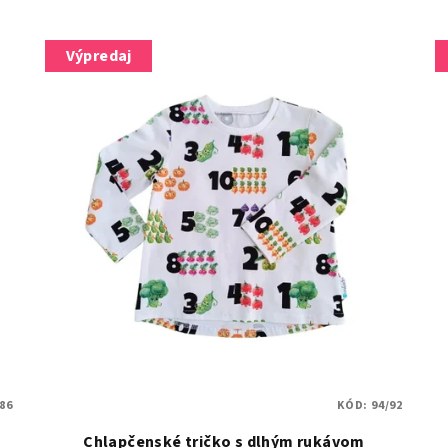
Výpredaj
/86
KÓD:
94/92
Chlapčenské tričko s dlhým rukávom