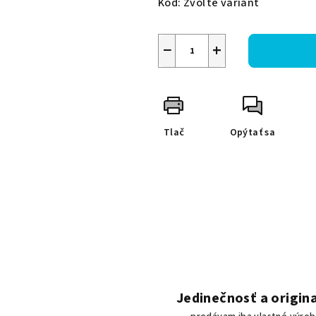
Kód:
Zvoľte variant
−
+
Tlač
Opýtať sa
Jedinečnosť a origina