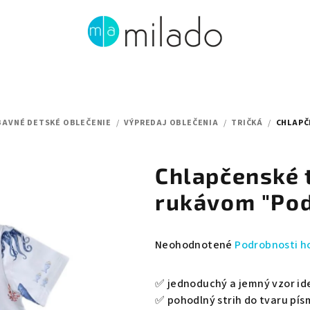
BAVNÉ DETSKÉ OBLEČENIE
/
VÝPREDAJ OBLEČENIA
/
TRIČKÁ
/
CHLAPČ
Chlapčenské 
rukávom "Pod
Priemerné
Neohodnotené
Podrobnosti h
hodnotenie
produktu
✅ jednoduchý a jemný vzor id
je
✅ pohodlný strih do tvaru pí