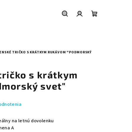
Hľadať
Prihlásenie
Nákupný
košík
ENSKÉ TRIČKO S KRÁTKYM RUKÁVOM "PODMORSKÝ
tričko s krátkym
morský svet"
odnotenia
eálny na letnú dovolenku
smena A