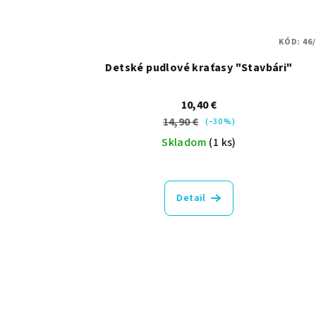
KÓD:
46
Detské pudlové kraťasy "Stavbári"
10,40 €
14,90 €
(–30 %)
Skladom
(1 ks)
Detail