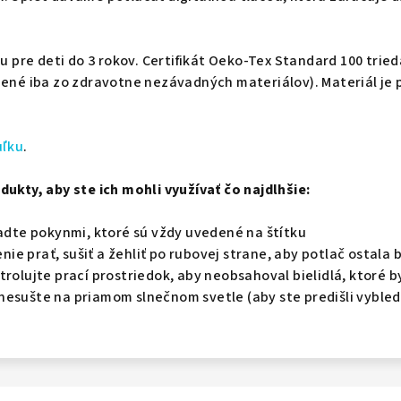
.
iu pre deti do 3 rokov. Ce
rtifikát Oeko-Tex Standard 100 trieda
bené iba zo zdravotne nezávadných materiálov). Materiál je 
uľku
.
dukty, aby ste ich mohli využívať čo najdlhšie:
iadte pokynmi, ktoré sú vždy uvedené na štítku
e prať, sušiť a žehliť po rubovej strane, aby potlač ostala
trolujte prací prostriedok, aby neobsahoval bielidlá, ktoré b
nesušte na priamom slnečnom svetle (aby ste predišli vybled