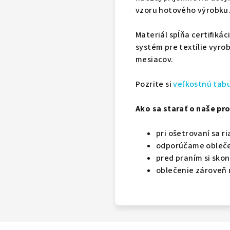
vzoru hotového výrobku
Materiál spĺňa certifikác
systém pre textílie vyro
mesiacov.
Pozrite si
veľkostnú tab
Ako sa starať o naše pro
pri ošetrovaní sa r
odporúčame oblečeni
pred praním si skon
oblečenie zároveň 