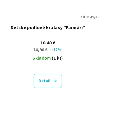
KÓD:
49/80
Detské pudlové kraťasy "Farmári"
10,40 €
14,90 €
(–30 %)
Skladom
(1 ks)
Detail