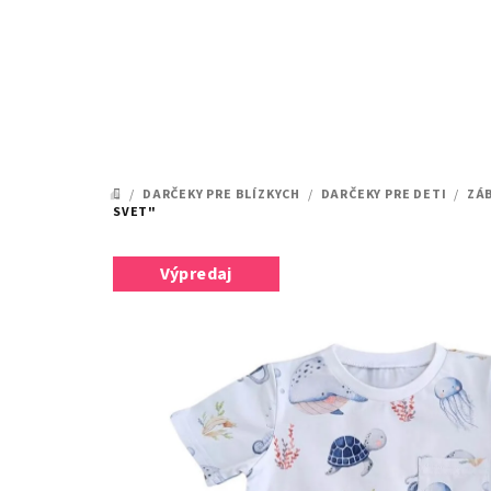
Prejsť
na
obsah
/
DARČEKY PRE BLÍZKYCH
/
DARČEKY PRE DETI
/
ZÁ
DOMOV
SVET"
Výpredaj