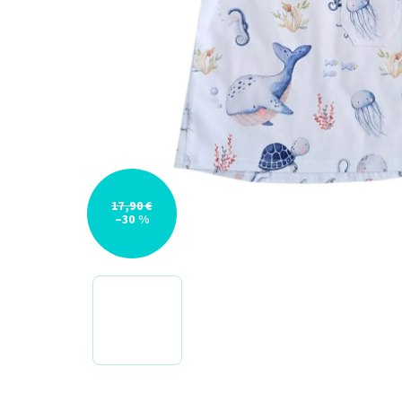
17,90 €
–30 %