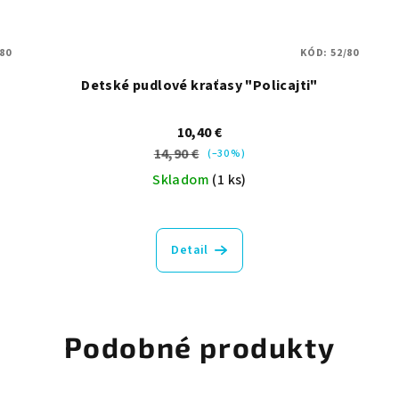
/80
KÓD:
52/80
Detské pudlové kraťasy "Policajti"
10,40 €
14,90 €
(–30 %)
Skladom
(1 ks)
Detail
Podobné produkty