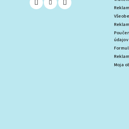
i
Reklam
e
Všeobe
Reklam
Poučen
údajov
Formul
Reklam
Moja o