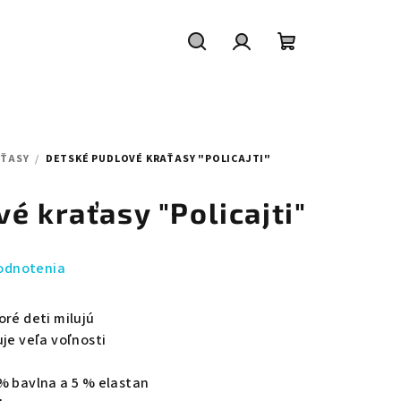
Hľadať
Prihlásenie
Nákupný
košík
AŤASY
/
DETSKÉ PUDLOVÉ KRAŤASY "POLICAJTI"
é kraťasy "Policajti"
odnotenia
oré deti milujú
je veľa voľnosti
y
% bavlna a 5 % elastan