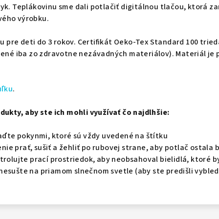
yk. Teplákovinu sme dali potlačiť digitálnou tlačou, ktorá z
vého výrobku.
iu pre deti do 3 rokov. Certifikát Oeko-Tex Standard 100 tried
bené iba zo zdravotne nezávadných materiálov). Materiál je 
uľku
.
dukty, aby ste ich mohli využívať čo najdlhšie:
iaďte pokynmi, ktoré sú vždy uvedené na štítku
e prať, sušiť a žehliť po rubovej strane, aby potlač ostala
trolujte prací prostriedok, aby neobsahoval bielidlá, ktoré b
nesušte na priamom slnečnom svetle (aby ste predišli vybled