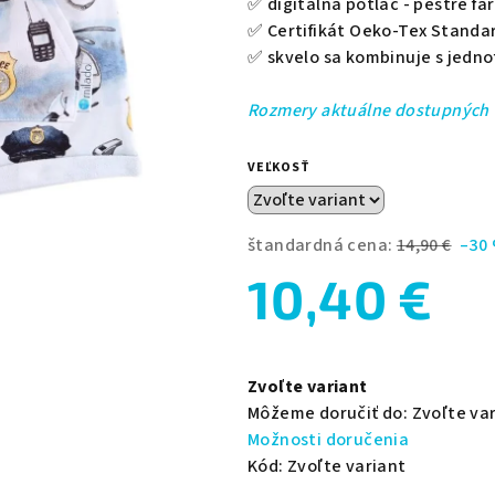
✅ digitálna potlač - pestré fa
hviezdičiek.
✅
Certifikát Oeko-Tex Standar
✅ skvelo sa kombinuje s jedn
Rozmery aktuálne dostupných v
VEĽKOSŤ
štandardná cena:
14,90 €
–30
10,40 €
Jednotková
cena:
Zvoľte variant
Môžeme doručiť do:
Zvoľte va
Možnosti doručenia
Kód:
Zvoľte variant