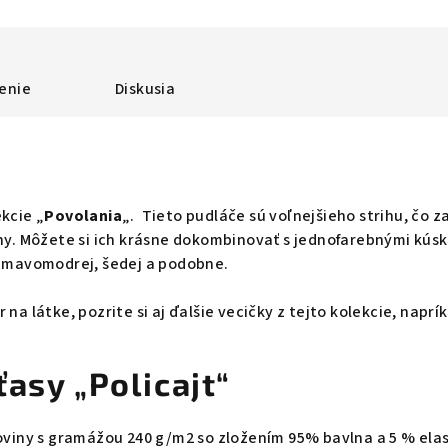
enie
Diskusia
kcie „
Povolania
„. Tieto pudláče sú voľnejšieho strihu, čo z
óny. Môžete si ich krásne dokombinovať s jednofarebnými kús
 tmavomodrej, šedej a podobne.
 na látke, pozrite si aj ďalšie vecičky z tejto kolekcie, naprí
asy „Policajt“
koviny s gramážou 240 g/m2 so zložením 95% bavlna a 5 % ela