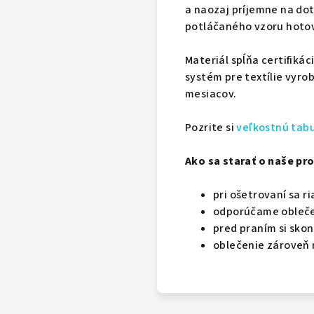
a naozaj príjemne na dot
potláčaného vzoru hoto
Materiál spĺňa certifikác
systém pre textílie vyro
mesiacov.
Pozrite si
veľkostnú tab
Ako sa starať o naše pro
pri ošetrovaní sa r
odporúčame oblečeni
pred praním si skon
oblečenie zároveň 