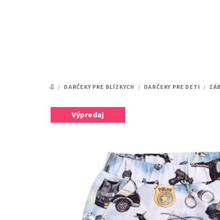
Prejsť
na
obsah
/
DARČEKY PRE BLÍZKYCH
/
DARČEKY PRE DETI
/
ZÁ
DOMOV
Výpredaj