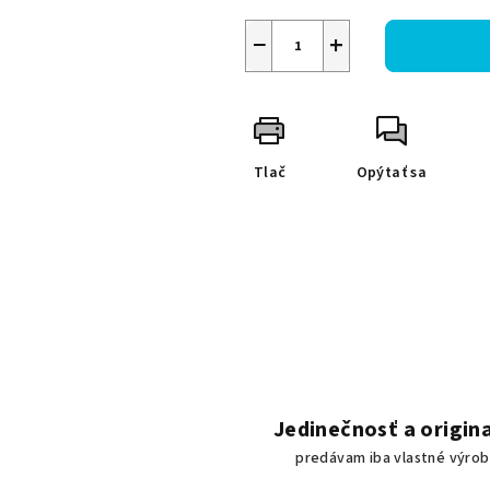
−
+
Tlač
Opýtať sa
Jedinečnosť a origina
predávam iba vlastné výro