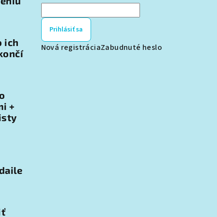
teniu
Prihlásiť sa
o ich
Nová registrácia
Zabudnuté heslo
končí
 o
i +
isty
daile
iť