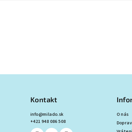
Z
á
Kontakt
Info
p
ä
info
@
milado.sk
O nás
+421 948 086 508
t
Doprav
Vráten