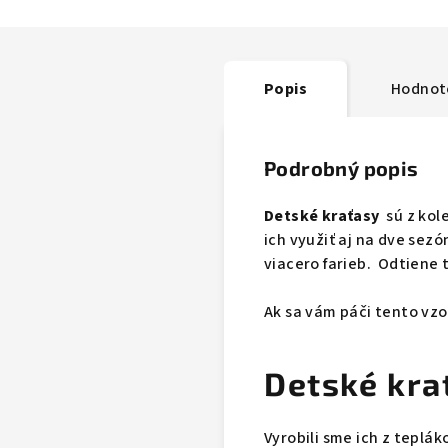
Popis
Hodnot
Podrobný popis
Detské kraťasy
sú z kole
ich využiť aj na dve sez
viacero farieb. Odtiene
Ak sa vám páči tento vzor
Detské krať
Vyrobili sme ich z teplá