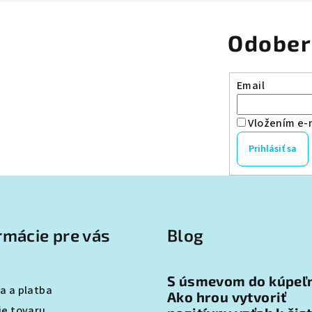
Odober
Email
Vložením e-m
Prihlásiť sa
rmácie pre vás
Blog
S úsmevom do kúpeľ
a a platba
Ako hrou vytvoriť
ie tovaru