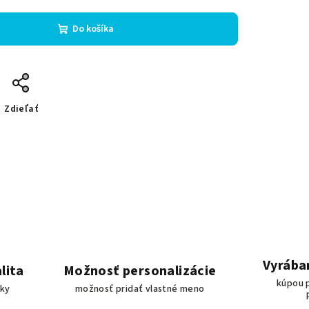
Do košíka
Zdieľať
Vyrába
lita
Možnosť personalizácie
kúpou 
bky
možnosť pridať vlastné meno