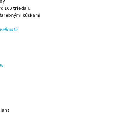
rby
d 100 trieda I.
ofarebnými kúskami
eľkostií
 %
riant