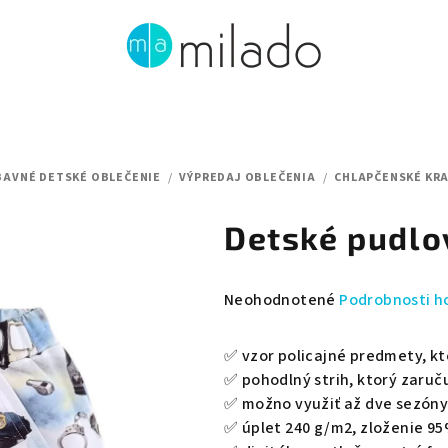
BAVNÉ DETSKÉ OBLEČENIE
/
VÝPREDAJ OBLEČENIA
/
CHLAPČENSKÉ KR
Detské pudlov
Priemerné
Neohodnotené
Podrobnosti h
hodnotenie
produktu
✅ vzor policajné predmety, kt
je
✅ pohodlný strih, ktorý zaruču
0,0
✅ možno využiť až dve sezón
z
✅ úplet 240 g/m2, zloženie
95
5