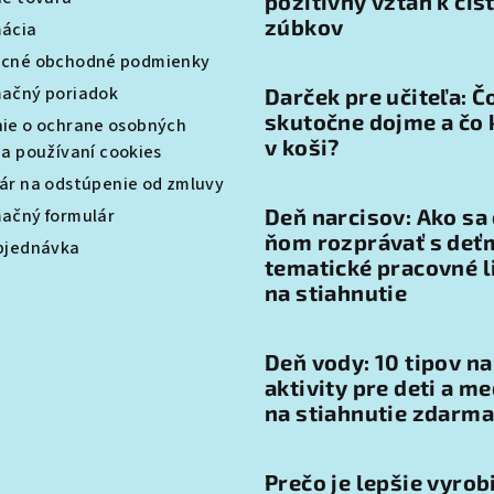
pozitívny vzťah k čis
zúbkov
ácia
cné obchodné podmienky
ačný poriadok
Darček pre učiteľa: Č
skutočne dojme a čo 
ie o ochrane osobných
v koši?
 a používaní cookies
ár na odstúpenie od zmluvy
Deň narcisov: Ako sa
ačný formulár
ňom rozprávať s deťm
bjednávka
tematické pracovné l
na stiahnutie
Deň vody: 10 tipov na
aktivity pre deti a me
na stiahnutie zdarma
Prečo je lepšie vyrob