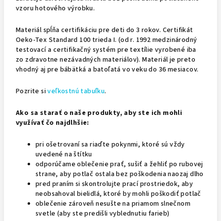
vzoru hotového výrobku.
Materiál spĺňa certifikáciu pre deti do 3 rokov. Certifikát
Oeko-Tex Standard 100 trieda I. (od r. 1992 medzinárodný
testovací a certifikačný systém pre textílie vyrobené iba
zo zdravotne nezávadných materiálov). Materiál je preto
vhodný aj pre bábätká a batoľatá vo veku do 36 mesiacov.
Pozrite si
veľkostnú tabuľku
.
Ako sa starať o naše produkty, aby ste ich mohli
využívať čo najdlhšie:
pri ošetrovaní sa riaďte pokynmi, ktoré sú vždy
uvedené na štítku
odporúčame oblečenie prať, sušiť a žehliť po rubovej
strane, aby potlač ostala bez poškodenia naozaj dlho
pred praním si skontrolujte prací prostriedok, aby
neobsahoval bielidlá, ktoré by mohli poškodiť potlač
oblečenie zároveň nesušte na priamom slnečnom
svetle (aby ste predišli vyblednutiu farieb)