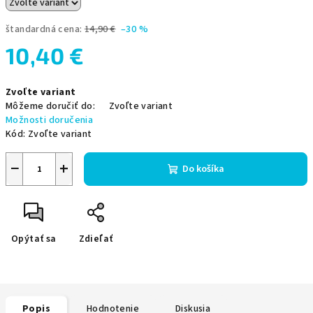
štandardná cena:
14,90 €
–30 %
10,40 €
Jednotková
Zvoľte variant
cena:
Môžeme doručiť do:
Zvoľte variant
Možnosti doručenia
Kód:
Zvoľte variant
−
+
Do košíka
Opýtať sa
Zdieľať
Popis
Hodnotenie
Diskusia