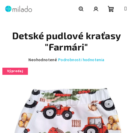
Prejsť
na
obsah
Nákupn
Hľadať
Prihlásenie
Detské pudlové kraťasy
košík
"Farmári"
Priemerné
Neohodnotené
Podrobnosti hodnotenia
hodnotenie
Výpredaj
produktu
je
0,0
z
5
hviezdičiek.