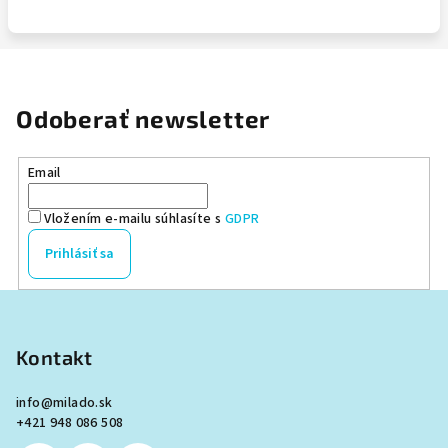
Odoberať newsletter
Email
Vložením e-mailu súhlasíte s
GDPR
Prihlásiť sa
Z
á
p
Kontakt
ä
info
@
milado.sk
t
+421 948 086 508
i