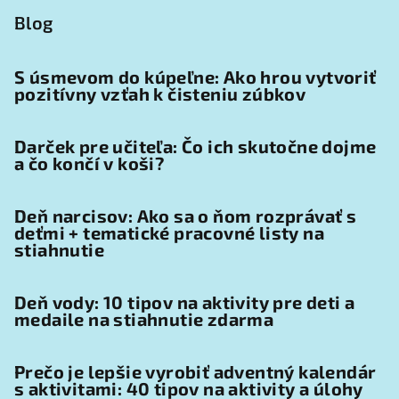
Blog
S úsmevom do kúpeľne: Ako hrou vytvoriť
pozitívny vzťah k čisteniu zúbkov
Darček pre učiteľa: Čo ich skutočne dojme
a čo končí v koši?
Deň narcisov: Ako sa o ňom rozprávať s
deťmi + tematické pracovné listy na
stiahnutie
Deň vody: 10 tipov na aktivity pre deti a
medaile na stiahnutie zdarma
Prečo je lepšie vyrobiť adventný kalendár
s aktivitami: 40 tipov na aktivity a úlohy