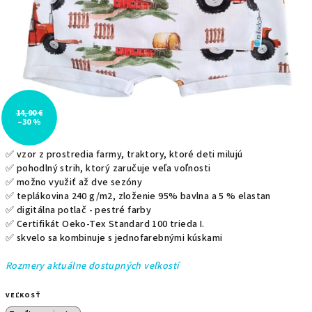
14,90 €
–30 %
✅ vzor z prostredia farmy, traktory, ktoré deti milujú
✅ pohodlný strih, ktorý zaručuje veľa voľnosti
✅ možno využiť až dve sezóny
✅ teplákovina 240 g/m2, zloženie
95% bavlna a 5 % elastan
✅ digitálna potlač - pestré farby
✅
Certifikát Oeko-Tex Standard 100 trieda I.
✅ skvelo sa kombinuje s jednofarebnými kúskami
Rozmery aktuálne dostupných veľkostí
VEĽKOSŤ