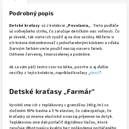
Podrobný popis
Detské kraťasy
sú z kolekcie „
Povolania
„. Tieto pudláče
sú voľnejšieho strihu, čo zaručuje detičkám viac voľnosti. Čo
je skvelé, tak viete ich využiť aj na dve sezóny. Môžete si
ich krásne dokombinovať s jednofarebnými kúskami a vďaka
žiarivým farbám viete použiť naozaj viacero farieb.
Odtiene červenej, tmavozelenej a podobne.
Ak sa vám páči tento vzor na látke, pozrite si aj ďalšie
vecičky z tejto kolekcie, napríklad kraťasy „
Hasič
“.
Detské kraťasy „Farmár“
Vyrobili sme ich z teplákoviny s gramážou 240 g/m2 so
zložením 95% bavlna a 5 % elastan, čo zabezpečuje, že
kraťasky sú mierne elastické a naozaj príjemne na dotyk.
Teplákovinu sme dali potlačiť digitálnou tlačou, ktorá
zaručuje dlhotrvajúcu kvalitu bez poškodenia potláčaného