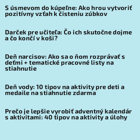
S úsmevom do kúpeľne: Ako hrou vytvoriť
pozitívny vzťah k čisteniu zúbkov
Darček pre učiteľa: Čo ich skutočne dojme
a čo končí v koši?
Deň narcisov: Ako sa o ňom rozprávať s
deťmi + tematické pracovné listy na
stiahnutie
Deň vody: 10 tipov na aktivity pre deti a
medaile na stiahnutie zdarma
Prečo je lepšie vyrobiť adventný kalendár
s aktivitami: 40 tipov na aktivity a úlohy