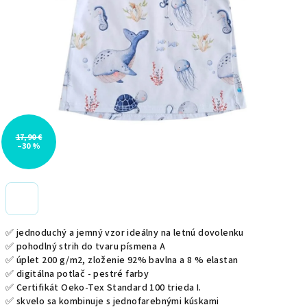
17,90 €
–30 %
✅ jednoduchý a jemný vzor ideálny na letnú dovolenku
✅ pohodlný strih do tvaru písmena A
✅ úplet 200 g/m2, zloženie
92% bavlna a 8 % elastan
✅ digitálna potlač - pestré farby
✅
Certifikát Oeko-Tex Standard 100 trieda I.
✅ skvelo sa kombinuje s jednofarebnými kúskami