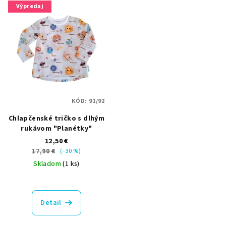
Výpredaj
KÓD:
91/92
Chlapčenské tričko s dlhým
rukávom "Planétky"
12,50 €
17,90 €
(–30 %)
Skladom
(1 ks)
Detail