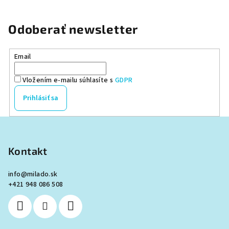
Odoberať newsletter
Email
Vložením e-mailu súhlasíte s
GDPR
Prihlásiť sa
Z
á
p
Kontakt
ä
info
@
milado.sk
t
+421 948 086 508
i
e