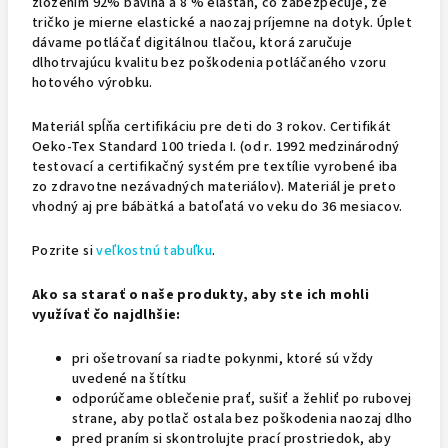
zložením 92% bavlna a 8 % elastan, čo zabezpečuje, že
tričko je mierne elastické a naozaj príjemne na dotyk. Úplet
dávame potláčať digitálnou tlačou, ktorá zaručuje
dlhotrvajúcu kvalitu bez poškodenia potláčaného vzoru
hotového výrobku.
Materiál spĺňa certifikáciu pre deti do 3 rokov. Ce
rtifikát
Oeko-Tex Standard 100 trieda I. (od r. 1992 medzinárodný
testovací a certifikačný systém pre textílie vyrobené iba
zo zdravotne nezávadných materiálov). Materiál je preto
vhodný aj pre bábätká a batoľatá vo veku do 36 mesiacov.
Pozrite si
veľkostnú tabuľku
.
Ako sa starať o naše produkty, aby ste ich mohli
využívať čo najdlhšie:
pri ošetrovaní sa riadte pokynmi, ktoré sú vždy
uvedené na štítku
odporúčame oblečenie prať, sušiť a žehliť po rubovej
strane, aby potlač ostala bez poškodenia naozaj dlho
pred praním si skontrolujte prací prostriedok, aby