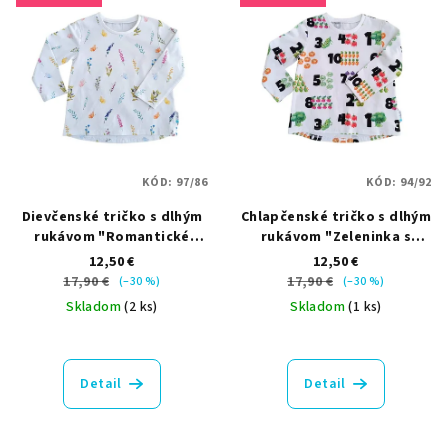
KÓD:
97/86
KÓD:
94/92
Dievčenské tričko s dlhým
Chlapčenské tričko s dlhým
rukávom "Romantické
rukávom "Zeleninka s
kvety"
číslami"
12,50 €
12,50 €
17,90 €
17,90 €
(–30 %)
(–30 %)
Skladom
(2 ks)
Skladom
(1 ks)
Detail
Detail