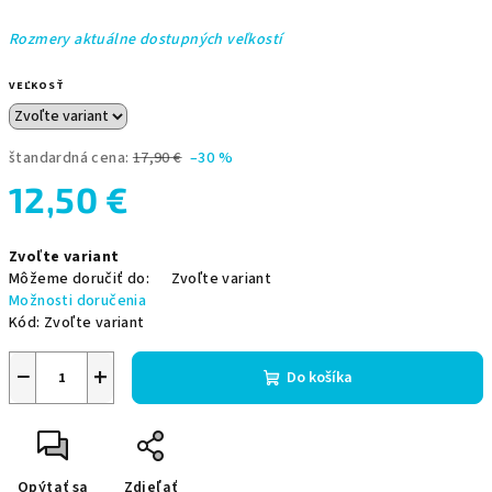
Rozmery aktuálne dostupných veľkostí
VEĽKOSŤ
štandardná cena:
17,90 €
–30 %
12,50 €
Jednotková
Zvoľte variant
cena:
Môžeme doručiť do:
Zvoľte variant
Možnosti doručenia
Kód:
Zvoľte variant
−
+
Do košíka
Opýtať sa
Zdieľať