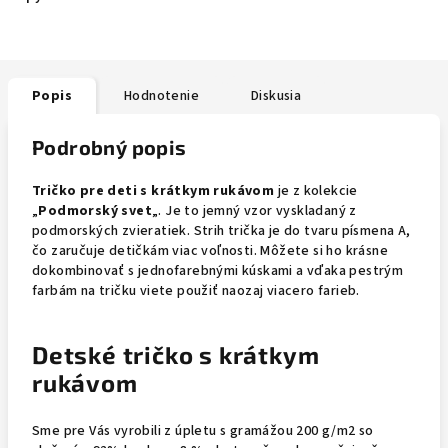
Popis
Hodnotenie
Diskusia
Podrobný popis
Tričko pre deti s krátkym rukávom
je z kolekcie
„
Podmorský svet
„. Je to jemný vzor vyskladaný z
podmorských zvieratiek. Strih trička je do tvaru písmena A,
čo zaručuje detičkám viac voľnosti. Môžete si ho krásne
dokombinovať s jednofarebnými kúskami a vďaka pestrým
farbám na tričku viete použiť naozaj viacero farieb.
Detské tričko s krátkym
rukávom
Sme pre Vás vyrobili z úpletu s gramážou 200 g/m2 so