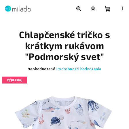
Prejsť
na
obsah
Nákupn
Hľadať
Prihlásenie
Chlapčenské tričko s
košík
krátkym rukávom
"Podmorský svet"
Priemerné
Neohodnotené
Podrobnosti hodnotenia
hodnotenie
Výpredaj
produktu
je
0,0
z
5
hviezdičiek.