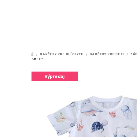
Prejsť
na
obsah
/
DARČEKY PRE BLÍZKYCH
/
DARČEKY PRE DETI
/
ZÁ
DOMOV
SVET"
Výpredaj