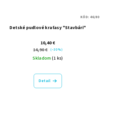
KÓD:
46/80
Detské pudlové kraťasy "Stavbári"
10,40 €
14,90 €
(–30 %)
Skladom
(1 ks)
Detail