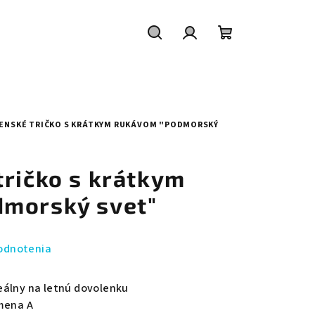
Hľadať
Prihlásenie
Nákupný
košík
ENSKÉ TRIČKO S KRÁTKYM RUKÁVOM "PODMORSKÝ
tričko s krátkym
morský svet"
odnotenia
eálny na letnú dovolenku
smena A