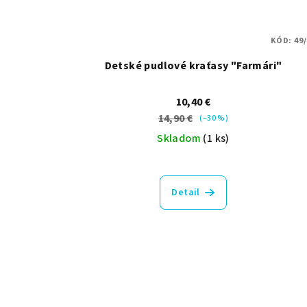
KÓD:
49
Detské pudlové kraťasy "Farmári"
10,40 €
14,90 €
(–30 %)
Skladom
(1 ks)
Detail