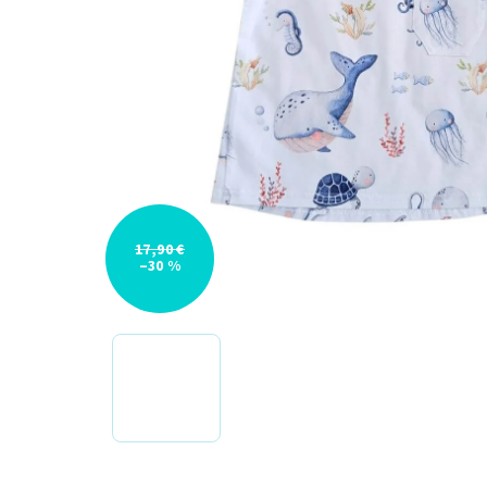
17,90 €
–30 %