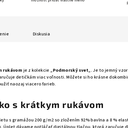
bky
možnosť pridať vlastné meno
enie
Diskusia
ym rukávom
je z kolekcie „
Podmorský svet
„. Je to jemný vzo
zaručuje detičkám viac voľnosti. Môžete si ho krásne dokom
užiť naozaj viacero farieb.
čko s krátkym rukávom
pletu s gramážou 200 g/m2 so zložením 92% bavlna a 8 % elast
k. Úplet dávame potláčať digitálnou tlačou, ktorá zaručuje 