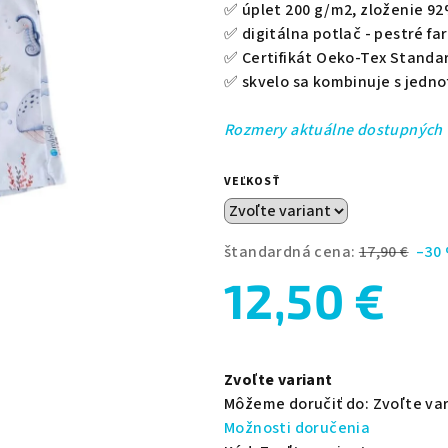
0,0
✅ úplet 200 g/m2, zloženie
92
z
✅ digitálna potlač - pestré fa
5
✅
Certifikát Oeko-Tex Standar
hviezdičiek.
✅ skvelo sa kombinuje s jedn
Rozmery aktuálne dostupných 
VEĽKOSŤ
štandardná cena:
17,90 €
–30
12,50 €
Jednotková
cena:
Zvoľte variant
Môžeme doručiť do:
Zvoľte va
Možnosti doručenia