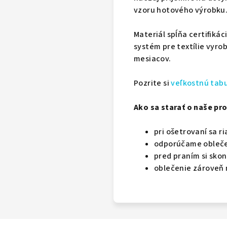
vzoru hotového výrobku
Materiál spĺňa certifikác
systém pre textílie vyro
mesiacov.
Pozrite si
veľkostnú tab
Ako sa starať o naše pro
pri ošetrovaní sa r
odporúčame oblečeni
pred praním si skon
oblečenie zároveň 