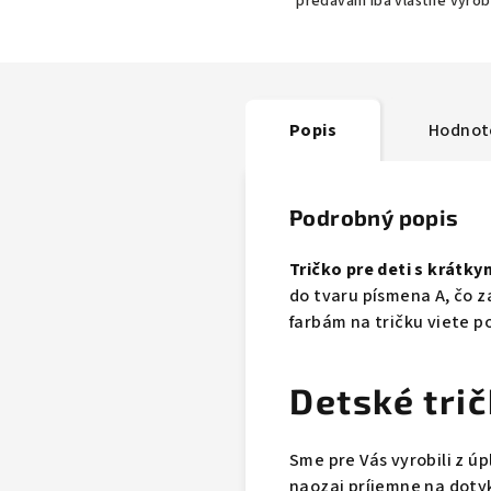
predávam iba vlastné výro
Popis
Hodnot
Podrobný popis
Tričko pre deti s krátk
do tvaru písmena A, čo 
farbám na tričku viete po
Detské tri
Sme pre Vás vyrobili z ú
naozaj príjemne na doty