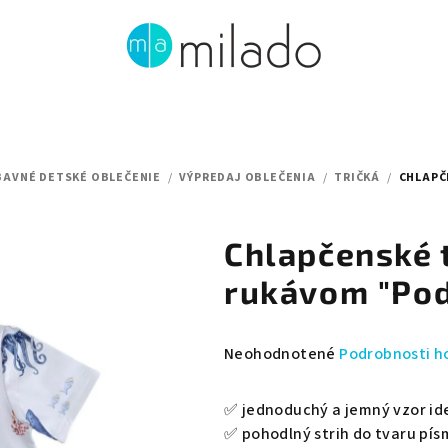
BAVNÉ DETSKÉ OBLEČENIE
/
VÝPREDAJ OBLEČENIA
/
TRIČKÁ
/
CHLAPČ
Chlapčenské 
rukávom "Pod
Priemerné
Neohodnotené
Podrobnosti h
hodnotenie
produktu
✅ jednoduchý a jemný vzor id
je
✅ pohodlný strih do tvaru pí