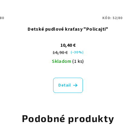
/80
KÓD:
52/80
Detské pudlové kraťasy "Policajti"
10,40 €
14,90 €
(–30 %)
Skladom
(1 ks)
Detail
Podobné produkty