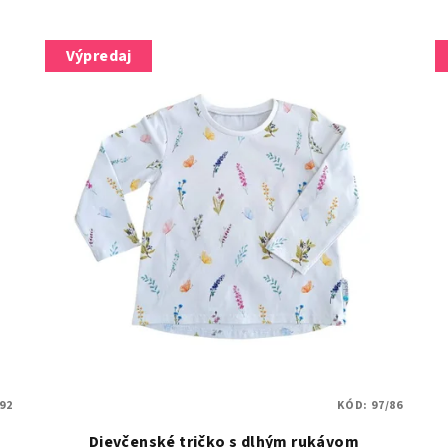
Výpredaj
/92
KÓD:
97/86
Dievčenské tričko s dlhým rukávom