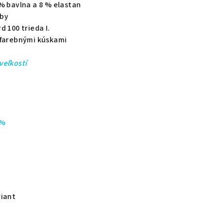
% bavlna a 8 % elastan
rby
d 100 trieda I.
ofarebnými kúskami
veľkostí
 %
riant