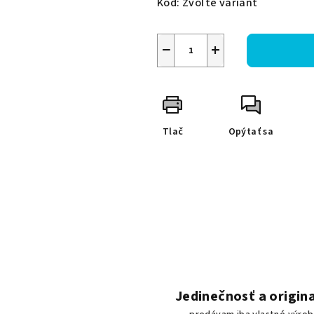
Kód:
Zvoľte variant
−
+
Tlač
Opýtať sa
Jedinečnosť a origina