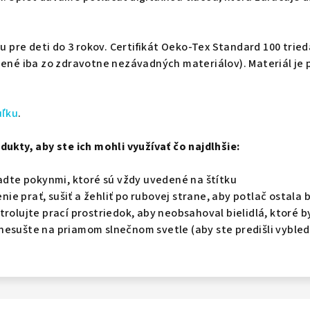
.
iu pre deti do 3 rokov. Ce
rtifikát Oeko-Tex Standard 100 trieda
bené iba zo zdravotne nezávadných materiálov). Materiál je 
uľku
.
dukty, aby ste ich mohli využívať čo najdlhšie:
iadte pokynmi, ktoré sú vždy uvedené na štítku
e prať, sušiť a žehliť po rubovej strane, aby potlač ostala
trolujte prací prostriedok, aby neobsahoval bielidlá, ktoré b
nesušte na priamom slnečnom svetle (aby ste predišli vybled