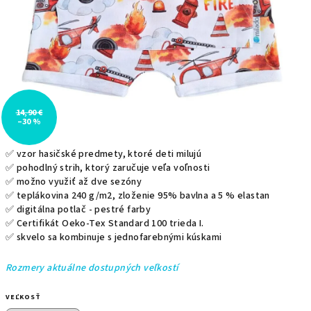
14,90 €
–30 %
✅ vzor hasičské predmety, ktoré deti milujú
✅ pohodlný strih, ktorý zaručuje veľa voľnosti
✅ možno využiť až dve sezóny
✅ teplákovina 240 g/m2, zloženie
95% bavlna a 5 % elastan
✅ digitálna potlač - pestré farby
✅
Certifikát Oeko-Tex Standard 100 trieda I.
✅ skvelo sa kombinuje s jednofarebnými kúskami
Rozmery aktuálne dostupných veľkostí
VEĽKOSŤ