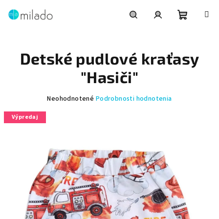
Prejsť
na
obsah
Nákupn
Hľadať
Prihlásenie
Detské pudlové kraťasy
košík
"Hasiči"
Priemerné
Neohodnotené
Podrobnosti hodnotenia
hodnotenie
Výpredaj
produktu
je
0,0
z
5
hviezdičiek.