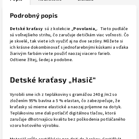
Podrobný popis
Detské kraťasy
sú z kolekcie „
Povolania
„. Tieto pudláče
sú voľnejšieho strihu, čo zaručuje detičkám viac voľnosti. Čo
je skvelé, tak viete ich využiť aj na dve sezóny. Môžete si
ich krásne dokombinovať s jednofarebnými kúskami a vďaka
žiarivým farbám viete použiť naozaj viacero farieb.
Odtiene žltej, šedej a podobne.
Detské kraťasy „Hasič“
Vyrobili sme ich z teplákoviny s gramážou 240 g/m2 so
zložením 95% bavlna a 5 % elastan, čo zabezpečuje, že
kraťasky sú mierne elastické a naozaj príjemne na dotyk.
Teplákovinu sme dali potlačiť digitálnou tlačou, ktorá
zaručuje dlhotrvajúcu kvalitu bez poškodenia potláčaného
vzoru hotového výrobku.