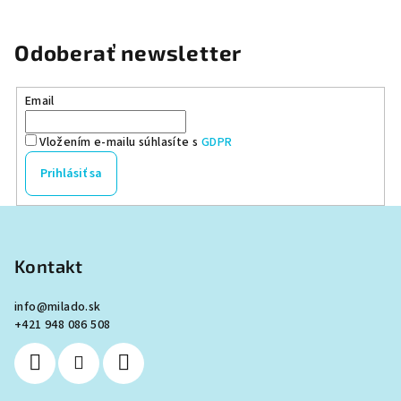
Odoberať newsletter
Email
Vložením e-mailu súhlasíte s
GDPR
Prihlásiť sa
Z
á
p
Kontakt
ä
info
@
milado.sk
t
+421 948 086 508
i
e