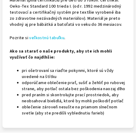
Materiál spĺňa certifikáciu pre deti do 3 rokov. Certifikát
Oeko-Tex Standard 100 trieda I. (od r. 1992 medzinárodný
testovací a certifikačný systém pre textílie vyrobené iba
zo zdravotne nezávadných materiálov). Materiál je preto
vhodný aj pre bábätká a batoľatá vo veku do 36 mesiacov.
Pozrite si
veľkostnú tabuľku
.
Ako sa starať o naše produkty, aby ste ich mohli
využívať čo najdlhšie:
pri ošetrovaní sa riaďte pokynmi, ktoré sú vždy
uvedené na štítku
odporúčame oblečenie prať, sušiť a žehliť po rubovej
strane, aby potlač ostala bez poškodenia naozaj dlho
pred praním si skontrolujte prací prostriedok, aby
neobsahoval bielidlá, ktoré by mohli poškodiť potlač
oblečenie zároveň nesušte na priamom slnečnom
svetle (aby ste predišli vyblednutiu farieb)