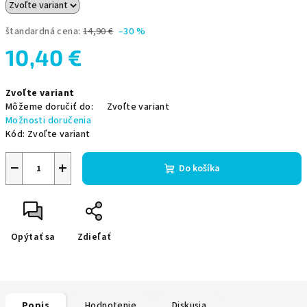
štandardná cena:
14,90 €
–30 %
10,40 €
Jednotková
Zvoľte variant
cena:
Môžeme doručiť do:
Zvoľte variant
Možnosti doručenia
Kód:
Zvoľte variant
−
+
Do košíka
Opýtať sa
Zdieľať
Popis
Hodnotenie
Diskusia