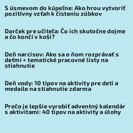
S úsmevom do kúpeľne: Ako hrou vytvoriť
pozitívny vzťah k čisteniu zúbkov
Darček pre učiteľa: Čo ich skutočne dojme
a čo končí v koši?
Deň narcisov: Ako sa o ňom rozprávať s
deťmi + tematické pracovné listy na
stiahnutie
Deň vody: 10 tipov na aktivity pre deti a
medaile na stiahnutie zdarma
Prečo je lepšie vyrobiť adventný kalendár
s aktivitami: 40 tipov na aktivity a úlohy