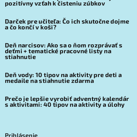
pozitívny vzťah k čisteniu zúbkov
Darček pre učiteľa: Čo ich skutočne dojme
a čo končí v koši?
Deň narcisov: Ako sa o ňom rozprávať s
deťmi + tematické pracovné listy na
stiahnutie
Deň vody: 10 tipov na aktivity pre deti a
medaile na stiahnutie zdarma
Prečo je lepšie vyrobiť adventný kalendár
s aktivitami: 40 tipov na aktivity a úlohy
Prihlásenie