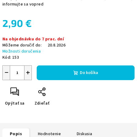
informujte sa vopred
2,90 €
Jednotková
Na objednávku do 7 prac. dní
cena:
Môžeme doručiť do:
20.8.2026
Možnosti doručenia
Kód:
153
−
+
Do košíka
Opýtať sa
Zdieľať
Popis
Hodnotenie
Diskusia