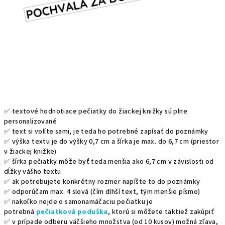
✅ textové hodnotiace pečiatky do žiackej knižky sú plne
personalizované
✅ text si volíte sami, je teda ho potrebné zapísať do poznámky
✅ výška textu je do výšky 0,7 cm a šírka je max. do 6,7 cm (priestor
v žiackej knižke)
✅ šírka pečiatky môže byť teda menšia ako 6,7 cm v závislosti od
dĺžky vášho textu
✅ ak potrebujete konkrétny rozmer napíšte to do poznámky
✅ odporúčam max. 4 slová (čím dlhší text, tým menšie písmo)
✅ nakoľko nejde o samonamáčaciu pečiatku je
potrebná
pečiatková poduška
, ktorú si môžete taktiež zakúpiť
✅ v prípade odberu väčšieho množstva (od 10 kusov) možná zľava,