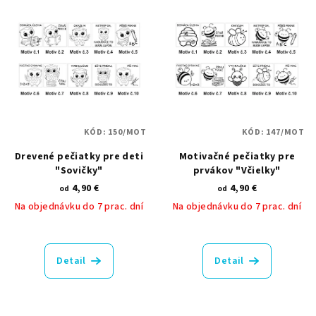
KÓD:
150/MOT
KÓD:
147/MOT
Drevené pečiatky pre deti
Motivačné pečiatky pre
"Sovičky"
prvákov "Včielky"
4,90 €
4,90 €
od
od
Na objednávku do 7 prac. dní
Na objednávku do 7 prac. dní
Priemerné
Priemerné
hodnotenie
hodnotenie
produktu
produktu
Detail
Detail
je
je
5,0
5,0
z
z
5
5