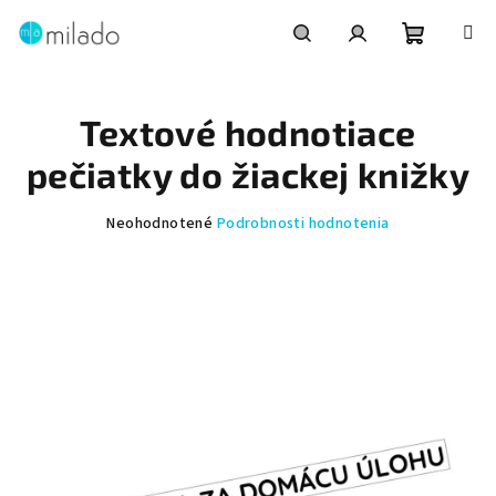
Prejsť
na
obsah
Nákupn
Hľadať
Prihlásenie
Textové hodnotiace
košík
pečiatky do žiackej knižky
Priemerné
Neohodnotené
Podrobnosti hodnotenia
hodnotenie
produktu
je
0,0
z
5
hviezdičiek.