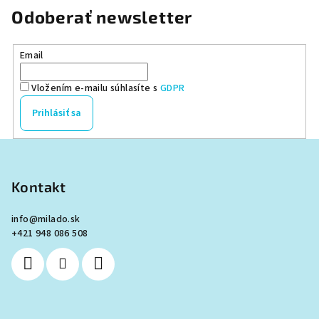
Odoberať newsletter
Email
Vložením e-mailu súhlasíte s
GDPR
Prihlásiť sa
Z
á
p
Kontakt
ä
info
@
milado.sk
t
+421 948 086 508
i
e