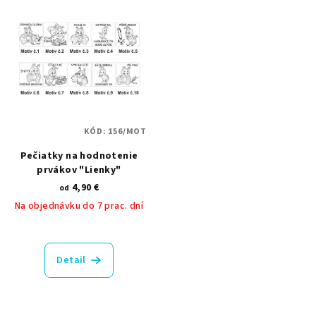
hviezdičiek.
hviezdičiek.
KÓD:
156/MOT
Pečiatky na hodnotenie
prvákov "Lienky"
4,90 €
od
Na objednávku do 7 prac. dní
Detail