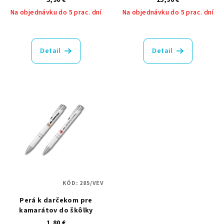
5,90 €
15,90 €
Na objednávku do 5 prac. dní
Na objednávku do 5 prac. dní
Priemerné
Priemerné
hodnotenie
hodnotenie
produktu
produktu
Detail
Detail
je
je
5,0
5,0
z
z
5
5
hviezdičiek.
hviezdičiek.
KÓD:
285/VEV
Perá k darčekom pre
kamarátov do škôlky
1,80 €