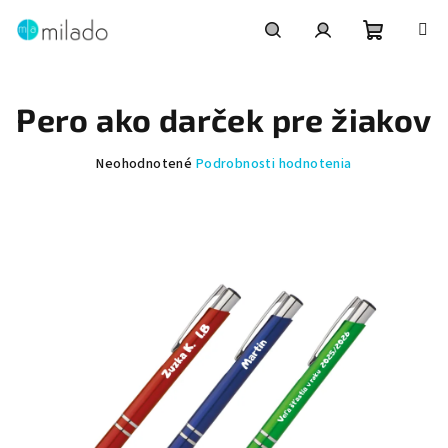
Prejsť
na
obsah
Nákupn
Hľadať
Prihlásenie
Pero ako darček pre žiakov
košík
Priemerné
Neohodnotené
Podrobnosti hodnotenia
hodnotenie
produktu
je
0,0
z
5
hviezdičiek.