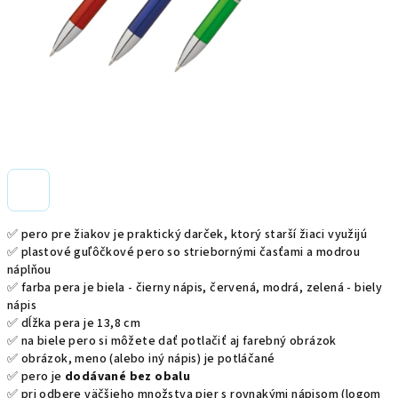
✅ pero pre žiakov je praktický darček, ktorý starší žiaci využijú
✅
plastové guľôčkové pero so striebornými časťami a modrou
náplňou
✅ farba pera je biela - čierny nápis, červená, modrá, zelená - biely
nápis
✅ dĺžka pera je 13,8 cm
✅ na biele pero si môžete dať potlačiť aj farebný obrázok
✅ obrázok, meno (alebo iný nápis) je potláčané
✅ pero je
dodávané bez obalu
✅ pri odbere väčšieho množstva pier s rovnakými nápisom (logom