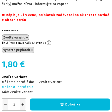
školy) možná zľava - informujte sa vopred
!!! nápis je už v cene, príplatok zadávate iba ak chcete potlač
z oboch strán
FARBA PERA
?
ĎALŠÍ TEXT NA OPAČNEJ STRANE
1,80 €
Jednotková
Zvoľte variant
cena:
Môžeme doručiť do:
Zvoľte variant
Možnosti doručenia
Kód:
Zvoľte variant
−
+
Do košíka