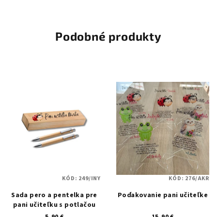
5,0
z
5
hviezdičiek.
Podobné produkty
KÓD:
249/INY
KÓD:
276/AKR
Sada pero a pentelka pre
Poďakovanie pani učiteľke
pani učiteľku s potlačou