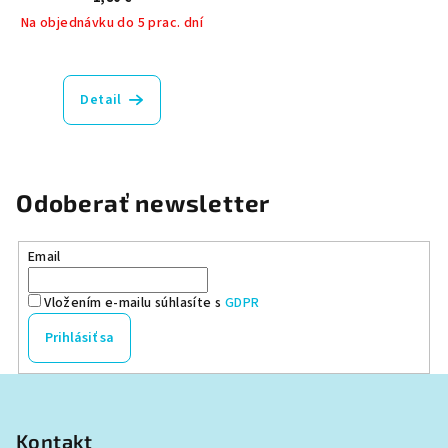
Na objednávku do 5 prac. dní
Detail
Odoberať newsletter
Email
Vložením e-mailu súhlasíte s
GDPR
Prihlásiť sa
Z
á
p
Kontakt