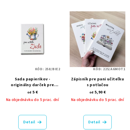
KÓD:
258/BIE2
KÓD:
225/A6MOT1
Sada papierikov -
Zápisník pre pani učiteľku
originálny darček pre
s potlačou
učiteľku
5 €
5,90 €
od
od
Na objednávku do 5 prac. dní
Na objednávku do 5 prac. dní
Priemerné
Priemerné
hodnotenie
hodnotenie
produktu
produktu
Detail
Detail
je
je