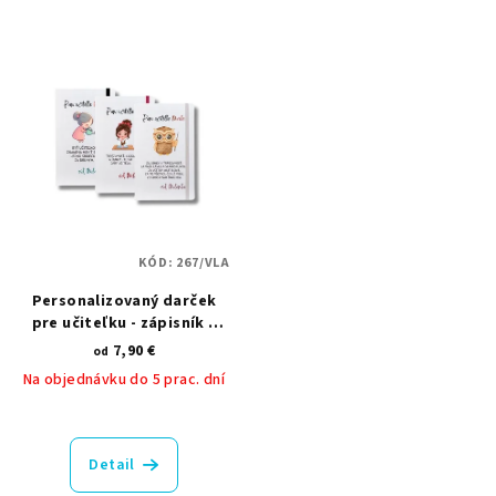
5,0
5,0
z
z
5
5
hviezdičiek.
hviezdičiek.
KÓD:
267/VLA
Personalizovaný darček
pre učiteľku - zápisník s
potlačou
7,90 €
od
Na objednávku do 5 prac. dní
Priemerné
hodnotenie
produktu
Detail
je