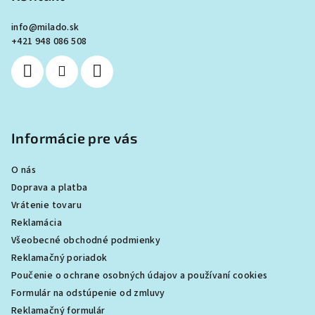
ä
info
@
milado.sk
t
+421 948 086 508
i
e
Informácie pre vás
O nás
Doprava a platba
Vrátenie tovaru
Reklamácia
Všeobecné obchodné podmienky
Reklamačný poriadok
Poučenie o ochrane osobných údajov a používaní cookies
Formulár na odstúpenie od zmluvy
Reklamačný formulár