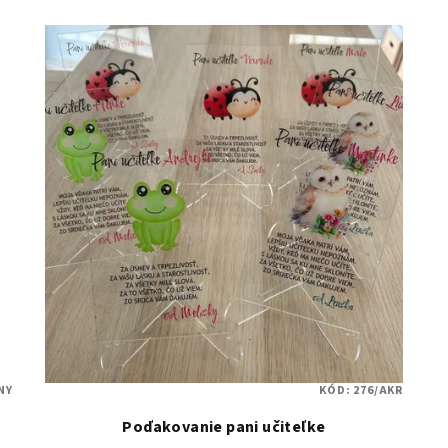
NY
KÓD:
276/AKR
Poďakovanie pani učiteľke