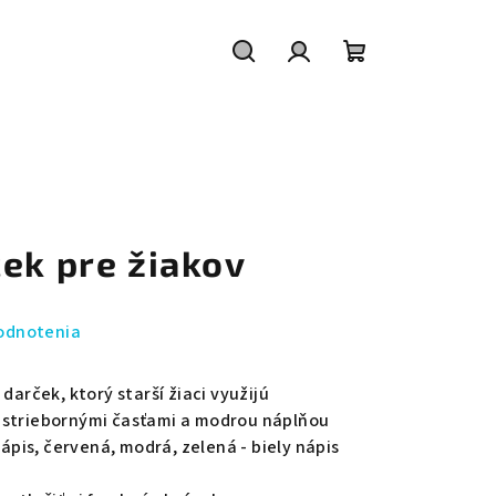
Hľadať
Prihlásenie
Nákupný
košík
ek pre žiakov
odnotenia
darček, ktorý starší žiaci využijú
 striebornými časťami a modrou náplňou
nápis, červená, modrá, zelená - biely nápis