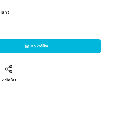
riant
Do košíka
Zdieľať