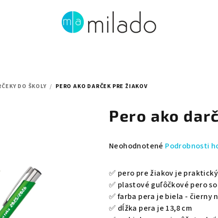
ČEKY DO ŠKOLY
/
PERO AKO DARČEK PRE ŽIAKOV
Pero ako darč
Priemerné
Neohodnotené
Podrobnosti h
hodnotenie
produktu
✅ pero pre žiakov je praktický 
je
✅
plastové guľôčkové pero so
0,0
✅ farba pera je biela - čierny 
z
✅ dĺžka pera je 13,8 cm
5