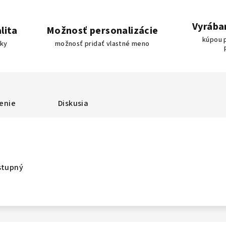
Vyrába
lita
Možnosť personalizácie
kúpou 
bky
možnosť pridať vlastné meno
enie
Diskusia
stupný