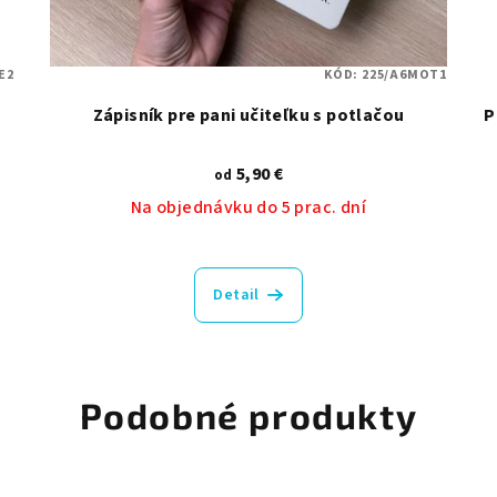
E2
KÓD:
225/A6MOT1
Zápisník pre pani učiteľku s potlačou
P
5,90 €
od
Na objednávku do 5 prac. dní
Priemerné
hodnotenie
Detail
produktu
je
5,0
z
Podobné produkty
5
hviezdičiek.