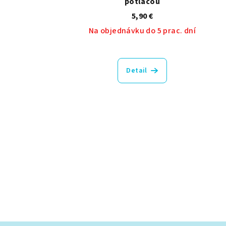
potlačou
5,90 €
Na objednávku do 5 prac. dní
Priemerné
hodnotenie
Detail
produktu
je
5,0
z
5
hviezdičiek.