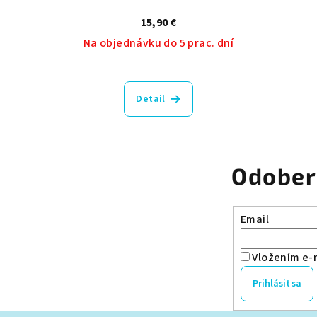
15,90 €
Na objednávku do 5 prac. dní
Priemerné
hodnotenie
Detail
produktu
je
5,0
z
Odober
5
hviezdičiek.
Email
Vložením e-m
Prihlásiť sa