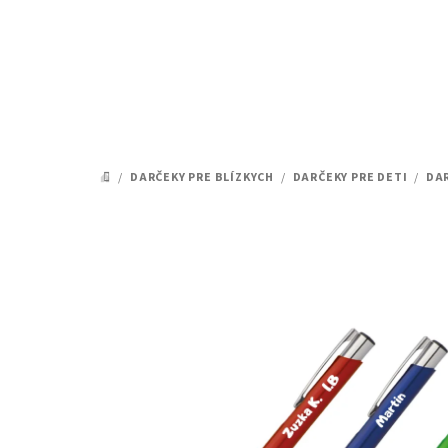
Prejsť
na
obsah
/
DARČEKY PRE BLÍZKYCH
/
DARČEKY PRE DETI
/
DAR
DOMOV