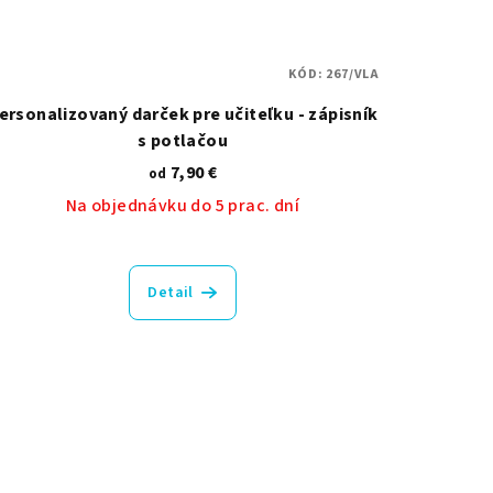
KÓD:
267/VLA
ersonalizovaný darček pre učiteľku - zápisník
s potlačou
7,90 €
od
Na objednávku do 5 prac. dní
Priemerné
hodnotenie
Detail
produktu
je
5,0
z
5
hviezdičiek.