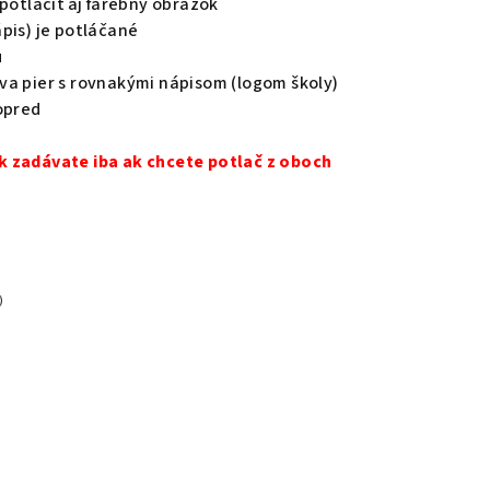
potlačiť aj farebný obrázok
pis) je potláčané
u
va pier s rovnakými nápisom (logom školy)
opred
tok zadávate iba ak chcete potlač z oboch