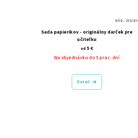
KÓD:
258/BI
Sada papierikov - originálny darček pre
učiteľku
5 €
od
Na objednávku do 5 prac. dní
Priemerné
hodnotenie
Detail
produktu
je
5,0
z
5
hviezdičiek.