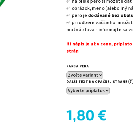
✅ na biele pero si môžete dať 
hviezdičiek.
✅ obrázok, meno (alebo iný ná
✅ pero je
dodávané bez obal
✅ pri odbere väčšieho množst
možná zľava - informujte sa v
!!! nápis je už v cene, prípla
strán
FARBA PERA
?
ĎALŠÍ TEXT NA OPAČNEJ STRANE
1,80 €
Jednotková