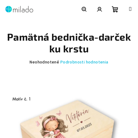
Prejsť
na
obsah
Nákupn
Hľadať
Prihlásenie
Pamätná bednička-darček
košík
ku krstu
Priemerné
Neohodnotené
Podrobnosti hodnotenia
hodnotenie
produktu
je
0,0
z
5
hviezdičiek.