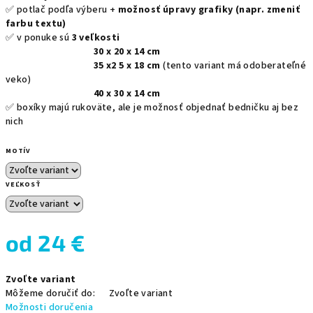
✅ potlač podľa výberu +
možnosť úpravy grafiky (napr. zmeniť
farbu textu)
✅ v ponuke sú
3 veľkosti
30 x 20 x 14 cm
35 x2 5 x 18 cm
(tento variant má odoberateľné
veko)
40 x 30 x 14 cm
✅ boxíky majú rukoväte, ale je možnosť objednať bedničku aj bez
nich
MOTÍV
VEĽKOSŤ
od
24 €
Jednotková
Zvoľte variant
cena:
Môžeme doručiť do:
Zvoľte variant
Možnosti doručenia