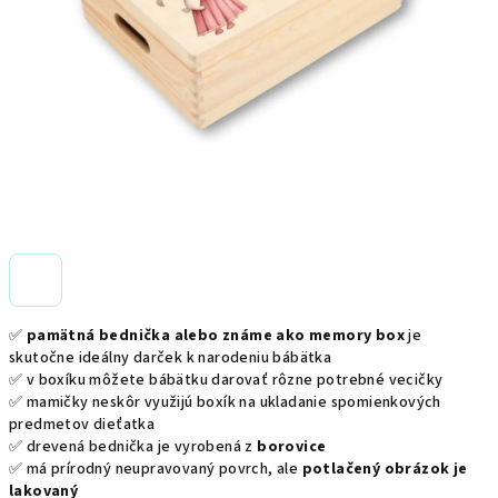
✅
pamätná bednička alebo známe ako memory box
je
skutočne ideálny darček k narodeniu bábätka
✅ v boxíku môžete bábätku darovať rôzne potrebné vecičky
✅ mamičky neskôr využijú boxík na ukladanie spomienkových
predmetov dieťatka
✅ drevená bednička je vyrobená z
borovice
✅ má prírodný neupravovaný povrch, ale
potlačený obrázok je
lakovaný