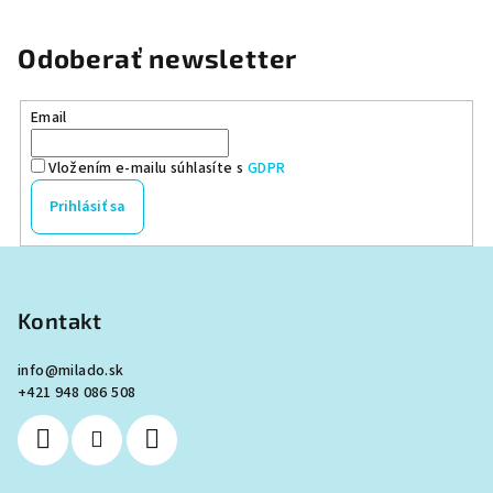
Odoberať newsletter
Email
Vložením e-mailu súhlasíte s
GDPR
Prihlásiť sa
Z
á
p
Kontakt
ä
info
@
milado.sk
t
+421 948 086 508
i
e