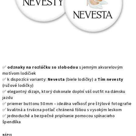
✅
odznaky na rozlúčku so slobodou
s jemným akvarelovým
motívom lodičiek
✅ k dispozícii varianty:
Nevesta
(biele lodičky) a
Tím nevesty
(ružové lodičky)
✅ elegantný dizajn, ktorý dokonale doplní váš outfit na dámsku
jazdu
✅ priemer buttonu 50 mm – ideálna veľkosť pre štýlové fotografie
✅ kvalitná a trvácna potlač chránená fóliou s vysokým leskom
✅ jednoduché a bezpečné pripínanie pomocou spínacieho
špendlíka
NÁPIS