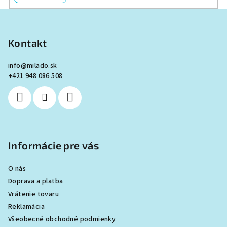
Z
á
p
Kontakt
ä
info
@
milado.sk
t
+421 948 086 508
i
e
Informácie pre vás
O nás
Doprava a platba
Vrátenie tovaru
Reklamácia
Všeobecné obchodné podmienky