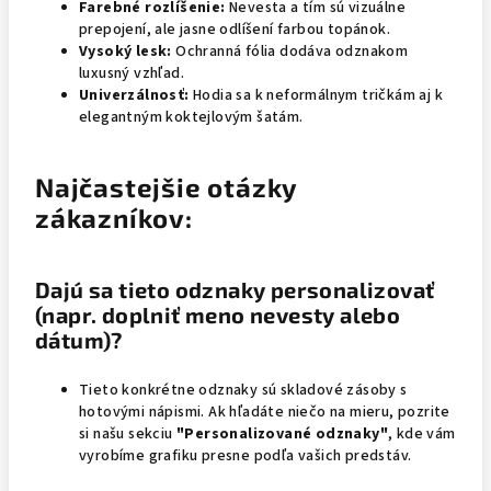
Farebné rozlíšenie:
Nevesta a tím sú vizuálne
prepojení, ale jasne odlíšení farbou topánok.
Vysoký lesk:
Ochranná fólia dodáva odznakom
luxusný vzhľad.
Univerzálnosť:
Hodia sa k neformálnym tričkám aj k
elegantným koktejlovým šatám.
Najčastejšie otázky
zákazníkov:
Dajú sa tieto odznaky personalizovať
(napr. doplniť meno nevesty alebo
dátum)?
Tieto konkrétne odznaky sú skladové zásoby s
hotovými nápismi. Ak hľadáte niečo na mieru, pozrite
si našu sekciu
"Personalizované odznaky"
, kde vám
vyrobíme grafiku presne podľa vašich predstáv.