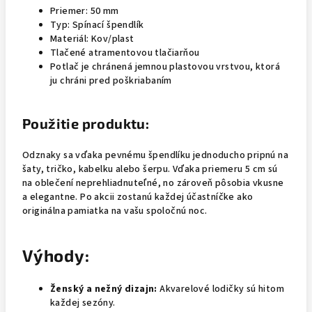
Priemer: 50 mm
Typ: Spínací špendlík
Materiál: Kov/plast
Tlačené atramentovou tlačiarňou
Potlač je chránená jemnou plastovou vrstvou, ktorá
ju chráni pred poškriabaním
Použitie produktu:
Odznaky sa vďaka pevnému špendlíku jednoducho pripnú na
šaty, tričko, kabelku alebo šerpu. Vďaka priemeru 5 cm sú
na oblečení neprehliadnuteľné, no zároveň pôsobia vkusne
a elegantne. Po akcii zostanú každej účastníčke ako
originálna pamiatka na vašu spoločnú noc.
Výhody:
Ženský a nežný dizajn:
Akvarelové lodičky sú hitom
každej sezóny.