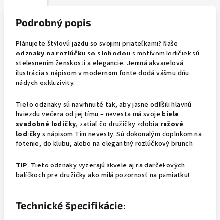
Podrobný popis
Plánujete štýlovú jazdu so svojimi priateľkami? Naše
odznaky na rozlúčku so slobodou
s motívom lodičiek sú
stelesnením ženskosti a elegancie. Jemná akvarelová
ilustrácia s nápisom v modernom fonte dodá vášmu dňu
nádych exkluzivity.
Tieto odznaky sú navrhnuté tak, aby jasne odlíšili hlavnú
hviezdu večera od jej tímu – nevesta má svoje
biele
svadobné lodičky
, zatiaľ čo družičky zdobia
ružové
lodičky
s nápisom Tím nevesty. Sú dokonalým doplnkom na
fotenie, do klubu, alebo na elegantný rozlúčkový brunch.
TIP:
Tieto odznaky vyzerajú skvele aj na darčekových
balíčkoch pre družičky ako milá pozornosť na pamiatku!
Technické špecifikácie: