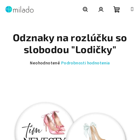
Prejsť
na
obsah
Nákupn
Hľadať
Prihlásenie
Odznaky na rozlúčku so
košík
slobodou "Lodičky"
Priemerné
Neohodnotené
Podrobnosti hodnotenia
hodnotenie
produktu
je
0,0
z
5
hviezdičiek.