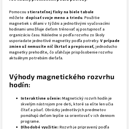
Pomocou
stierateľnej fixky na biele tabule
môžete
dopísať svoje meno a triedu
. Použitie
magnetiek s dňami v týždni a jednotlivými vyučovacími
hodinami umožňuje deťom trénovať aj postupnosť a
organizáciu času. Následne si podľa rozvrhu zo školy
usporiadate jednotlivé magnetky podľa potreby.
V prípade
zmien už nemusíte nič škrtať a prepisovať
, jednoducho
magnetky prehodíte, čo uľahčuje prispôsobenie rozvrhu
aktuálnym potrebám dieťaťa.
Výhody magnetického rozvrhu
hodín:
Interaktívne učenie:
Magnetický rozvrh hodín je
skvelým nástrojom pre deti, ktoré sa ešte len učia
čítať a písať. Obrázky jednotlivých predmetov
pomáhajú deťom lepšie sa orientovať v ich dennom
programe.
Dlhodobé využitie:
Rozvrh je pripravený podľa