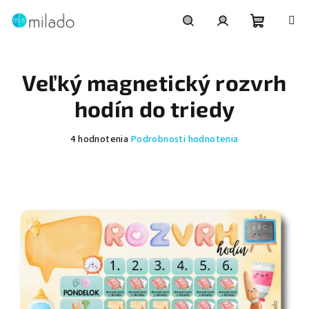
Prejsť
na
obsah
Nákupn
Hľadať
Prihlásenie
Veľký magnetický rozvrh
košík
hodín do triedy
Priemerné
4 hodnotenia
Podrobnosti hodnotenia
hodnotenie
produktu
je
5,0
z
5
hviezdičiek.