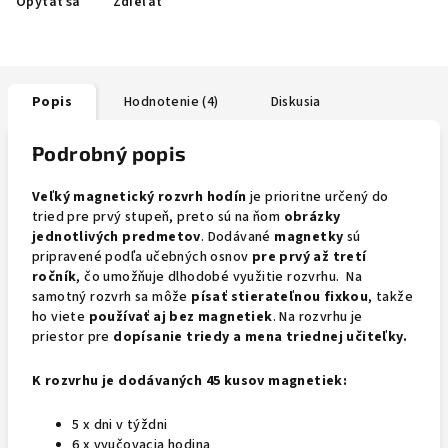
Opýtať sa
Zdieľať
Popis
Hodnotenie (4)
Diskusia
Podrobný popis
Veľký magnetický rozvrh hodín
je prioritne určený do
tried pre prvý stupeň, preto sú na ňom
obrázky
jednotlivých predmetov
. Dodávané
magnetky
sú
pripravené podľa učebných osnov
pre prvý až tretí
ročník
, čo umožňuje dlhodobé využitie rozvrhu. Na
samotný rozvrh sa môže
písať stierateľnou fixkou
, takže
ho viete
používať aj bez magnetiek
. Na rozvrhu je
priestor pre
dopísanie triedy a mena triednej učiteľky.
K rozvrhu je dodávaných 45 kusov magnetiek:
5 x dni v týždni
6 x vyučovacia hodina