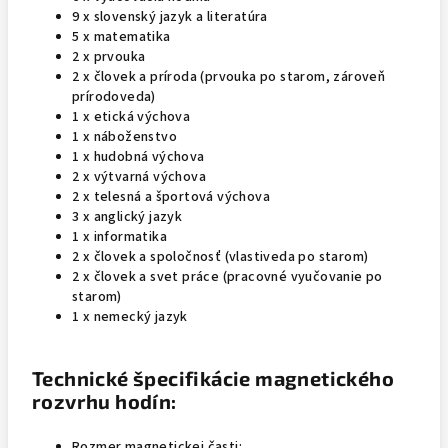
9 x slovenský jazyk a literatúra
5 x matematika
2 x prvouka
2 x človek a príroda (prvouka po starom, zároveň
prírodoveda)
1 x etická výchova
1 x náboženstvo
1 x hudobná výchova
2 x výtvarná výchova
2 x telesná a športová výchova
3 x anglický jazyk
1 x informatika
2 x človek a spoločnosť (vlastiveda po starom)
2 x človek a svet práce (pracovné vyučovanie po
starom)
1 x nemecký jazyk
Technické špecifikácie magnetického
rozvrhu hodín:
Rozmer magnetickej časti: