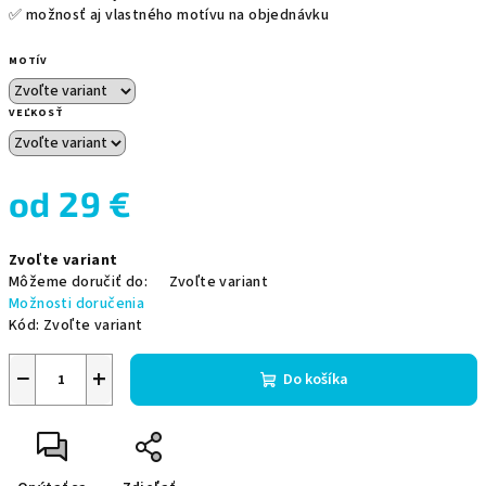
✅ možnosť aj vlastného motívu na objednávku
MOTÍV
VEĽKOSŤ
od
29 €
Jednotková
Zvoľte variant
cena:
Môžeme doručiť do:
Zvoľte variant
Možnosti doručenia
Kód:
Zvoľte variant
−
+
Do košíka