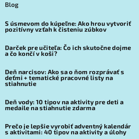
Blog
S úsmevom do kúpeľne: Ako hrou vytvoriť
pozitívny vzťah k čisteniu zúbkov
Darček pre učiteľa: Čo ich skutočne dojme
a čo končí v koši?
Deň narcisov: Ako sa o ňom rozprávať s
deťmi + tematické pracovné listy na
stiahnutie
Deň vody: 10 tipov na aktivity pre deti a
medaile na stiahnutie zdarma
Prečo je lepšie vyrobiť adventný kalendár
s aktivitami: 40 tipov na aktivity a úlohy