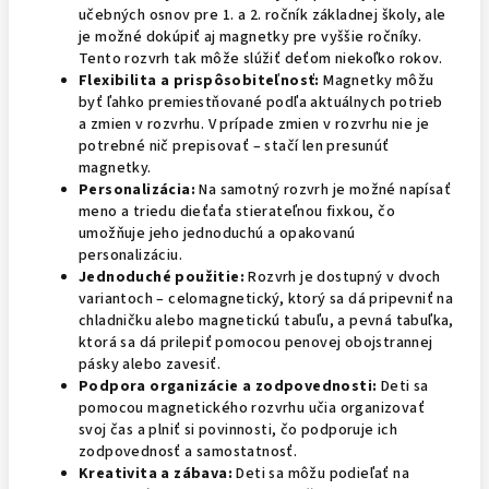
učebných osnov pre 1. a 2. ročník základnej školy, ale
je možné dokúpiť aj magnetky pre vyššie ročníky.
Tento rozvrh tak môže slúžiť deťom niekoľko rokov.
Flexibilita a prispôsobiteľnosť:
Magnetky môžu
byť ľahko premiestňované podľa aktuálnych potrieb
a zmien v rozvrhu. V prípade zmien v rozvrhu nie je
potrebné nič prepisovať – stačí len presunúť
magnetky.
Personalizácia:
Na samotný rozvrh je možné napísať
meno a triedu dieťaťa stierateľnou fixkou, čo
umožňuje jeho jednoduchú a opakovanú
personalizáciu.
Jednoduché použitie:
Rozvrh je dostupný v dvoch
variantoch – celomagnetický, ktorý sa dá pripevniť na
chladničku alebo magnetickú tabuľu, a pevná tabuľka,
ktorá sa dá prilepiť pomocou penovej obojstrannej
pásky alebo zavesiť.
Podpora organizácie a zodpovednosti:
Deti sa
pomocou magnetického rozvrhu učia organizovať
svoj čas a plniť si povinnosti, čo podporuje ich
zodpovednosť a samostatnosť.
Kreativita a zábava:
Deti sa môžu podieľať na