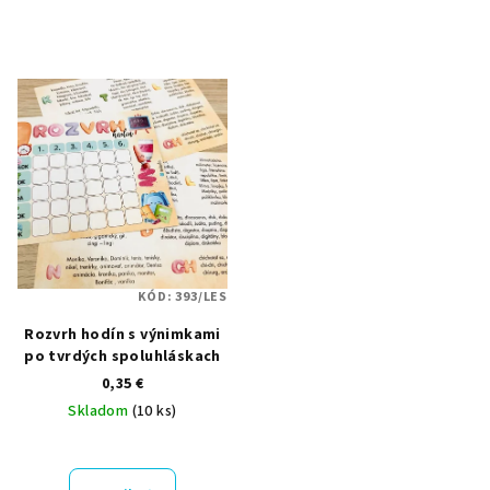
KÓD:
393/LES
Rozvrh hodín s výnimkami
po tvrdých spoluhláskach
0,35 €
Skladom
(10 ks)