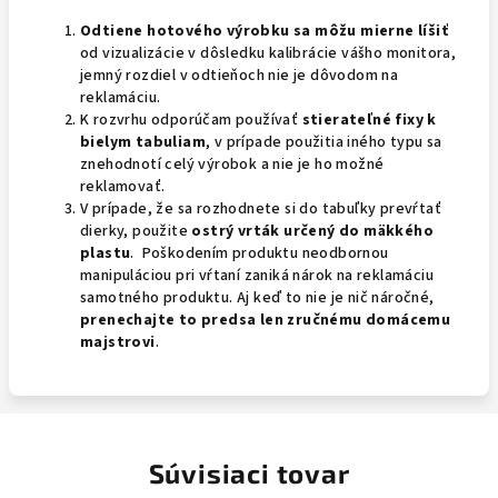
Odtiene hotového výrobku sa môžu mierne líšiť
od vizualizácie v dôsledku kalibrácie vášho monitora,
jemný rozdiel v odtieňoch nie je dôvodom na
reklamáciu.
K rozvrhu odporúčam používať
stierateľné fixy k
bielym tabuliam
, v prípade použitia iného typu sa
znehodnotí celý výrobok a nie je ho možné
reklamovať.
V prípade, že sa rozhodnete si do tabuľky prevŕtať
dierky, použite
ostrý vrták určený do mäkkého
plastu
. Poškodením produktu neodbornou
manipuláciou pri vŕtaní zaniká nárok na reklamáciu
samotného produktu. Aj keď to nie je nič náročné,
prenechajte to predsa len zručnému domácemu
majstrovi
.
Súvisiaci tovar