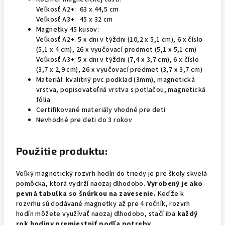
Veľkosť A2+: 63 x 44,5 cm
Veľkosť A3+: 45 x 32 cm
Magnetky 45 kusov:
Veľkosť A2+: 5 x dni v týždni (10,2 x 5,1 cm), 6 x číslo
(5,1 x 4 cm), 26 x vyučovací predmet (5,1 x 5,1 cm)
Veľkosť A3+: 5 x dni v týždni (7,4 x 3,7 cm), 6 x číslo
(3,7 x 2,9 cm), 26 x vyučovací predmet (3,7 x 3,7 cm)
Materiál: kvalitný pvc podklad (3mm), magnetická
vrstva, popisovateľná vrstva s potlačou, magnetická
fólia
Certifikované materiály vhodné pre deti
Nevhodné pre deti do 3 rokov
Použitie produktu:
Veľký magnetický rozvrh hodín do triedy je pre školy skvelá
pomôcka, ktorá vydrží naozaj dlhodobo.
Vyrobený je ako
pevná tabuľka so šnúrkou na zavesenie.
Keďže k
rozvrhu sú dodávané magnetky až pre 4 ročník, rozvrh
hodín môžete využívať naozaj dlhodobo, stačí iba
každý
rok hodiny premiestniť podľa potreby
.