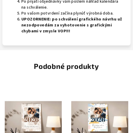
Po prijatí objednávky vám pošlem náhľad kalendára
na schválenie.
Po vašom potvrdení začína plynúť výrobná doba.
UPOZORNENIE:
po schválení grafického návrhu už
nezodpovedám za vyhotovenie s grafickými
chybami v zmysle VOP!!!
Podobné produkty