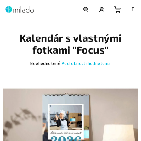
Prejsť
na
obsah
Nákupn
Hľadať
Prihlásenie
Kalendár s vlastnými
košík
fotkami "Focus"
Priemerné
Neohodnotené
Podrobnosti hodnotenia
hodnotenie
produktu
je
0,0
z
5
hviezdičiek.