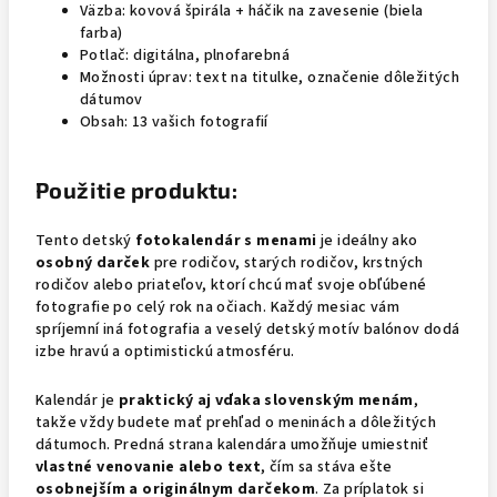
Väzba: kovová špirála + háčik na zavesenie (biela
farba)
Potlač: digitálna, plnofarebná
Možnosti úprav: text na titulke, označenie dôležitých
dátumov
Obsah: 13 vašich fotografií
Použitie produktu:
Tento detský
fotokalendár s menami
je ideálny ako
osobný darček
pre rodičov, starých rodičov, krstných
rodičov alebo priateľov, ktorí chcú mať svoje obľúbené
fotografie po celý rok na očiach. Každý mesiac vám
spríjemní iná fotografia a veselý detský motív balónov dodá
izbe hravú a optimistickú atmosféru.
Kalendár je
praktický aj vďaka slovenským menám
,
takže vždy budete mať prehľad o meninách a dôležitých
dátumoch. Predná strana kalendára umožňuje umiestniť
vlastné venovanie alebo text
, čím sa stáva ešte
osobnejším a originálnym darčekom
. Za príplatok si