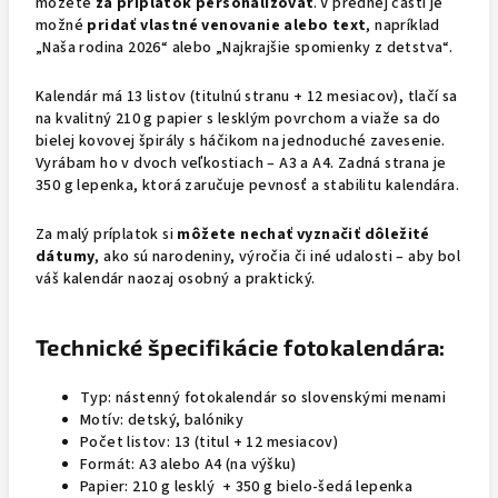
môžete
za príplatok personalizovať
. V prednej časti je
možné
pridať vlastné venovanie alebo text
, napríklad
„Naša rodina 2026“ alebo „Najkrajšie spomienky z detstva“.
Kalendár má 13 listov (titulnú stranu + 12 mesiacov), tlačí sa
na kvalitný 210 g papier s lesklým povrchom a viaže sa do
bielej kovovej špirály s háčikom na jednoduché zavesenie.
Vyrábam ho v dvoch veľkostiach – A3 a A4.
Zadná strana je
350 g lepenka, ktorá zaručuje pevnosť a stabilitu kalendára.
Za malý príplatok si
môžete nechať vyznačiť dôležité
dátumy
, ako sú narodeniny, výročia či iné udalosti – aby bol
váš kalendár naozaj osobný a praktický.
Technické špecifikácie fotokalendára:
Typ: nástenný fotokalendár so slovenskými menami
Motív: detský, balóniky
Počet listov: 13 (titul + 12 mesiacov)
Formát: A3 alebo A4 (na výšku)
Papier: 210 g lesklý
+ 350 g bielo-šedá lepenka