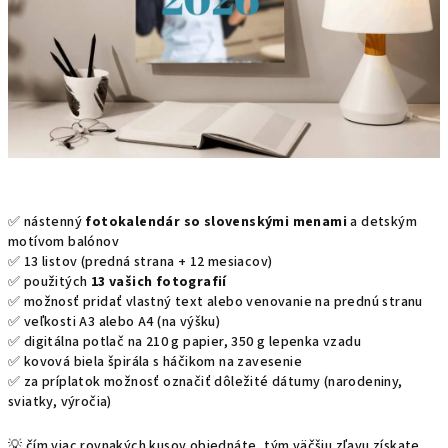
✅ nástenný
fotokalendár so slovenskými menami
a detským
motívom balónov
✅ 13 listov (predná strana + 12 mesiacov)
✅ použitých
13 vašich fotografií
✅ možnosť pridať vlastný text alebo venovanie na prednú stranu
✅ veľkosti A3 alebo A4 (na výšku)
✅ digitálna potlač na 210 g papier, 350 g lepenka vzadu
✅ kovová biela špirála s háčikom na zavesenie
✅ za príplatok možnosť označiť dôležité dátumy (narodeniny,
sviatky, výročia)
💡 čím viac rovnakých kusov objednáte, tým väčšiu zľavu získate