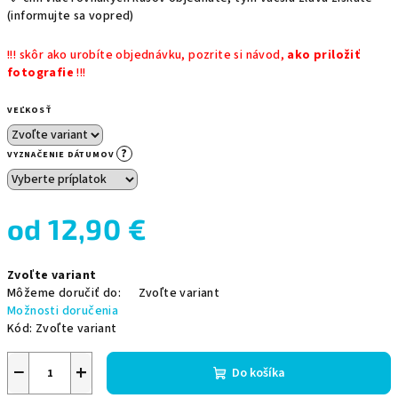
(informujte sa vopred)
!!! skôr ako urobíte objednávku, pozrite si návod,
ako priložiť
fotografie
!!!
VEĽKOSŤ
?
VYZNAČENIE DÁTUMOV
od
12,90 €
Jednotková
Zvoľte variant
cena:
Môžeme doručiť do:
Zvoľte variant
Možnosti doručenia
Kód:
Zvoľte variant
−
+
Do košíka