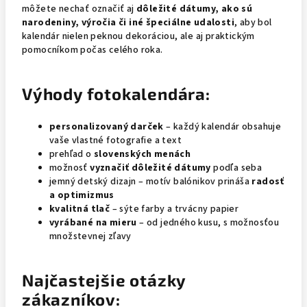
môžete nechať označiť aj
dôležité dátumy, ako sú
narodeniny, výročia či iné špeciálne udalosti
, aby bol
kalendár nielen peknou dekoráciou, ale aj praktickým
pomocníkom počas celého roka.
Výhody fotokalendára:
personalizovaný darček
– každý kalendár obsahuje
vaše vlastné fotografie a text
prehľad o
slovenských menách
možnosť
vyznačiť dôležité dátumy
podľa seba
jemný detský dizajn – motív balónikov prináša
radosť
a optimizmus
kvalitná tlač
– sýte farby a trvácny papier
vyrábané na mieru
– od jedného kusu, s možnosťou
množstevnej zľavy
Najčastejšie otázky
zákazníkov: