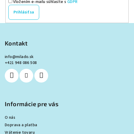
Vložením e-mailu súhlasíte s
GDPR
Prihlásiť sa
Z
á
p
Kontakt
ä
info
@
milado.sk
t
+421 948 086 508
i
e
Informácie pre vás
O nás
Doprava a platba
Vrátenie tovaru