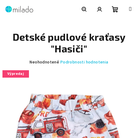
Prejsť
na
obsah
Nákupn
Hľadať
Prihlásenie
Detské pudlové kraťasy
košík
"Hasiči"
Priemerné
Neohodnotené
Podrobnosti hodnotenia
hodnotenie
Výpredaj
produktu
je
0,0
z
5
hviezdičiek.