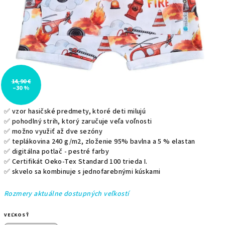
14,90 €
–30 %
✅ vzor hasičské predmety, ktoré deti milujú
✅ pohodlný strih, ktorý zaručuje veľa voľnosti
✅ možno využiť až dve sezóny
✅ teplákovina 240 g/m2, zloženie
95% bavlna a 5 % elastan
✅ digitálna potlač - pestré farby
✅
Certifikát Oeko-Tex Standard 100 trieda I.
✅ skvelo sa kombinuje s jednofarebnými kúskami
Rozmery aktuálne dostupných veľkostí
VEĽKOSŤ