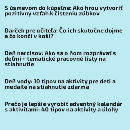
S úsmevom do kúpeľne: Ako hrou vytvoriť
pozitívny vzťah k čisteniu zúbkov
Darček pre učiteľa: Čo ich skutočne dojme
a čo končí v koši?
Deň narcisov: Ako sa o ňom rozprávať s
deťmi + tematické pracovné listy na
stiahnutie
Deň vody: 10 tipov na aktivity pre deti a
medaile na stiahnutie zdarma
Prečo je lepšie vyrobiť adventný kalendár
s aktivitami: 40 tipov na aktivity a úlohy