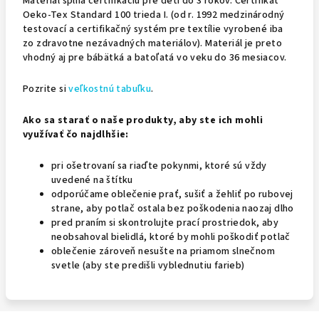
Materiál spĺňa certifikáciu pre deti do 3 rokov. Certifikát
Oeko-Tex Standard 100 trieda I. (od r. 1992 medzinárodný
testovací a certifikačný systém pre textílie vyrobené iba
zo zdravotne nezávadných materiálov). Materiál je preto
vhodný aj pre bábätká a batoľatá vo veku do 36 mesiacov.
Pozrite si
veľkostnú tabuľku
.
Ako sa starať o naše produkty, aby ste ich mohli
využívať čo najdlhšie:
pri ošetrovaní sa riaďte pokynmi, ktoré sú vždy
uvedené na štítku
odporúčame oblečenie prať, sušiť a žehliť po rubovej
strane, aby potlač ostala bez poškodenia naozaj dlho
pred praním si skontrolujte prací prostriedok, aby
neobsahoval bielidlá, ktoré by mohli poškodiť potlač
oblečenie zároveň nesušte na priamom slnečnom
svetle (aby ste predišli vyblednutiu farieb)