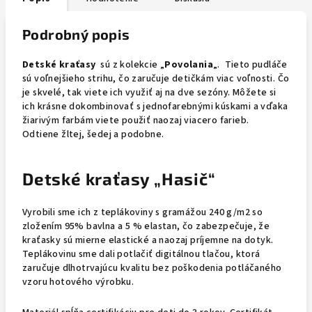
Podrobný popis
Detské kraťasy
sú z kolekcie „
Povolania
„. Tieto pudláče
sú voľnejšieho strihu, čo zaručuje detičkám viac voľnosti. Čo
je skvelé, tak viete ich využiť aj na dve sezóny. Môžete si
ich krásne dokombinovať s jednofarebnými kúskami a vďaka
žiarivým farbám viete použiť naozaj viacero farieb.
Odtiene žltej, šedej a podobne.
Detské kraťasy „Hasič“
Vyrobili sme ich z teplákoviny s gramážou 240 g/m2 so
zložením 95% bavlna a 5 % elastan, čo zabezpečuje, že
kraťasky sú mierne elastické a naozaj príjemne na dotyk.
Teplákovinu sme dali potlačiť digitálnou tlačou, ktorá
zaručuje dlhotrvajúcu kvalitu bez poškodenia potláčaného
vzoru hotového výrobku.