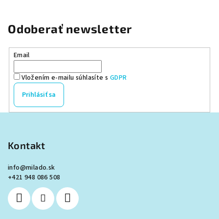
Odoberať newsletter
Email
Vložením e-mailu súhlasíte s
GDPR
Prihlásiť sa
Z
á
p
Kontakt
ä
info
@
milado.sk
t
+421 948 086 508
i
e