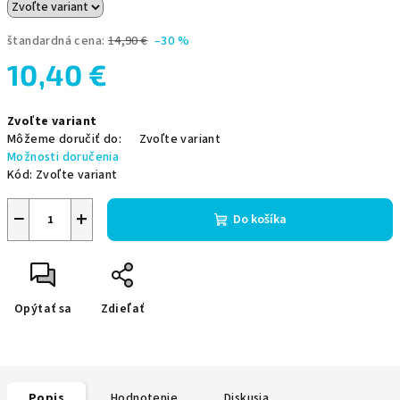
štandardná cena:
14,90 €
–30 %
10,40 €
Jednotková
Zvoľte variant
cena:
Môžeme doručiť do:
Zvoľte variant
Možnosti doručenia
Kód:
Zvoľte variant
−
+
Do košíka
Opýtať sa
Zdieľať
Popis
Hodnotenie
Diskusia